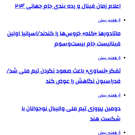
اعلام زمان فینال و رده بندی جام جهانی ۲۰۲۶
4 هفته پیش
ماتادورها «کله» خروس‌ها را کندند/اسپانیا اولین
فینالیست جام بیست‌وسوم
4 هفته پیش
تفکر «تساوی» باعث صعود نکردن تیم ملی شد/
فدراسیون نگاهش را عوض کند
4 هفته پیش
دومین پیروزی تیم ملی والیبال نوجوانان با
شکست هند
4 هفته پیش