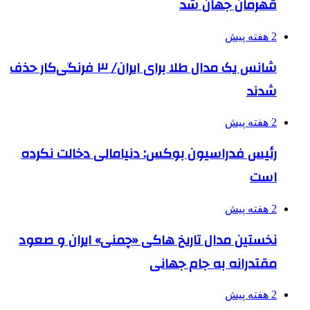
قهرمان جهان شد
2 هفته پیش
شانس یک مدال طلا برای ایران/ ۳ فرنگی‌کار حذف
شدند
2 هفته پیش
رئیس فدراسیون بوکس: دنیامالی دخالت نکرده
است
2 هفته پیش
نخستین مدال تاریخ هاکی «چمنی» ایران و صعود
مقتدرانه به جام جهانی
2 هفته پیش