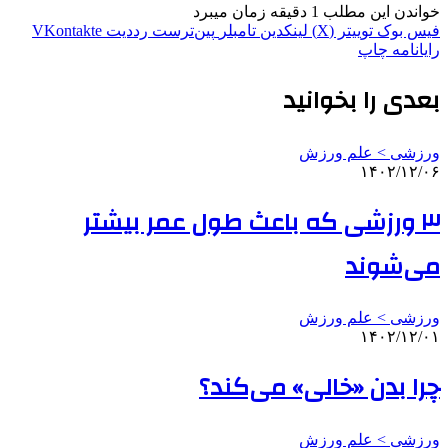
خواندن این مطلب 1 دقیقه زمان میبرد
فیس بوک
توییتر (X)
لینکدین
‫تامبلر
‫پین‌ترست
‫رددیت
‫VKontakte
رایانامه
چاپ
بعدی را بخوانید
ورزشی > علم ورزش
۱۴۰۲/۱۲/۰۶
۳ ورزشی که باعث طول عمر بیشتر
می‌شوند
ورزشی > علم ورزش
۱۴۰۲/۱۲/۰۱
چرا بدن «خالی» می‌کند؟
ورزشی > علم ورزش