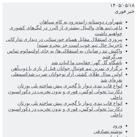
۱۴۰۵/۰۵/۱۸
خبر فوری
شهرآورد دوستانه زاینده‌رود به کام سپاهان
داعی:تیم های والیبال بیشتری از البرز در لیگ‌های کشوری
خواهیم داشت
پیروزی استقلال مقابل همنام خوزستانی در دیداری تدارکاتی
تاجرنیا: حال تیم خوب است جز پنجره بسته!
واکنش تند رضاییان به استقلالی‌ها/ به جای اولتیماتوم تماس
می‌گرفتید
باشگاه گل گهر: حقانیت ما اثبات شد
برگزاری تمرین تیم فوتبال جوانان قبل از بازی با ذوب‌آهن
اولین مدال طلای کشتی آزاد نوجوانان ضرب شد/اسمعلی
نقره‌ای شد
انواع قاب بندی دیوار با گچبری پیش ساخته پلی یورتان
دکارت؛ تحولی لوکس، فوری و بدون تخریب در دکوراسیون
داخلی
انواع قاب بندی دیوار با گچبری پیش ساخته پلی یورتان
دکارت؛ تحولی لوکس، فوری و بدون تخریب در دکوراسیون
داخلی
ورود
نوشته تصادفی