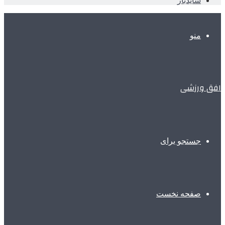
سایدبار
منو
افق ورزشی
جستجو برای
صفحه نخست