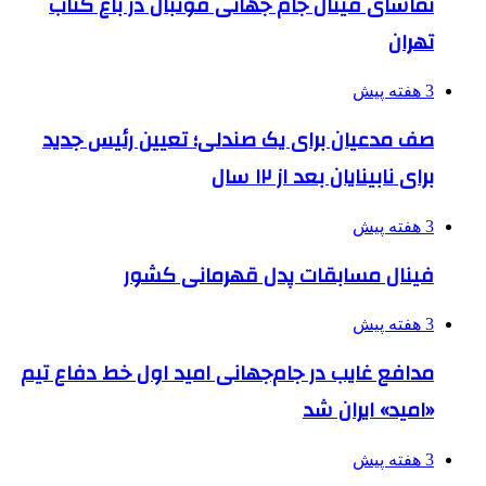
تماشای فینال جام جهانی فوتبال در باغ کتاب
تهران
3 هفته پیش
صف مدعیان برای یک صندلی؛ تعیین رئیس جدید
برای نابینایان بعد از ۱۲ سال
3 هفته پیش
فینال مسابقات پدل قهرمانی کشور
3 هفته پیش
مدافع غایب در جام‌جهانی امید اول خط دفاع تیم
«امید» ایران شد
3 هفته پیش