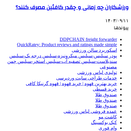
ورزشکاران چه زمانی و چقدر کافئین مصرف کنند؟
۱۴۰۳/۰۹/۱۱
پیوندها
DDPCHAIN freight forwarder
QuickRatey: Product reviews and ratings made simple
اسکوربرد سالن ورزشی
پودر سیلیس-سیلیس میکرونیزه-سیلیس درجه یک-سیلیس
سندبلاست-سیلیس تصفیه آب-سیلیس استخر-سیلیس چمن
مصنوعی
تولیدی لباس ورزشی
خدمات طراحی سایت وردپرسی
خرید بهترین قهوه | خرید قهوه | قهوه گرنیکا کافی
خرید قسطی
صندوق طلا
صندوق طلا
صندوق طلا
عمده فروشی لباس ورزشی
کاشت مو
کیک بوکسینگ
وام فوری