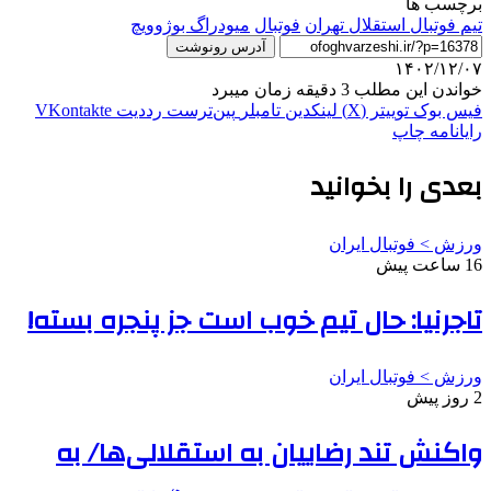
برچسب ها
تیم فوتبال استقلال تهران
فوتبال
میودراگ بوژوویچ
آدرس رونوشت
۱۴۰۲/۱۲/۰۷
خواندن این مطلب 3 دقیقه زمان میبرد
فیس بوک
توییتر (X)
لینکدین
‫تامبلر
‫پین‌ترست
‫رددیت
‫VKontakte
رایانامه
چاپ
بعدی را بخوانید
ورزش > فوتبال ایران
16 ساعت پیش
تاجرنیا: حال تیم خوب است جز پنجره بسته!
ورزش > فوتبال ایران
2 روز پیش
واکنش تند رضاییان به استقلالی‌ها/ به