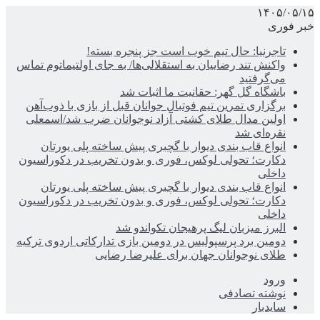
۱۴۰۵/۰۵/۱۵
خبر فوری
تاجرنیا: حال تیم خوب است جز پنجره بسته!
واکنش تند رضاییان به استقلالی‌ها/ به جای اولتیماتوم تماس
می‌گرفتید
باشگاه گل گهر: حقانیت ما اثبات شد
برگزاری تمرین تیم فوتبال جوانان قبل از بازی با ذوب‌آهن
اولین مدال طلای کشتی آزاد نوجوانان ضرب شد/اسمعلی
نقره‌ای شد
انواع قاب بندی دیوار با گچبری پیش ساخته پلی یورتان
دکارت؛ تحولی لوکس، فوری و بدون تخریب در دکوراسیون
داخلی
انواع قاب بندی دیوار با گچبری پیش ساخته پلی یورتان
دکارت؛ تحولی لوکس، فوری و بدون تخریب در دکوراسیون
داخلی
البرز میزبان لیگ پرهیجان تکواندو شد
دومین برد پرسپولیس در دومین بازی تدارکاتی اردوی ترکیه
طلای نوجوانان جهان برای علیرضا رضایی
ورود
نوشته تصادفی
سایدبار