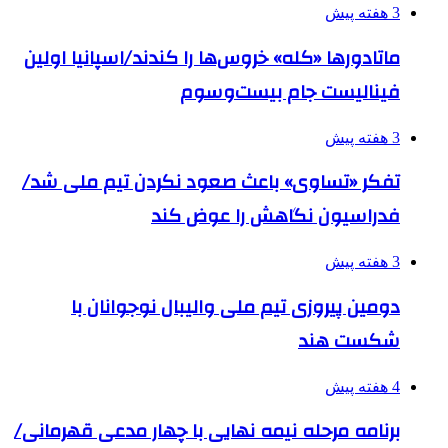
3 هفته پیش
ماتادورها «کله» خروس‌ها را کندند/اسپانیا اولین
فینالیست جام بیست‌وسوم
3 هفته پیش
تفکر «تساوی» باعث صعود نکردن تیم ملی شد/
فدراسیون نگاهش را عوض کند
3 هفته پیش
دومین پیروزی تیم ملی والیبال نوجوانان با
شکست هند
4 هفته پیش
برنامه مرحله نیمه نهایی با چهار مدعی قهرمانی/