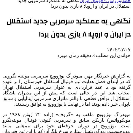
خانه
/
ورزش > فوتبال ایران
/
نگاهی به عملکرد سرمربی جدید
استقلال در ایران و اروپا؛ ۸ بازی بدون برد!
نگاهی به عملکرد سرمربی جدید استقلال
در ایران و اروپا؛ ۸ بازی بدون برد!
۱۴۰۲/۱۲/۰۷
خواندن این مطلب 3 دقیقه زمان میبرد
به گزارش خبرنگار مهر، میودراگ بوژوویچ سرمربی مونتنه نگرویی
که در ابتدای فصل هدایت تیم فوتبال استقلال خوزستان را بر عهده
گرفته بود با عقد قراردادی به عنوان سرمربی استقلال تهران
انتخاب شد. این در حالی است که پیش از این مدیران باشگاه
استقلال از توافق قطعی با والتر ماتزاری سرمربی ایتالیایی و سابق
ناپولی خبر داده بودند اما در نهایت با بوژوویچ به توافق رسیدند.
میودراگ بوژوویچ ملقب به «گروف» (زاده ۲۲ ژوئن ۱۹۶۸ در
مویکوواتس) بازیکن سابق و سرمربی کنونی فوتبال مونته‌نگرو
است. بوژوویچ در دوران حرفه‌ای خود برای تیم‌هایی مانند
بودوچنوست پودگوریتسا، ستاره سرخ بلگراد (که با این تیم قهرمان