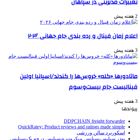
تغییرات مدیریتی در سپاهان
2 هفته پیش
اعلام زمان فینال و رده بندی جام جهانی ۲۰۲۶
3 هفته پیش
ماتادورها «کله» خروس‌ها را کندند/اسپانیا اولین
فینالیست جام بیست‌وسوم
3 هفته پیش
پیوندها
DDPCHAIN freight forwarder
QuickRatey: Product reviews and ratings made simple
اسکوربرد سالن ورزشی
پودر سیلیس-سیلیس میکرونیزه-سیلیس درجه یک-سیلیس