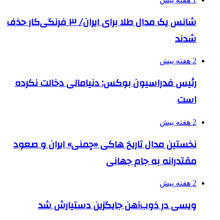
شانس یک مدال طلا برای ایران/ ۳ فرنگی‌کار حذف
شدند
2 هفته پیش
رئیس فدراسیون بوکس: دنیامالی دخالت نکرده
است
2 هفته پیش
نخستین مدال تاریخ هاکی «چمنی» ایران و صعود
مقتدرانه به جام جهانی
2 هفته پیش
ویسی در ذوب‌آهن جایگزین دستیارش شد