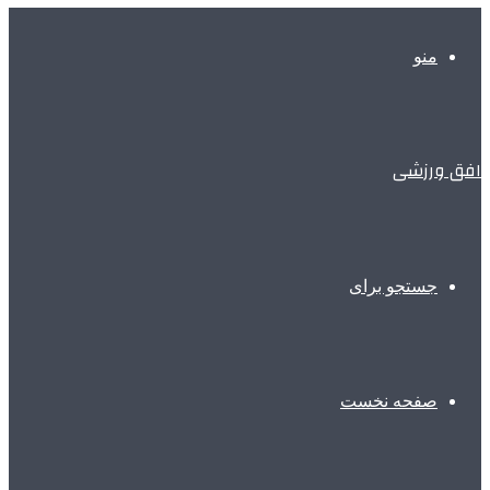
منو
افق ورزشی
جستجو برای
صفحه نخست