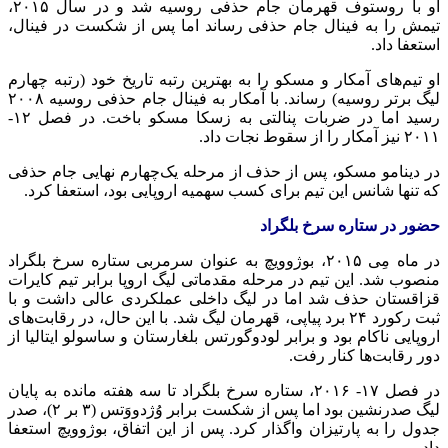
او با روستوف قهرمان جام حذفی روسیه شد و در سال ۲۰۱۵،
تیمش را به فینال جام حذفی رساند اما پس از شکست در فینال،
استعفا داد.
او تیم‌های آمکار و مسکو را به بهترین رتبه تاریخ خود (رتبه چهارم
لیگ برتر روسیه) رساند. با آمکار به فینال جام حذفی روسیه ۲۰۰۸
رسید اما در ضربات پنالتی به زسکا مسکو باخت. در فصل ۱۲-
۲۰۱۱ نیز آمکار را از سقوط نجات داد.
در دینامو مسکو، پس از حذف از مرحله یک‌چهارم نهایی جام حذفی
که تنها شانس این تیم برای کسب سهمیه اروپایی بود، استعفا کرد.
حضور در ستاره سرخ بلگراد
در ماه مِی ۲۰۱۵، بوژوویچ به عنوان سرمربی ستاره سرخ بلگراد
منصوب شد. این تیم در مرحله مقدماتی لیگ اروپا برابر تیم کایرات
قزاقستان حذف شد اما در لیگ داخلی عملکردی عالی داشت و با
ثبت رکورد ۲۴ برد پیاپی، قهرمان لیگ شد. با این حال، در رقابت‌های
اروپایی ناکام بود و برابر لودوگورتس بلغارستان و ساسولو ایتالیا از
دور رقابت‌ها کنار رفت.
در فصل ۱۷- ۲۰۱۶، ستاره سرخ بلگراد تا سه هفته مانده به پایان
لیگ صدرنشین بود اما پس از شکست برابر وُژدووَتس (۳ بر ۲)، صدر
جدول را به پارتیزان واگذار کرد. پس از این اتفاق، بوژوویچ استعفا
داد.