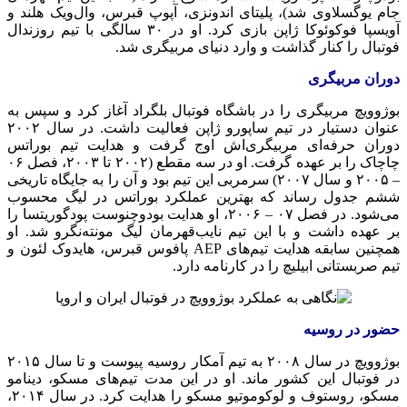
جام یوگسلاوی شد)، پلیتای اندونزی، آپوپ قبرس، وال‌ویک هلند و
آویسپا فوکوئوکا ژاپن بازی کرد. او در ۳۰ سالگی با تیم روزندال
فوتبال را کنار گذاشت و وارد دنیای مربیگری شد.
دوران مربیگری
بوژوویچ مربیگری را در باشگاه فوتبال بلگراد آغاز کرد و سپس به
عنوان دستیار در تیم ساپورو ژاپن فعالیت داشت. در سال ۲۰۰۲
دوران حرفه‌ای مربیگری‌اش اوج گرفت و هدایت تیم بوراتس
چاچاک را بر عهده گرفت. او در سه مقطع (۲۰۰۲ تا ۲۰۰۳، فصل ۰۶
– ۲۰۰۵ و سال ۲۰۰۷) سرمربی این تیم بود و آن را به جایگاه تاریخی
ششم جدول رساند که بهترین عملکرد بوراتس در لیگ محسوب
می‌شود. در فصل ۰۷ – ۲۰۰۶، او هدایت بودوچنوست پودگوریتسا را
بر عهده داشت و با این تیم نایب‌قهرمان لیگ مونته‌نگرو شد. او
همچنین سابقه هدایت تیم‌های AEP پافوس قبرس، هایدوک لئون و
تیم صربستانی ابیلیچ را در کارنامه دارد.
حضور در روسیه
بوژوویچ در سال ۲۰۰۸ به تیم آمکار روسیه پیوست و تا سال ۲۰۱۵
در فوتبال این کشور ماند. او در این مدت تیم‌های مسکو، دینامو
مسکو، روستوف و لوکوموتیو مسکو را هدایت کرد. در سال ۲۰۱۴،