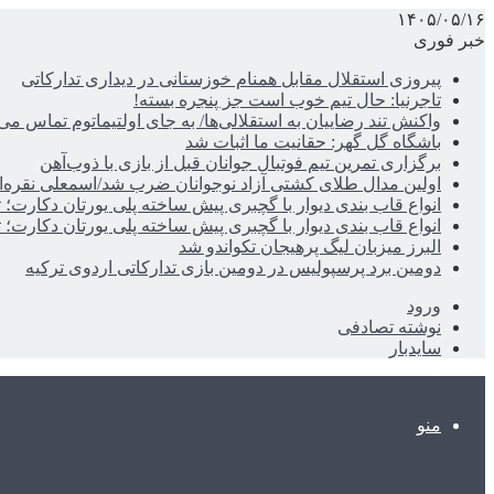
۱۴۰۵/۰۵/۱۶
خبر فوری
پیروزی استقلال مقابل همنام خوزستانی در دیداری تدارکاتی
تاجرنیا: حال تیم خوب است جز پنجره بسته!
واکنش تند رضاییان به استقلالی‌ها/ به جای اولتیماتوم تماس می‌
باشگاه گل گهر: حقانیت ما اثبات شد
برگزاری تمرین تیم فوتبال جوانان قبل از بازی با ذوب‌آهن
اولین مدال طلای کشتی آزاد نوجوانان ضرب شد/اسمعلی نقره‌
انواع قاب بندی دیوار با گچبری پیش ساخته پلی یورتان دکارت
انواع قاب بندی دیوار با گچبری پیش ساخته پلی یورتان دکارت
البرز میزبان لیگ پرهیجان تکواندو شد
دومین برد پرسپولیس در دومین بازی تدارکاتی اردوی ترکیه
ورود
نوشته تصادفی
سایدبار
منو