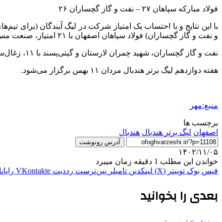
فولاد مبارکه سپاهان ۲۷ – نفت و گاز گچساران ۲۶
با این نتایج و با احتساب یک امتیاز شرکت در لیگ آیندگان (برای تی
و نفت و گاز گچساران) فولاد سپاهان اصفهان با ۲۱ امتیاز، صنعت مس کرمان با ۱۹، سنگ‌آهن بافق و نیروی زمینی کازرون با ۱۴ امتیاز در رده‌های اول تا چهارم ایستادند.
نفت و گاز گچساران، شهید چمران لارستان و گیتی‌پسند با ۱۱، زغال‌سنگ طبس و سپاهان نوین با ۷ و آلومینیوم اراک با ۴ امتیاز در رده های بعدی جای دارند.
هفته دوازدهم لیگ برتر هندبال مردان ۱۱ بهمن برگزار می‌شود.
منبع:مهر
برچسب ها
اصفهان
لیگ برتر هندبال
هندبال
آدرس رونوشت
۱۴۰۲/۱۱/۰۵
خواندن این مطلب 1 دقیقه زمان میبرد
فیس بوک
توییتر (X)
لینکدین
‫تامبلر
‫پین‌ترست
‫رددیت
‫VKontakte
رایان
بعدی را بخوانید
ورزش > توپ و تور