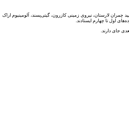
د چمران لارستان، نیروی زمینی کازرون، گیتی‌پسند، آلومینیوم اراک