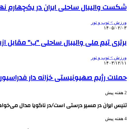
شکست والیبال ساحلی ایران در یک‌چهارم نها
ورزش > توپ و تور
۱۴۰۵/۰۲/۰۳
برتری تیم ملی والیبال ساحلی "ب" مقابل از
ورزش > توپ و تور
۱۴۰۳/۱۲/۱۱
حملات رژیم صهیونیستی خزانه دار فدراسیون و
2 هفته پیش
تنیس ایران در مسیر درستی است/در ناگویا مدال می‌خوا
4 هفته پیش