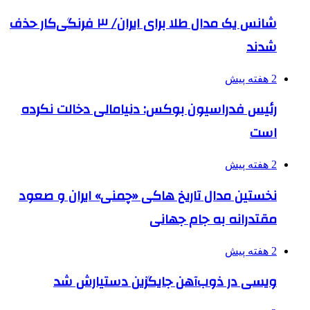
شانس یک مدال طلا برای ایران/ ۳ فرنگی‌کار حذف
شدند
2 هفته پیش
رئیس فدراسیون بوکس: دنیامالی دخالت نکرده
است
2 هفته پیش
نخستین مدال تاریخ هاکی «چمنی» ایران و صعود
مقتدرانه به جام جهانی
2 هفته پیش
ویسی در ذوب‌آهن جایگزین دستیارش شد