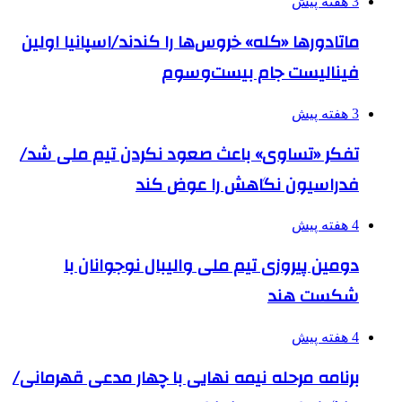
3 هفته پیش
ماتادورها «کله» خروس‌ها را کندند/اسپانیا اولین
فینالیست جام بیست‌وسوم
3 هفته پیش
تفکر «تساوی» باعث صعود نکردن تیم ملی شد/
فدراسیون نگاهش را عوض کند
4 هفته پیش
دومین پیروزی تیم ملی والیبال نوجوانان با
شکست هند
4 هفته پیش
برنامه مرحله نیمه نهایی با چهار مدعی قهرمانی/