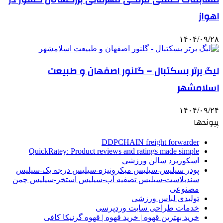
اهواز
۱۴۰۴/۰۹/۲۸
لیگ برتر بسکتبال – گلنور اصفهان و طبیعت
اسلامشهر
۱۴۰۴/۰۹/۲۴
پیوندها
DDPCHAIN freight forwarder
QuickRatey: Product reviews and ratings made simple
اسکوربرد سالن ورزشی
پودر سیلیس-سیلیس میکرونیزه-سیلیس درجه یک-سیلیس
سندبلاست-سیلیس تصفیه آب-سیلیس استخر-سیلیس چمن
مصنوعی
تولیدی لباس ورزشی
خدمات طراحی سایت وردپرسی
خرید بهترین قهوه | خرید قهوه | قهوه گرنیکا کافی