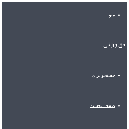
منو
افق ورزشی
جستجو برای
صفحه نخست