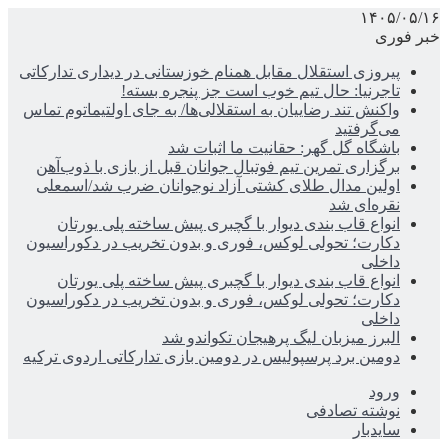
۱۴۰۵/۰۵/۱۶
خبر فوری
پیروزی استقلال مقابل همنام خوزستانی در دیداری تدارکاتی
تاجرنیا: حال تیم خوب است جز پنجره بسته!
واکنش تند رضاییان به استقلالی‌ها/ به جای اولتیماتوم تماس
می‌گرفتید
باشگاه گل گهر: حقانیت ما اثبات شد
برگزاری تمرین تیم فوتبال جوانان قبل از بازی با ذوب‌آهن
اولین مدال طلای کشتی آزاد نوجوانان ضرب شد/اسمعلی
نقره‌ای شد
انواع قاب بندی دیوار با گچبری پیش ساخته پلی یورتان
دکارت؛ تحولی لوکس، فوری و بدون تخریب در دکوراسیون
داخلی
انواع قاب بندی دیوار با گچبری پیش ساخته پلی یورتان
دکارت؛ تحولی لوکس، فوری و بدون تخریب در دکوراسیون
داخلی
البرز میزبان لیگ پرهیجان تکواندو شد
دومین برد پرسپولیس در دومین بازی تدارکاتی اردوی ترکیه
ورود
نوشته تصادفی
سایدبار