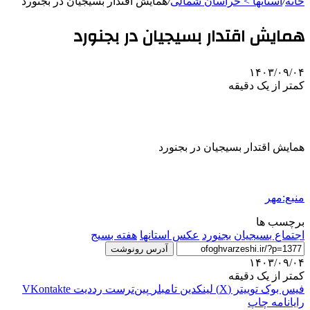
خانه
/
استانها > خراسان شمالی
/
همایش اقتدار بسیجیان در بجنورد
همایش اقتدار بسیجیان در بجنورد
۱۴۰۳/۰۹/۰۴
کمتر از یک دقیقه
همایش اقتدار بسیجیان در بجنورد
منبع:مهر
برچسب ها
اجتماع بسیجیان
بجنورد
عکس استانها
هفته بسیج
آدرس رونوشت
۱۴۰۳/۰۹/۰۴
کمتر از یک دقیقه
فیس بوک
توییتر (X)
لینکدین
‫تامبلر
‫پین‌ترست
‫رددیت
‫VKontakte
رایانامه
چاپ