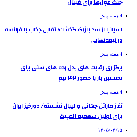
جنگ غول‌ها برای فینال
4 هفته پیش
اسپانیا از سد بلژیک گذشت؛ تقابل جذاب با فرانسه
در نیمه‌نهایی
4 هفته پیش
برگزاری رقابت های پدل رده های سنی برای
نخستین بار با حضور ۴۲ تیم
4 هفته پیش
آغاز ماراتن جهانی والیبال نشسته/ دورخیز ایران
برای اولین سهمیه المپیک
۱۴۰۵/۰۴/۱۵