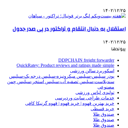
۱۴۰۲/۱۲/۲۵
استقلال به دنبال انتقام و تراکتور در پی صدر جدول
۱۴۰۲/۱۲/۲۵
پیوندها
DDPCHAIN freight forwarder
QuickRatey: Product reviews and ratings made simple
اسکوربرد سالن ورزشی
پودر سیلیس-سیلیس میکرونیزه-سیلیس درجه یک-سیلیس
سندبلاست-سیلیس تصفیه آب-سیلیس استخر-سیلیس چمن
مصنوعی
تولیدی لباس ورزشی
خدمات طراحی سایت وردپرسی
خرید بهترین قهوه | خرید قهوه | قهوه گرنیکا کافی
خرید قسطی
صندوق طلا
صندوق طلا
صندوق طلا