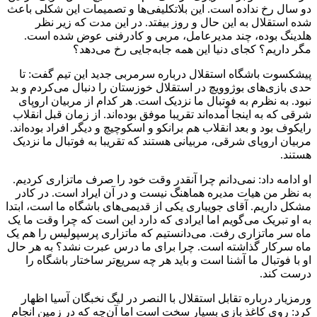
دو سال رخ نداده است. این بلاتکلیفی‌ها و تصمیمات این شکلی باعث
شده استقلال به این حال و روز بیفتد. در این مدت که زیر نظر
هلدینگ بوده، چند مدیرعامل، مربی و کادرفنی عوض شده است.
مگر داریم؟ کجای دنیا این همه جابه‌جایی رخ می‌دهد؟
پیشکسوت باشگاه استقلال درباره سرمربی جدید این تیم گفت: تا
حدی بازی‌های بوژوویچ در استقلال خوزستان را دنبال می‌کردم و بد
نبود. به نظرم به فوتبال ما نزدیک است. هر کدام از مربیان اروپای
شرقی که به اینجا آمده‌اند تقریبا موفق بوده‌اند. از زمان قبل انقلاب
رایکوف بود و بعد انقلاب هم برانکو و اسکوچیچ و دیگر افراد بوده‌اند.
مربیان اروپای شرقی، مربیانی هستند که تقریبا به فوتبال ما نزدیک
هستند.
او ادامه داد: نمی‌دانم چرا آنقدر وقت خود را صرف ماتزاری کردیم.
به نظر من هیات مدیره هماهنگ نیست و در آن ایراد است. در کادر
مشکل داریم. آقای جویباری یکی از قدیمی‌های باشگاه ما است، ابتدا
به او تبریک می‌گویم اما ایرادی که دارد این است که چرا وقت ما یک
ماه سر ماتزاری رفت. می‌دانستیم که ماتزاری پرسپولیس را هم یک
ماه سرکار گذاشته است. چرا برای ما درس عبرت نشد؟ به هر حال
او با فوتبال ما آشنا است و باید هر چه سریع‌تر ساختار باشگاه را
درست کند.
ورمزیار درباره تقابل استقلال با النصر در لیگ نخبگان آسیا اظهار
کرد: روی کاغذ بازی بسیار سخت است اما آن‌چه که در زمین انجام