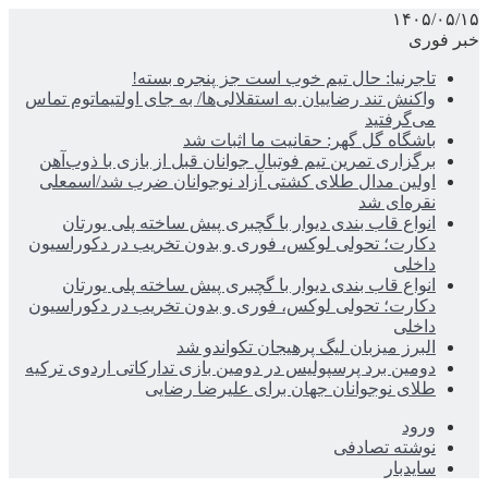
۱۴۰۵/۰۵/۱۵
خبر فوری
تاجرنیا: حال تیم خوب است جز پنجره بسته!
واکنش تند رضاییان به استقلالی‌ها/ به جای اولتیماتوم تماس
می‌گرفتید
باشگاه گل گهر: حقانیت ما اثبات شد
برگزاری تمرین تیم فوتبال جوانان قبل از بازی با ذوب‌آهن
اولین مدال طلای کشتی آزاد نوجوانان ضرب شد/اسمعلی
نقره‌ای شد
انواع قاب بندی دیوار با گچبری پیش ساخته پلی یورتان
دکارت؛ تحولی لوکس، فوری و بدون تخریب در دکوراسیون
داخلی
انواع قاب بندی دیوار با گچبری پیش ساخته پلی یورتان
دکارت؛ تحولی لوکس، فوری و بدون تخریب در دکوراسیون
داخلی
البرز میزبان لیگ پرهیجان تکواندو شد
دومین برد پرسپولیس در دومین بازی تدارکاتی اردوی ترکیه
طلای نوجوانان جهان برای علیرضا رضایی
ورود
نوشته تصادفی
سایدبار