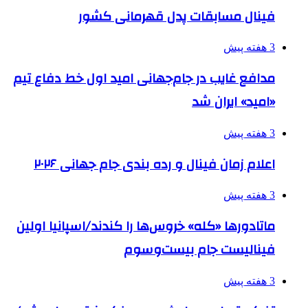
فینال مسابقات پدل قهرمانی کشور
3 هفته پیش
مدافع غایب در جام‌جهانی امید اول خط دفاع تیم
«امید» ایران شد
3 هفته پیش
اعلام زمان فینال و رده بندی جام جهانی ۲۰۲۶
3 هفته پیش
ماتادورها «کله» خروس‌ها را کندند/اسپانیا اولین
فینالیست جام بیست‌وسوم
3 هفته پیش