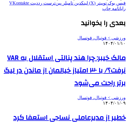
فیس بوک
توییتر (X)
لینکدین
‫تامبلر
‫پین‌ترست
‫رددیت
‫VKontakte
رایانامه
چاپ
بعدی را بخوانید
ورزشی > فوتبال، فوتسال
۱۴۰۴/۰۱/۱۰
مالک خیبر: چرا هند پنالتی استقلال به VAR
نرفت؟/ با ۳۰ امتیاز خیالمان از ماندن در لیگ
برتر راحت می‌شود
ورزشی > فوتبال، فوتسال
۱۴۰۴/۰۱/۰۹
خطیر از مدیرعاملی نساجی استعفا کرد