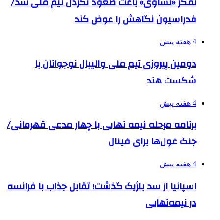
تفکر «تساوی» باعث صعود نکردن تیم ملی شد/
فدراسیون نگاهش را عوض کند
4 هفته پیش
دومین پیروزی تیم ملی والیبال نوجوانان با
شکست هند
4 هفته پیش
برنامه مرحله نیمه نهایی با چهار مدعی قهرمانی/
جنگ غول‌ها برای فینال
4 هفته پیش
اسپانیا از سد بلژیک گذشت؛ تقابل جذاب با فرانسه
در نیمه‌نهایی