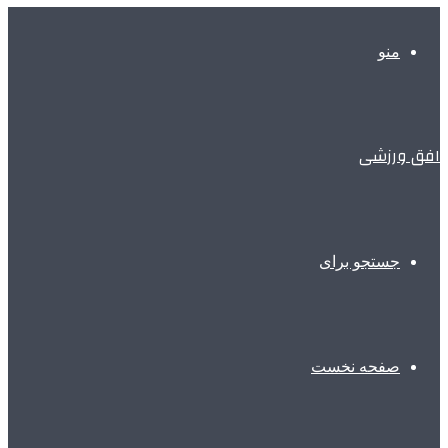
منو
افق ورزشی
جستجو برای
صفحه نخست