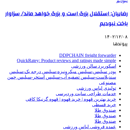
رضاییان: استقلال بزرگ است و بزرگ خواهد ماند/ سزاوار
باخت نبودیم
۱۴۰۲/۱۲/۰۸
پیوندها
DDPCHAIN freight forwarder
QuickRatey: Product reviews and ratings made simple
اسکوربرد سالن ورزشی
پودر سیلیس-سیلیس میکرونیزه-سیلیس درجه یک-سیلیس
سندبلاست-سیلیس تصفیه آب-سیلیس استخر-سیلیس چمن
مصنوعی
تولیدی لباس ورزشی
خدمات طراحی سایت وردپرسی
خرید بهترین قهوه | خرید قهوه | قهوه گرنیکا کافی
خرید قسطی
صندوق طلا
صندوق طلا
صندوق طلا
عمده فروشی لباس ورزشی