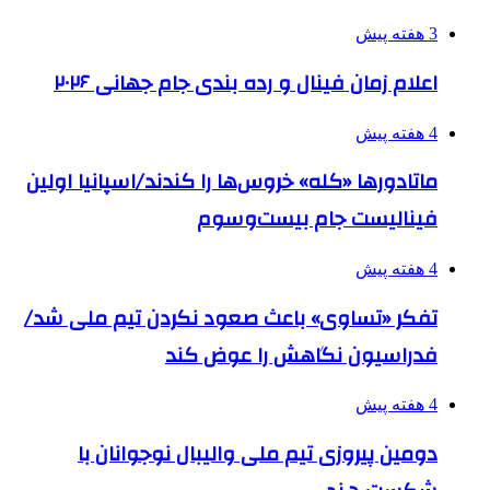
3 هفته پیش
اعلام زمان فینال و رده بندی جام جهانی ۲۰۲۶
4 هفته پیش
ماتادورها «کله» خروس‌ها را کندند/اسپانیا اولین
فینالیست جام بیست‌وسوم
4 هفته پیش
تفکر «تساوی» باعث صعود نکردن تیم ملی شد/
فدراسیون نگاهش را عوض کند
4 هفته پیش
دومین پیروزی تیم ملی والیبال نوجوانان با