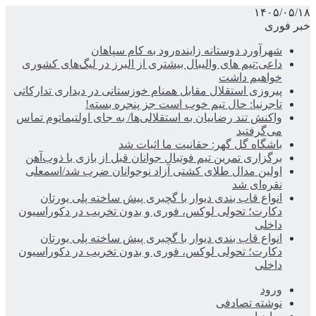
۱۴۰۵/۰۵/۱۸
خبر فوری
شهرآورد دوستانه زاینده‌رود به کام سپاهان
داعی:تیم های والیبال بیشتری از البرز در لیگ‌های کشوری
خواهیم داشت
پیروزی استقلال مقابل همنام خوزستانی در دیداری تدارکاتی
تاجرنیا: حال تیم خوب است جز پنجره بسته!
واکنش تند رضاییان به استقلالی‌ها/ به جای اولتیماتوم تماس
می‌گرفتید
باشگاه گل گهر: حقانیت ما اثبات شد
برگزاری تمرین تیم فوتبال جوانان قبل از بازی با ذوب‌آهن
اولین مدال طلای کشتی آزاد نوجوانان ضرب شد/اسمعلی
نقره‌ای شد
انواع قاب بندی دیوار با گچبری پیش ساخته پلی یورتان
دکارت؛ تحولی لوکس، فوری و بدون تخریب در دکوراسیون
داخلی
انواع قاب بندی دیوار با گچبری پیش ساخته پلی یورتان
دکارت؛ تحولی لوکس، فوری و بدون تخریب در دکوراسیون
داخلی
ورود
نوشته تصادفی