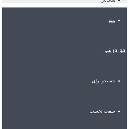
سایدبار
منو
افق ورزشی
جستجو برای
صفحه نخست