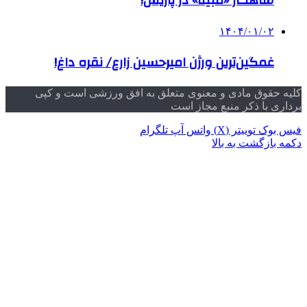
شاهکار «مبینا» در پاریس!
۱۴۰۴/۰۱/۰۲
غمگین‌ترین ورژن امیرحسین زارع/ نقره داغ!
کلیه حقوق مادی و معنوی متعلق به افق ورزشی است و کپی
برداری با ذکر منبع مجاز است
فیس بوک
توییتر (X)
واتس آپ
تلگرام
دکمه بازگشت به بالا