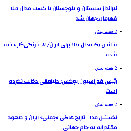
تیرانداز سیستان و بلوچستان با کسب مدال طلا
قهرمان جهان شد
2 هفته پیش
شانس یک مدال طلا برای ایران/ ۳ فرنگی‌کار حذف
شدند
2 هفته پیش
رئیس فدراسیون بوکس: دنیامالی دخالت نکرده
است
2 هفته پیش
نخستین مدال تاریخ هاکی «چمنی» ایران و صعود
مقتدرانه به جام جهانی