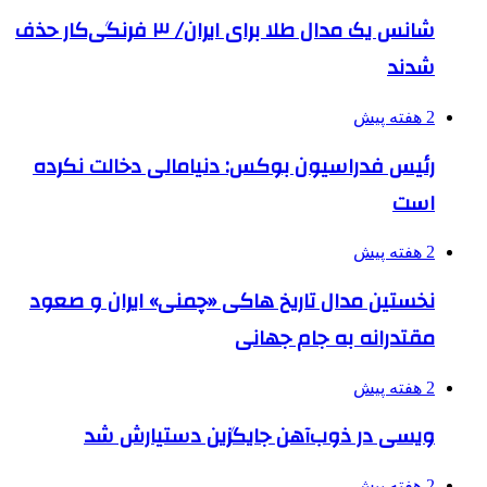
شانس یک مدال طلا برای ایران/ ۳ فرنگی‌کار حذف
شدند
2 هفته پیش
رئیس فدراسیون بوکس: دنیامالی دخالت نکرده
است
2 هفته پیش
نخستین مدال تاریخ هاکی «چمنی» ایران و صعود
مقتدرانه به جام جهانی
2 هفته پیش
ویسی در ذوب‌آهن جایگزین دستیارش شد
2 هفته پیش