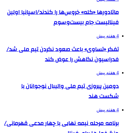
ماتادورها «کله» خروس‌ها را کندند/اسپانیا اولین
فینالیست جام بیست‌وسوم
4 هفته پیش
تفکر «تساوی» باعث صعود نکردن تیم ملی شد/
فدراسیون نگاهش را عوض کند
4 هفته پیش
دومین پیروزی تیم ملی والیبال نوجوانان با
شکست هند
4 هفته پیش
برنامه مرحله نیمه نهایی با چهار مدعی قهرمانی/