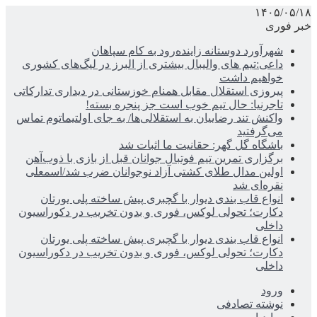
۱۴۰۵/۰۵/۱۸
خبر فوری
شهرآورد دوستانه زاینده‌رود به کام سپاهان
داعی:تیم های والیبال بیشتری از البرز در لیگ‌های کشوری
خواهیم داشت
پیروزی استقلال مقابل همنام خوزستانی در دیداری تدارکاتی
تاجرنیا: حال تیم خوب است جز پنجره بسته!
واکنش تند رضاییان به استقلالی‌ها/ به جای اولتیماتوم تماس
می‌گرفتید
باشگاه گل گهر: حقانیت ما اثبات شد
برگزاری تمرین تیم فوتبال جوانان قبل از بازی با ذوب‌آهن
اولین مدال طلای کشتی آزاد نوجوانان ضرب شد/اسمعلی
نقره‌ای شد
انواع قاب بندی دیوار با گچبری پیش ساخته پلی یورتان
دکارت؛ تحولی لوکس، فوری و بدون تخریب در دکوراسیون
داخلی
انواع قاب بندی دیوار با گچبری پیش ساخته پلی یورتان
دکارت؛ تحولی لوکس، فوری و بدون تخریب در دکوراسیون
داخلی
ورود
نوشته تصادفی