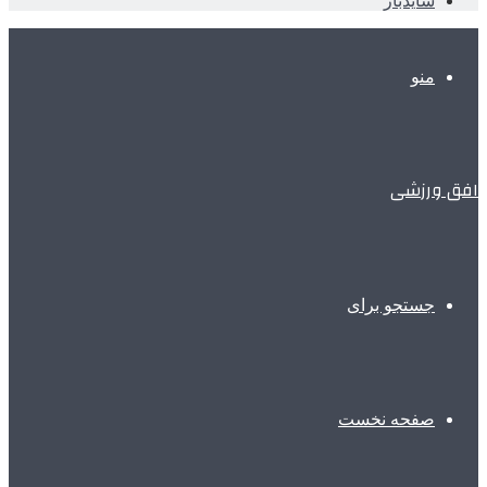
سایدبار
منو
افق ورزشی
جستجو برای
صفحه نخست