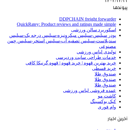
۱۴۰۲/۱۲/۱۱
پیوندها
DDPCHAIN freight forwarder
QuickRatey: Product reviews and ratings made simple
اسکوربرد سالن ورزشی
پودر سیلیس-سیلیس میکرونیزه-سیلیس درجه یک-سیلیس
سندبلاست-سیلیس تصفیه آب-سیلیس استخر-سیلیس چمن
مصنوعی
تولیدی لباس ورزشی
خدمات طراحی سایت وردپرسی
خرید بهترین قهوه | خرید قهوه | قهوه گرنیکا کافی
خرید قسطی
صندوق طلا
صندوق طلا
صندوق طلا
عمده فروشی لباس ورزشی
کاشت مو
کیک بوکسینگ
وام فوری
آخرین اخبار