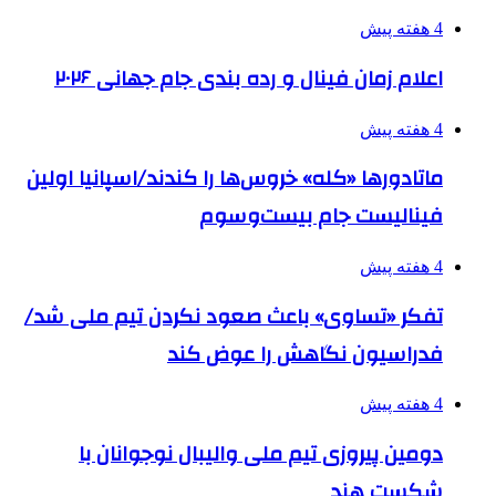
4 هفته پیش
اعلام زمان فینال و رده بندی جام جهانی ۲۰۲۶
4 هفته پیش
ماتادورها «کله» خروس‌ها را کندند/اسپانیا اولین
فینالیست جام بیست‌وسوم
4 هفته پیش
تفکر «تساوی» باعث صعود نکردن تیم ملی شد/
فدراسیون نگاهش را عوض کند
4 هفته پیش
دومین پیروزی تیم ملی والیبال نوجوانان با
شکست هند