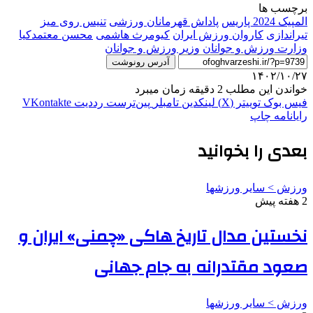
برچسب ها
المپیک 2024 پاریس
پاداش قهرمانان ورزشی
تنیس روی میز
تیراندازی
کاروان ورزش ایران
کیومرث هاشمی
محسن معتمدکیا
وزارت ورزش و جوانان
وزیر ورزش و جوانان
آدرس رونوشت
۱۴۰۲/۱۰/۲۷
خواندن این مطلب 2 دقیقه زمان میبرد
فیس بوک
توییتر (X)
لینکدین
‫تامبلر
‫پین‌ترست
‫رددیت
‫VKontakte
رایانامه
چاپ
بعدی را بخوانید
ورزش > سایر ورزشها
2 هفته پیش
نخستین مدال تاریخ هاکی «چمنی» ایران و
صعود مقتدرانه به جام جهانی
ورزش > سایر ورزشها