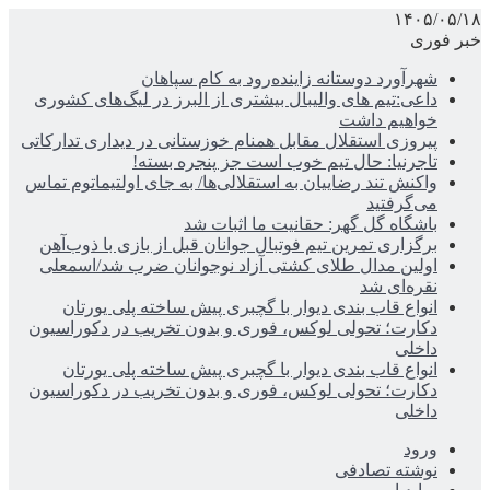
۱۴۰۵/۰۵/۱۸
خبر فوری
شهرآورد دوستانه زاینده‌رود به کام سپاهان
داعی:تیم های والیبال بیشتری از البرز در لیگ‌های کشوری
خواهیم داشت
پیروزی استقلال مقابل همنام خوزستانی در دیداری تدارکاتی
تاجرنیا: حال تیم خوب است جز پنجره بسته!
واکنش تند رضاییان به استقلالی‌ها/ به جای اولتیماتوم تماس
می‌گرفتید
باشگاه گل گهر: حقانیت ما اثبات شد
برگزاری تمرین تیم فوتبال جوانان قبل از بازی با ذوب‌آهن
اولین مدال طلای کشتی آزاد نوجوانان ضرب شد/اسمعلی
نقره‌ای شد
انواع قاب بندی دیوار با گچبری پیش ساخته پلی یورتان
دکارت؛ تحولی لوکس، فوری و بدون تخریب در دکوراسیون
داخلی
انواع قاب بندی دیوار با گچبری پیش ساخته پلی یورتان
دکارت؛ تحولی لوکس، فوری و بدون تخریب در دکوراسیون
داخلی
ورود
نوشته تصادفی