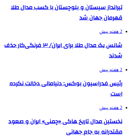
تیرانداز سیستان و بلوچستان با کسب مدال طلا
قهرمان جهان شد
2 هفته پیش
شانس یک مدال طلا برای ایران/ ۳ فرنگی‌کار حذف
شدند
2 هفته پیش
رئیس فدراسیون بوکس: دنیامالی دخالت نکرده
است
2 هفته پیش
نخستین مدال تاریخ هاکی «چمنی» ایران و صعود
مقتدرانه به جام جهانی