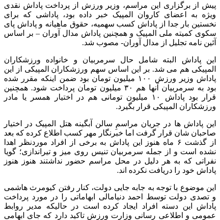
پیش از برگزاری این مراسم، وزیر ورزش از پرداخت پاداش نقدی
ویژه به اعضای کاروان المپیک خبر داده بود، پاداشی که برای
نخستین بار جدا از پاداش کسب سهمیه، حقوق ماهیانه و پاداش پای
سکوی کمیته ملی المپیک و همچنین پاداش مدال آوران – بر اساس
آئین نامه تجلیل از مدال آوران- مصوب شد.
این پاداش البته شامل حال سرمربیان و خانواده ورزشکاران
المپیکی هم می شد. بر این اساس سهم ورزشکاران المپیکی از این
پاداش وزیر ورزش ۱۰۰ میلیون تومان بود ضمن اینکه مقرر شده
بود به سرمربیان آنها هم ۳۰ میلیون تومان پرداخت شود. همچنین
قرار بود پاداش ۱۰ میلیون تومانی هم در اختیار همسر یا مادر
ورزشکاران المپیکی قرار بگیرد.
این پاداش ها در جریان مراسمِ سالن آبگینه هتل المپیک در اختیار
صاحبان شان قرار گرفت اما خبرنگار مهر کسب اطلاع کرده که بعد
از گذشت ۶ ماه هنوز این پاداش به برخی از افراد موردنظر اهدا
نشده است و از جمله سرمربیان تنیس روی میز و تیراندازی؛ گویا
نفراتی که به هر دلیل در محل مراسم حضور نداشتند هنوز هنوز
پاداش خود را دریافت نکرده اند.
این موضوع با توجه به جابه جایی دولت، کنار رفتن کیومرث هاشمی
و تصدی دولت توسط احمد دنیامالی ابهاماتی را در مورد پرداخت
پاداش این دسته افراد ایجاد کرده است در حالیکه مدیر روابط
عمومی و اطلاعی رسانی وزارت ورزش تاکید دارد که جای ابهامی