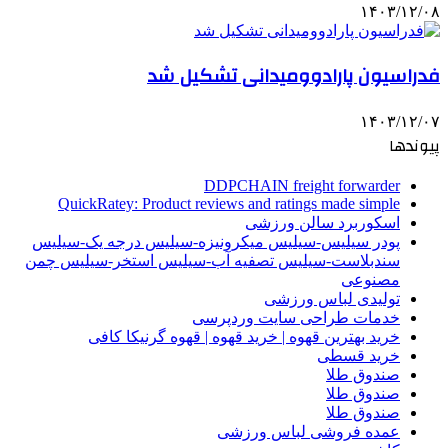
۱۴۰۳/۱۲/۰۸
فدراسیون پارادوومیدانی تشکیل شد
۱۴۰۳/۱۲/۰۷
پیوندها
DDPCHAIN freight forwarder
QuickRatey: Product reviews and ratings made simple
اسکوربرد سالن ورزشی
پودر سیلیس-سیلیس میکرونیزه-سیلیس درجه یک-سیلیس
سندبلاست-سیلیس تصفیه آب-سیلیس استخر-سیلیس چمن
مصنوعی
تولیدی لباس ورزشی
خدمات طراحی سایت وردپرسی
خرید بهترین قهوه | خرید قهوه | قهوه گرنیکا کافی
خرید قسطی
صندوق طلا
صندوق طلا
صندوق طلا
عمده فروشی لباس ورزشی