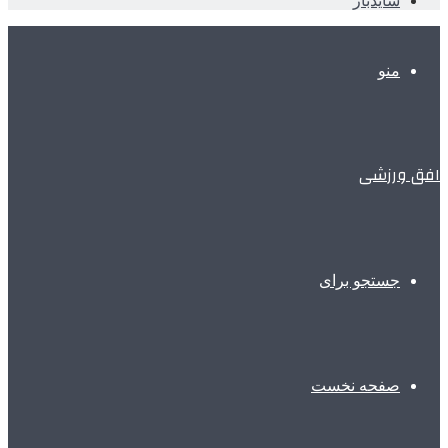
سایدبار
منو
افق ورزشی
جستجو برای
صفحه نخست