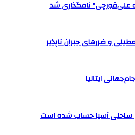
ه علی‌قورچی" نامگذاری شد
طیلی و ضررهای جبران ناپذیر
ام‌جهانی ایتالیا