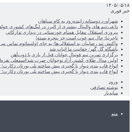
۱۴۰۵/۰۵/۱۸
خبر فوری
شهرآورد دوستانه زاینده‌رود به کام سپاهان
داعی:تیم های والیبال بیشتری از البرز در لیگ‌های کشوری خوا
پیروزی استقلال مقابل همنام خوزستانی در دیداری تدارکاتی
تاجرنیا: حال تیم خوب است جز پنجره بسته!
واکنش تند رضاییان به استقلالی‌ها/ به جای اولتیماتوم تماس می‌
باشگاه گل گهر: حقانیت ما اثبات شد
برگزاری تمرین تیم فوتبال جوانان قبل از بازی با ذوب‌آهن
اولین مدال طلای کشتی آزاد نوجوانان ضرب شد/اسمعلی نقره‌
انواع قاب بندی دیوار با گچبری پیش ساخته پلی یورتان دکارت
انواع قاب بندی دیوار با گچبری پیش ساخته پلی یورتان دکارت
ورود
نوشته تصادفی
سایدبار
منو