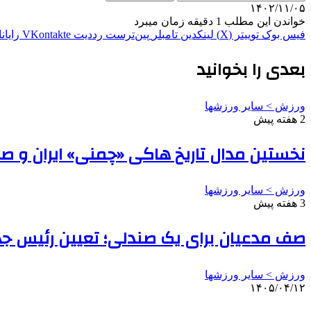
۱۴۰۲/۱۱/۰۵
خواندن این مطلب 1 دقیقه زمان میبرد
فیس بوک
توییتر (X)
لینکدین
‫تامبلر
‫پین‌ترست
‫رددیت
‫VKontakte
رایان
بعدی را بخوانید
ورزش > سایر ورزشها
2 هفته پیش
نخستین مدال تاریخ هاکی «چمنی» ایران و ص
ورزش > سایر ورزشها
3 هفته پیش
صف مدعیان برای یک صندلی؛ تعیین رئیس جدید برای 
ورزش > سایر ورزشها
۱۴۰۵/۰۴/۱۲