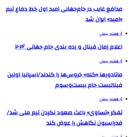
مدافع غایب در جام‌جهانی امید اول خط دفاع تیم
«امید» ایران شد
4 هفته پیش
اعلام زمان فینال و رده بندی جام جهانی ۲۰۲۶
4 هفته پیش
ماتادورها «کله» خروس‌ها را کندند/اسپانیا اولین
فینالیست جام بیست‌وسوم
4 هفته پیش
تفکر «تساوی» باعث صعود نکردن تیم ملی شد/
فدراسیون نگاهش را عوض کند
4 هفته پیش