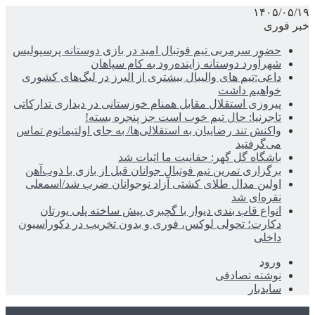
۱۴۰۵/۰۵/۱۹
خبر فوری
حضور سرمربی تیم فوتبال امید در بازی دوستانه پرسپولیس
شهرآورد دوستانه زاینده‌رود به کام سپاهان
داعی:تیم های والیبال بیشتری از البرز در لیگ‌های کشوری
خواهیم داشت
پیروزی استقلال مقابل همنام خوزستانی در دیداری تدارکاتی
تاجرنیا: حال تیم خوب است جز پنجره بسته!
واکنش تند رضاییان به استقلالی‌ها/ به جای اولتیماتوم تماس
می‌گرفتید
باشگاه گل گهر: حقانیت ما اثبات شد
برگزاری تمرین تیم فوتبال جوانان قبل از بازی با ذوب‌آهن
اولین مدال طلای کشتی آزاد نوجوانان ضرب شد/اسمعلی
نقره‌ای شد
انواع قاب بندی دیوار با گچبری پیش ساخته پلی یورتان
دکارت؛ تحولی لوکس، فوری و بدون تخریب در دکوراسیون
داخلی
ورود
نوشته تصادفی
سایدبار