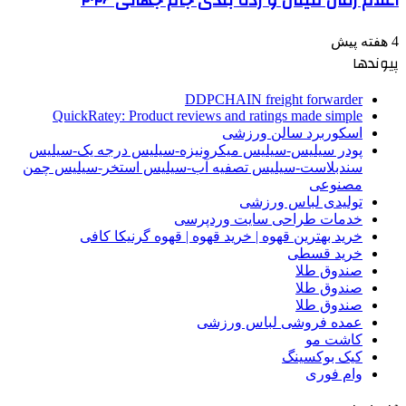
4 هفته پیش
پیوندها
DDPCHAIN freight forwarder
QuickRatey: Product reviews and ratings made simple
اسکوربرد سالن ورزشی
پودر سیلیس-سیلیس میکرونیزه-سیلیس درجه یک-سیلیس
سندبلاست-سیلیس تصفیه آب-سیلیس استخر-سیلیس چمن
مصنوعی
تولیدی لباس ورزشی
خدمات طراحی سایت وردپرسی
خرید بهترین قهوه | خرید قهوه | قهوه گرنیکا کافی
خرید قسطی
صندوق طلا
صندوق طلا
صندوق طلا
عمده فروشی لباس ورزشی
کاشت مو
کیک بوکسینگ
وام فوری