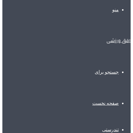
منو
افق ورزشی
جستجو برای
صفحه نخست
تندرستی