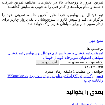
تمرین امروز با روحیه‌ای بالا در بخش‌های مختلف تمرین شرکت
داشتند و تمام برنامه‌های کادر فنی را به خوبی به نمایش گذاشتند.
تیم فوتبال پرسپولیس، فردا ظهر آخرین جلسه تمرینی خود را
برگزار می‌کند و سپس کاروان سرخ‌پوشان با یک پرواز چارتر برای
دیدار سوپر جام برابر سپاهان عازم اراک خواهد شد.
منبع:مهر
برچسب ها
تمرینات تیم فوتبال پرسپولیس
تیم فوتبال پرسپولیس
تیم فوتبال
سپاهان اصفهان
سوپرجام فوتبال
فوتبال
آدرس رونوشت
۱۴۰۲/۱۰/۲۵
خواندن این مطلب 1 دقیقه زمان میبرد
فیس بوک
توییتر (X)
لینکدین
‫تامبلر
‫پین‌ترست
‫رددیت
‫VKontakte
رایانامه
چاپ
بعدی را بخوانید
ورزش > فوتبال ایران