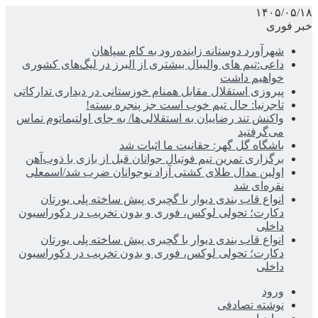
۱۴۰۵/۰۵/۱۸
خبر فوری
شهرآورد دوستانه زاینده‌رود به کام سپاهان
داعی:تیم های والیبال بیشتری از البرز در لیگ‌های کشوری
خواهیم داشت
پیروزی استقلال مقابل همنام خوزستانی در دیداری تدارکاتی
تاجرنیا: حال تیم خوب است جز پنجره بسته!
واکنش تند رضاییان به استقلالی‌ها/ به جای اولتیماتوم تماس
می‌گرفتید
باشگاه گل گهر: حقانیت ما اثبات شد
برگزاری تمرین تیم فوتبال جوانان قبل از بازی با ذوب‌آهن
اولین مدال طلای کشتی آزاد نوجوانان ضرب شد/اسمعلی
نقره‌ای شد
انواع قاب بندی دیوار با گچبری پیش ساخته پلی یورتان
دکارت؛ تحولی لوکس، فوری و بدون تخریب در دکوراسیون
داخلی
انواع قاب بندی دیوار با گچبری پیش ساخته پلی یورتان
دکارت؛ تحولی لوکس، فوری و بدون تخریب در دکوراسیون
داخلی
ورود
نوشته تصادفی