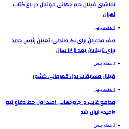
تماشای فینال جام جهانی فوتبال در باغ کتاب
تهران
3 هفته پیش
صف مدعیان برای یک صندلی؛ تعیین رئیس جدید
برای نابینایان بعد از ۱۲ سال
3 هفته پیش
فینال مسابقات پدل قهرمانی کشور
3 هفته پیش
مدافع غایب در جام‌جهانی امید اول خط دفاع تیم
«امید» ایران شد
3 هفته پیش