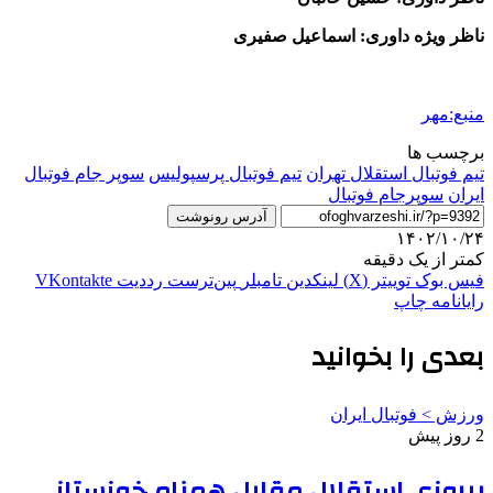
ناظر ویژه داوری: اسماعیل صفیری
منبع:مهر
برچسب ها
تیم فوتبال استقلال تهران
تیم فوتبال پرسپولیس
سوپر جام فوتبال
ایران
سوپرجام فوتبال
آدرس رونوشت
۱۴۰۲/۱۰/۲۴
کمتر از یک دقیقه
فیس بوک
توییتر (X)
لینکدین
‫تامبلر
‫پین‌ترست
‫رددیت
‫VKontakte
رایانامه
چاپ
بعدی را بخوانید
ورزش > فوتبال ایران
2 روز پیش
پیروزی استقلال مقابل همنام خوزستانی