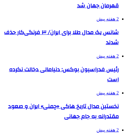
قهرمان جهان شد
2 هفته پیش
شانس یک مدال طلا برای ایران/ ۳ فرنگی‌کار حذف
شدند
2 هفته پیش
رئیس فدراسیون بوکس: دنیامالی دخالت نکرده
است
2 هفته پیش
نخستین مدال تاریخ هاکی «چمنی» ایران و صعود
مقتدرانه به جام جهانی
2 هفته پیش