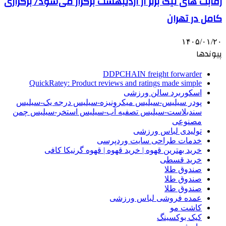
رقابت های لیگ برتر از اردیبهشت برگزار می‌شود/ برگزاری
کامل در تهران
۱۴۰۵/۰۱/۲۰
پیوندها
DDPCHAIN freight forwarder
QuickRatey: Product reviews and ratings made simple
اسکوربرد سالن ورزشی
پودر سیلیس-سیلیس میکرونیزه-سیلیس درجه یک-سیلیس
سندبلاست-سیلیس تصفیه آب-سیلیس استخر-سیلیس چمن
مصنوعی
تولیدی لباس ورزشی
خدمات طراحی سایت وردپرسی
خرید بهترین قهوه | خرید قهوه | قهوه گرنیکا کافی
خرید قسطی
صندوق طلا
صندوق طلا
صندوق طلا
عمده فروشی لباس ورزشی
کاشت مو
کیک بوکسینگ