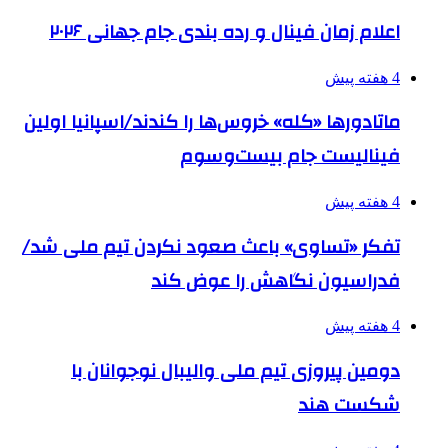
اعلام زمان فینال و رده بندی جام جهانی ۲۰۲۶
4 هفته پیش
ماتادورها «کله» خروس‌ها را کندند/اسپانیا اولین
فینالیست جام بیست‌وسوم
4 هفته پیش
تفکر «تساوی» باعث صعود نکردن تیم ملی شد/
فدراسیون نگاهش را عوض کند
4 هفته پیش
دومین پیروزی تیم ملی والیبال نوجوانان با
شکست هند