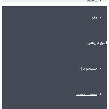
سایدبار
منو
افق ورزشی
جستجو برای
صفحه نخست