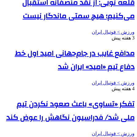
قلعه نویی: از نقد منصفانه استقبال
می‌کنیم؛ هیچ سمتی ماندگار نیست
ورزش > فوتبال ایران
3 هفته پیش
مدافع غایب در جام‌جهانی امید اول خط
دفاع تیم «امید» ایران شد
ورزش > فوتبال ایران
4 هفته پیش
تفکر «تساوی» باعث صعود نکردن تیم
ملی شد/ فدراسیون نگاهش را عوض کند
ورزش > فوتبال ایران