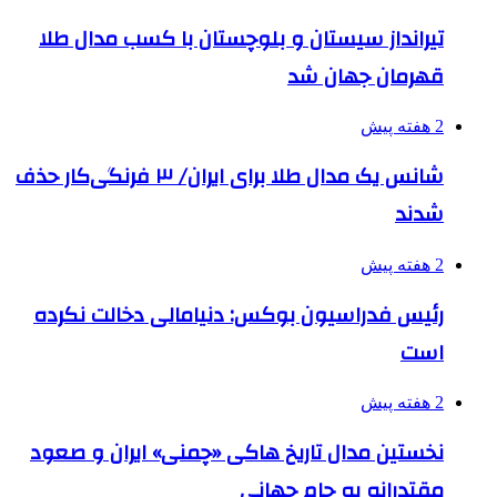
تیرانداز سیستان و بلوچستان با کسب مدال طلا
قهرمان جهان شد
2 هفته پیش
شانس یک مدال طلا برای ایران/ ۳ فرنگی‌کار حذف
شدند
2 هفته پیش
رئیس فدراسیون بوکس: دنیامالی دخالت نکرده
است
2 هفته پیش
نخستین مدال تاریخ هاکی «چمنی» ایران و صعود
مقتدرانه به جام جهانی