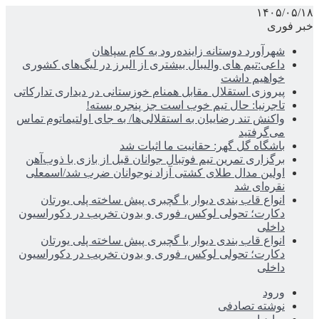
۱۴۰۵/۰۵/۱۸
خبر فوری
شهرآورد دوستانه زاینده‌رود به کام سپاهان
داعی:تیم های والیبال بیشتری از البرز در لیگ‌های کشوری
خواهیم داشت
پیروزی استقلال مقابل همنام خوزستانی در دیداری تدارکاتی
تاجرنیا: حال تیم خوب است جز پنجره بسته!
واکنش تند رضاییان به استقلالی‌ها/ به جای اولتیماتوم تماس
می‌گرفتید
باشگاه گل گهر: حقانیت ما اثبات شد
برگزاری تمرین تیم فوتبال جوانان قبل از بازی با ذوب‌آهن
اولین مدال طلای کشتی آزاد نوجوانان ضرب شد/اسمعلی
نقره‌ای شد
انواع قاب بندی دیوار با گچبری پیش ساخته پلی یورتان
دکارت؛ تحولی لوکس، فوری و بدون تخریب در دکوراسیون
داخلی
انواع قاب بندی دیوار با گچبری پیش ساخته پلی یورتان
دکارت؛ تحولی لوکس، فوری و بدون تخریب در دکوراسیون
داخلی
ورود
نوشته تصادفی