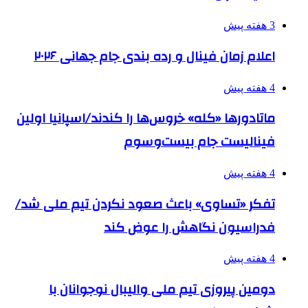
3 هفته پیش
اعلام زمان فینال و رده بندی جام جهانی ۲۰۲۶
4 هفته پیش
ماتادورها «کله» خروس‌ها را کندند/اسپانیا اولین
فینالیست جام بیست‌وسوم
4 هفته پیش
تفکر «تساوی» باعث صعود نکردن تیم ملی شد/
فدراسیون نگاهش را عوض کند
4 هفته پیش
دومین پیروزی تیم ملی والیبال نوجوانان با