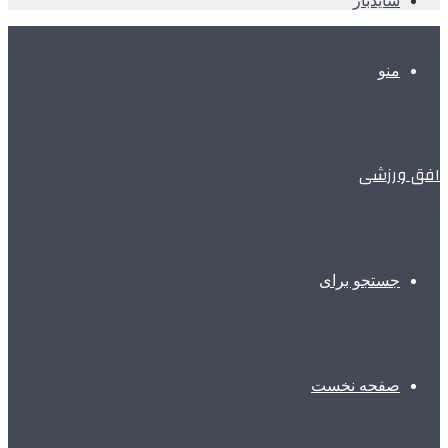
سایدبار
منو
افق ورزشی
جستجو برای
صفحه نخست