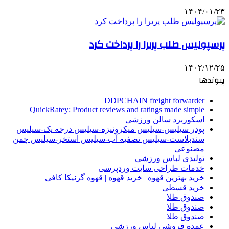
۱۴۰۴/۰۱/۲۳
پرسپولیس طلب پریرا را پرداخت کرد
۱۴۰۲/۱۲/۲۵
پیوندها
DDPCHAIN freight forwarder
QuickRatey: Product reviews and ratings made simple
اسکوربرد سالن ورزشی
پودر سیلیس-سیلیس میکرونیزه-سیلیس درجه یک-سیلیس
سندبلاست-سیلیس تصفیه آب-سیلیس استخر-سیلیس چمن
مصنوعی
تولیدی لباس ورزشی
خدمات طراحی سایت وردپرسی
خرید بهترین قهوه | خرید قهوه | قهوه گرنیکا کافی
خرید قسطی
صندوق طلا
صندوق طلا
صندوق طلا
عمده فروشی لباس ورزشی