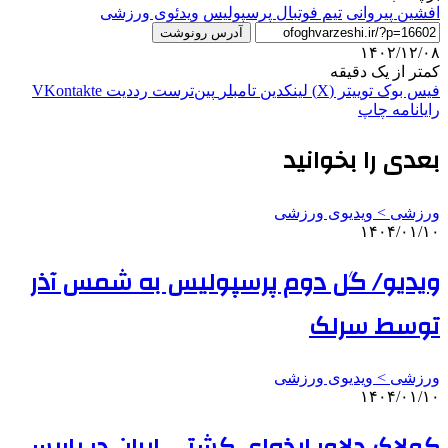
افشین پیروانی
تيم فوتبال پرسپوليس
ویدئوی ورزشی
آدرس رونوشت
۱۴۰۲/۱۲/۰۸
کمتر از یک دقیقه
فیس بوک
توییتر (X)
لینکدین
‫تامبلر
‫پین‌ترست
‫رددیت
‫VKontakte
رایانامه
چاپ
بعدی را بخوانید
ورزشی > ویدیوی ورزشی
۱۴۰۴/۰۱/۱۰
ویدیو/ گل دوم پرسپولیس به شمس آذر
توسط سرلک
ورزشی > ویدیوی ورزشی
۱۴۰۴/۰۱/۱۰