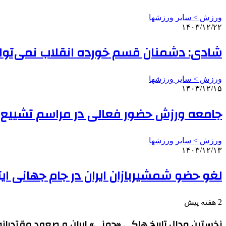
ورزش > سایر ورزشها
۱۴۰۳/۱۲/۲۲
شادی: دشمنان قسم خورده انقلاب نمی‌توانند 
ورزش > سایر ورزشها
۱۴۰۳/۱۲/۱۵
جامعه ورزش حضور فعالی در مراسم تشییع پ
ورزش > سایر ورزشها
۱۴۰۳/۱۲/۱۳
لغو حضو شمشیربازان ایران در جام جهانی ایتا
2 هفته پیش
نخستین مدال تاریخ هاکی «چمنی» ایران و صعود مقتدرانه