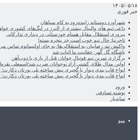
۱۴۰۵/۰۵/۱۸
خبر فوری
شهرآورد دوستانه زاینده‌رود به کام سپاهان
داعی:تیم های والیبال بیشتری از البرز در لیگ‌های کشوری خوا
پیروزی استقلال مقابل همنام خوزستانی در دیداری تدارکاتی
تاجرنیا: حال تیم خوب است جز پنجره بسته!
واکنش تند رضاییان به استقلالی‌ها/ به جای اولتیماتوم تماس می‌
باشگاه گل گهر: حقانیت ما اثبات شد
برگزاری تمرین تیم فوتبال جوانان قبل از بازی با ذوب‌آهن
اولین مدال طلای کشتی آزاد نوجوانان ضرب شد/اسمعلی نقره‌
انواع قاب بندی دیوار با گچبری پیش ساخته پلی یورتان دکارت
انواع قاب بندی دیوار با گچبری پیش ساخته پلی یورتان دکارت
ورود
نوشته تصادفی
سایدبار
منو