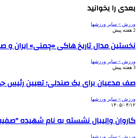
بعدی را بخوانید
ورزش > سایر ورزشها
2 هفته پیش
نخستین مدال تاریخ هاکی «چمنی» ایران و ص
ورزش > سایر ورزشها
3 هفته پیش
صف مدعیان برای یک صندلی؛ تعیین رئیس جدید برای 
ورزش > سایر ورزشها
۱۴۰۵/۰۴/۱۲
کاروان والیبال نشسته به نام شهیده "صفی
ورزش > سایر ورزشها