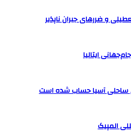
طیلی و ضررهای جبران ناپذیر
ام‌جهانی ایتالیا
للی المپیک