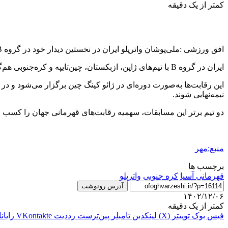
کمتر از یک دقیقه
افق ورزشی :ملی‌پوشان واترپلو ایران در نخستین دیدار خود در گروه B مرحله گروهی این رقابت‌ها، از ساعت ۴:۳۰ بامداد به مصاف کره‌جنوبی رفتند و با نتیجه قاطع ۱۹ بر ۶ به برتری دست یافتند.
ایران در گروه B با تیم‌های ژاپن، ازبکستان، چین‌تایپه و کره‌جنوبی هم‌گروه است و امروز از ساعت ۱۵:۳۰ به وقت تهران در دومین مسابقه خود به مصاف چین‌تایپه خواهد رفت.
این رقابت‌ها به‌صورت دوره‌ای در ژائو کینگ چین برگزار می‌شود و در 
نیمه‌نهایی شوند.
دو تیم برتر این مسابقات، سهمیه رقابت‌های قهرمانی جهان را کسب خ
منبع:مهر
برچسب ها
قهرمانی آسیا
کره جنوبی
واترپلو
آدرس رونوشت
۱۴۰۲/۱۲/۰۶
کمتر از یک دقیقه
فیس بوک
توییتر (X)
لینکدین
‫تامبلر
‫پین‌ترست
‫رددیت
‫VKontakte
رایان