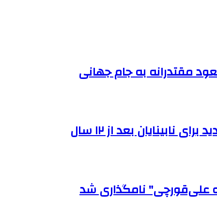
عود مقتدرانه به جام جهانی
نابینایان بعد از ۱۲ سال
ه علی‌قورچی" نامگذاری شد