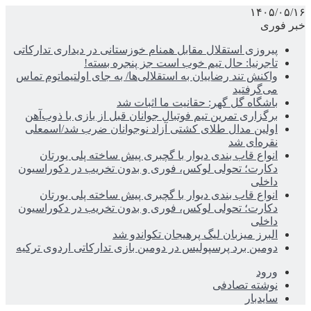
۱۴۰۵/۰۵/۱۶
خبر فوری
پیروزی استقلال مقابل همنام خوزستانی در دیداری تدارکاتی
تاجرنیا: حال تیم خوب است جز پنجره بسته!
واکنش تند رضاییان به استقلالی‌ها/ به جای اولتیماتوم تماس
می‌گرفتید
باشگاه گل گهر: حقانیت ما اثبات شد
برگزاری تمرین تیم فوتبال جوانان قبل از بازی با ذوب‌آهن
اولین مدال طلای کشتی آزاد نوجوانان ضرب شد/اسمعلی
نقره‌ای شد
انواع قاب بندی دیوار با گچبری پیش ساخته پلی یورتان
دکارت؛ تحولی لوکس، فوری و بدون تخریب در دکوراسیون
داخلی
انواع قاب بندی دیوار با گچبری پیش ساخته پلی یورتان
دکارت؛ تحولی لوکس، فوری و بدون تخریب در دکوراسیون
داخلی
البرز میزبان لیگ پرهیجان تکواندو شد
دومین برد پرسپولیس در دومین بازی تدارکاتی اردوی ترکیه
ورود
نوشته تصادفی
سایدبار