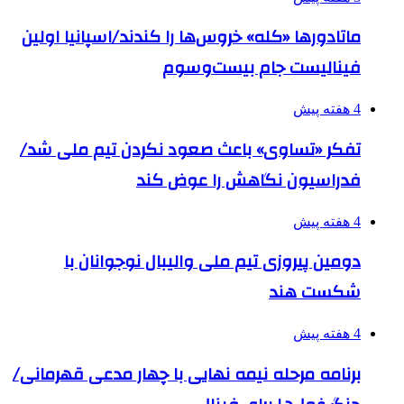
ماتادورها «کله» خروس‌ها را کندند/اسپانیا اولین
فینالیست جام بیست‌وسوم
4 هفته پیش
تفکر «تساوی» باعث صعود نکردن تیم ملی شد/
فدراسیون نگاهش را عوض کند
4 هفته پیش
دومین پیروزی تیم ملی والیبال نوجوانان با
شکست هند
4 هفته پیش
برنامه مرحله نیمه نهایی با چهار مدعی قهرمانی/