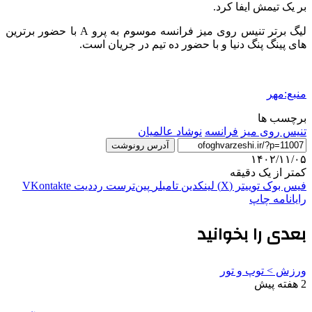
بر یک تیمش ایفا کرد.
لیگ برتر تنیس روی میز فرانسه موسوم به پرو A با حضور برترین
های پینگ پنگ دنیا و با حضور ده تیم در جریان است.
منبع:مهر
برچسب ها
تنیس روی میز
فرانسه
نوشاد عالمیان
آدرس رونوشت
۱۴۰۲/۱۱/۰۵
کمتر از یک دقیقه
فیس بوک
توییتر (X)
لینکدین
‫تامبلر
‫پین‌ترست
‫رددیت
‫VKontakte
رایانامه
چاپ
بعدی را بخوانید
ورزش > توپ و تور
2 هفته پیش