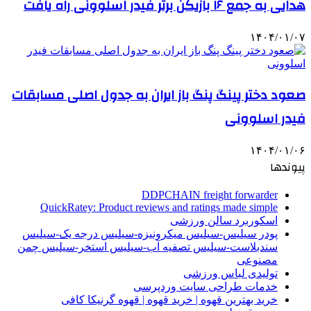
هدایی به جمع ۱۶ بازیکن برتر فیدر اسلوونی راه یافت
۱۴۰۴/۰۱/۰۷
صعود دختر پینگ پنگ باز ایران به جدول اصلی مسابقات
فیدر اسلوونی
۱۴۰۴/۰۱/۰۶
پیوندها
DDPCHAIN freight forwarder
QuickRatey: Product reviews and ratings made simple
اسکوربرد سالن ورزشی
پودر سیلیس-سیلیس میکرونیزه-سیلیس درجه یک-سیلیس
سندبلاست-سیلیس تصفیه آب-سیلیس استخر-سیلیس چمن
مصنوعی
تولیدی لباس ورزشی
خدمات طراحی سایت وردپرسی
خرید بهترین قهوه | خرید قهوه | قهوه گرنیکا کافی