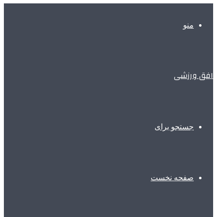
منو
افق ورزشی
جستجو برای
صفحه نخست