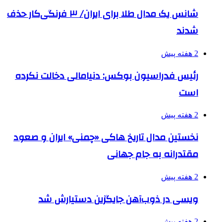
شانس یک مدال طلا برای ایران/ ۳ فرنگی‌کار حذف
شدند
2 هفته پیش
رئیس فدراسیون بوکس: دنیامالی دخالت نکرده
است
2 هفته پیش
نخستین مدال تاریخ هاکی «چمنی» ایران و صعود
مقتدرانه به جام جهانی
2 هفته پیش
ویسی در ذوب‌آهن جایگزین دستیارش شد
2 هفته پیش