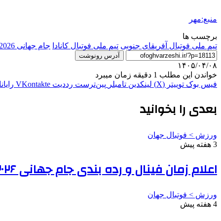
منبع:مهر
برچسب ها
تیم ملی فوتبال آفریقای جنوبی
تیم ملی فوتبال کانادا
جام جهانی 2026
آدرس رونوشت
۱۴۰۵/۰۴/۰۸
خواندن این مطلب 1 دقیقه زمان میبرد
فیس بوک
توییتر (X)
لینکدین
‫تامبلر
‫پین‌ترست
‫رددیت
‫VKontakte
رایان
بعدی را بخوانید
ورزش > فوتبال جهان
3 هفته پیش
اعلام زمان فینال و رده بندی جام جهانی ۲۰۲۶
ورزش > فوتبال جهان
4 هفته پیش