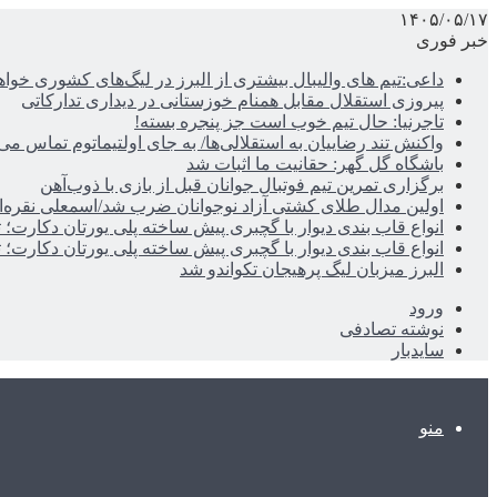
۱۴۰۵/۰۵/۱۷
خبر فوری
داعی:تیم های والیبال بیشتری از البرز در لیگ‌های کشوری خوا
پیروزی استقلال مقابل همنام خوزستانی در دیداری تدارکاتی
تاجرنیا: حال تیم خوب است جز پنجره بسته!
واکنش تند رضاییان به استقلالی‌ها/ به جای اولتیماتوم تماس می‌
باشگاه گل گهر: حقانیت ما اثبات شد
برگزاری تمرین تیم فوتبال جوانان قبل از بازی با ذوب‌آهن
اولین مدال طلای کشتی آزاد نوجوانان ضرب شد/اسمعلی نقره‌
انواع قاب بندی دیوار با گچبری پیش ساخته پلی یورتان دکارت
انواع قاب بندی دیوار با گچبری پیش ساخته پلی یورتان دکارت
البرز میزبان لیگ پرهیجان تکواندو شد
ورود
نوشته تصادفی
سایدبار
منو