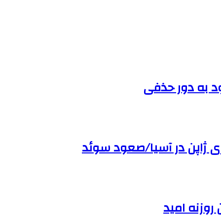
د به دور حذفی
روزنه امید