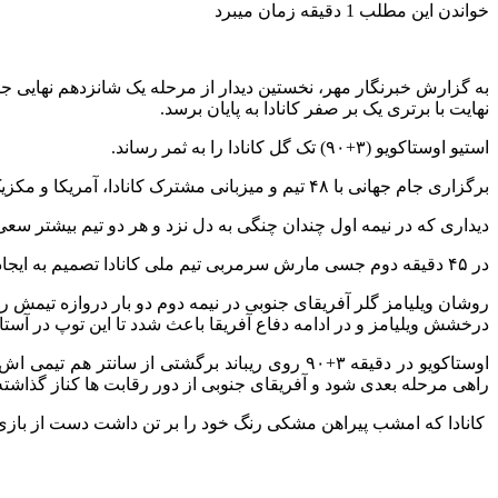
خواندن این مطلب 1 دقیقه زمان میبرد
نهایت با برتری یک بر صفر کانادا به پایان برسد.
استیو اوستاکویو (۳+۹۰) تک گل کانادا را به ثمر رساند.
برگزاری جام جهانی با ۴۸ تیم و میزبانی مشترک کانادا، آمریکا و مکزیک باعث شد تا برای اولین بار در تاریخ این بازی ها کشور میزبان مجبور به ترک وطن شود تا در خاک آمریکا به مصاف آفریقای جنوبی برود.
دیداری که در نیمه اول چندان چنگی به دل نزد و هر دو تیم بیشتر سع
در ۴۵ دقیقه دوم جسی مارش سرمربی تیم ملی کانادا تصمیم به ایجاد تغییرات اساسی در سیستم بازی تیمش گرفت تا بافانا بافانا تحت فشار قرار بگیرد.
درخشش ویلیامز و در ادامه دفاع آفریقا باعث شدد تا این توپ در آستا
اوستاکویو در دقیقه ۳+۹۰ روی ریباند برگشتی از
راهی مرحله بعدی شود و آفریقای جنوبی از دور رقابت ها کناز گذاشته
کانادا که امشب پیراهن مشکی رنگ خود را بر تن داشت دست از بازی 