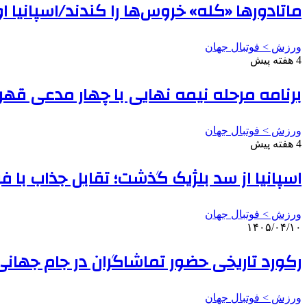
ماتادورها «کله» خروس‌ها را کندند/اسپانیا
ورزش > فوتبال جهان
4 هفته پیش
برنامه مرحله نیمه نهایی با چهار مدعی قهر
ورزش > فوتبال جهان
4 هفته پیش
اسپانیا از سد بلژیک گذشت؛ تقابل جذاب با فر
ورزش > فوتبال جهان
۱۴۰۵/۰۴/۱۰
رکورد تاریخی حضور تماشاگران در جام جهانی/ عبور از ۵ 
ورزش > فوتبال جهان