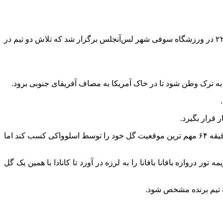
به گزارش خبرنگار مهر، نخستین دیدار از مرحله یک شانزدهم نهایی جام جهانی ۲۰۲۶ بین تیم های ملی کانادا و آفریقای جنوبی از ساعت ۲۲:۳۰ در ورزشگاه سوفی شهر لس‌آنجلس برگزار شد که تلاش دو تیم در
روشان ویلیامز گلر آفریقای جنوبی در نیمه دوم دو بار دروازه تیمش را نجات داد اما تفکرات جسی مارش همچنان تهاجمی بود تا این تیم در دقیقه ۶۴ مهم ترین موقعیت گل خود را توسط اسلوواکی کسب کند اما
مه تور دروازه بافانا بافانا را به لرزه در آورد تا کانادا با همین یک گل
ف تیم برنده مشخص شود.