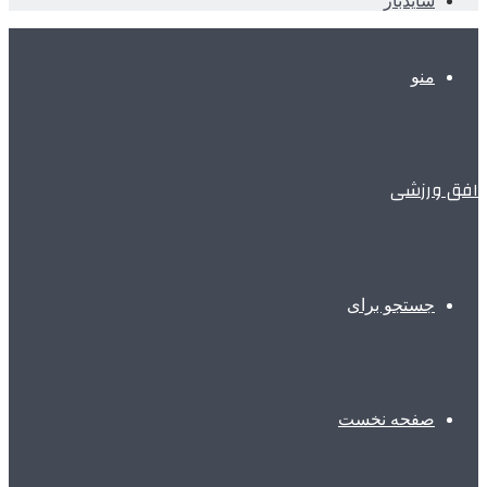
سایدبار
منو
افق ورزشی
جستجو برای
صفحه نخست