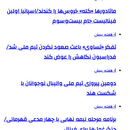
ماتادورها «کله» خروس‌ها را کندند/اسپانیا اولین
فینالیست جام بیست‌وسوم
4 هفته پیش
تفکر «تساوی» باعث صعود نکردن تیم ملی شد/
فدراسیون نگاهش را عوض کند
4 هفته پیش
دومین پیروزی تیم ملی والیبال نوجوانان با
شکست هند
4 هفته پیش
برنامه مرحله نیمه نهایی با چهار مدعی قهرمانی/
جنگ غول‌ها برای فینال