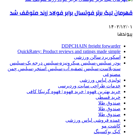
قهرمان لیگ برتر فوتسال برابر فولاد زرند متوقف شد
۱۴۰۲/۱۲/۰۱
پیوندها
DDPCHAIN freight forwarder
QuickRatey: Product reviews and ratings made simple
اسکوربرد سالن ورزشی
پودر سیلیس-سیلیس میکرونیزه-سیلیس درجه یک-سیلیس
سندبلاست-سیلیس تصفیه آب-سیلیس استخر-سیلیس چمن
مصنوعی
تولیدی لباس ورزشی
خدمات طراحی سایت وردپرسی
خرید بهترین قهوه | خرید قهوه | قهوه گرنیکا کافی
خرید قسطی
صندوق طلا
صندوق طلا
صندوق طلا
عمده فروشی لباس ورزشی
کاشت مو
کیک بوکسینگ