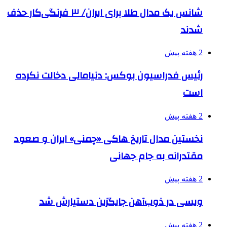
شانس یک مدال طلا برای ایران/ ۳ فرنگی‌کار حذف
شدند
2 هفته پیش
رئیس فدراسیون بوکس: دنیامالی دخالت نکرده
است
2 هفته پیش
نخستین مدال تاریخ هاکی «چمنی» ایران و صعود
مقتدرانه به جام جهانی
2 هفته پیش
ویسی در ذوب‌آهن جایگزین دستیارش شد
2 هفته پیش