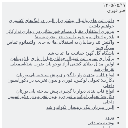
۱۴۰۵/۰۵/۱۷
خبر فوری
داعی:تیم های والیبال بیشتری از البرز در لیگ‌های کشوری
خواهیم داشت
پیروزی استقلال مقابل همنام خوزستانی در دیداری تدارکاتی
تاجرنیا: حال تیم خوب است جز پنجره بسته!
واکنش تند رضاییان به استقلالی‌ها/ به جای اولتیماتوم تماس
می‌گرفتید
باشگاه گل گهر: حقانیت ما اثبات شد
برگزاری تمرین تیم فوتبال جوانان قبل از بازی با ذوب‌آهن
اولین مدال طلای کشتی آزاد نوجوانان ضرب شد/اسمعلی
نقره‌ای شد
انواع قاب بندی دیوار با گچبری پیش ساخته پلی یورتان
دکارت؛ تحولی لوکس، فوری و بدون تخریب در دکوراسیون
داخلی
انواع قاب بندی دیوار با گچبری پیش ساخته پلی یورتان
دکارت؛ تحولی لوکس، فوری و بدون تخریب در دکوراسیون
داخلی
البرز میزبان لیگ پرهیجان تکواندو شد
ورود
نوشته تصادفی