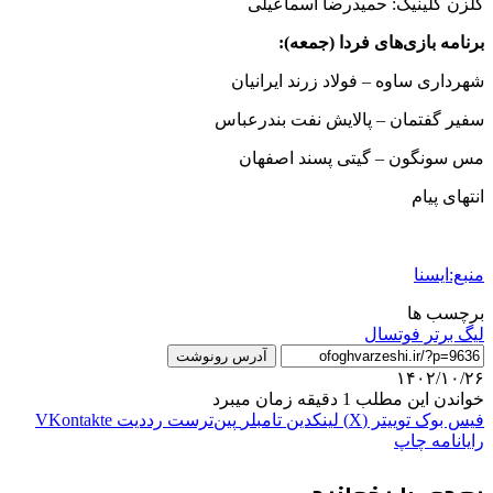
گلزن کلینیک: حمیدرضا اسماعیلی
برنامه بازی‌های فردا (جمعه):
شهرداری ساوه – فولاد زرند ایرانیان
سفیر گفتمان – پالایش نفت بندرعباس
مس سونگون – گیتی پسند اصفهان
انتهای پیام
منبع:ایسنا
برچسب ها
ليگ برتر فوتسال
آدرس رونوشت
۱۴۰۲/۱۰/۲۶
خواندن این مطلب 1 دقیقه زمان میبرد
فیس بوک
توییتر (X)
لینکدین
‫تامبلر
‫پین‌ترست
‫رددیت
‫VKontakte
رایانامه
چاپ