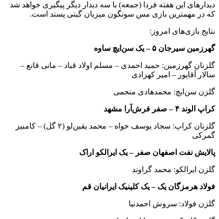
دیدارهای این هفته فردا (جمعه) با سه دیدار دیگر پیگیری خواهد شد
که در مهمترین بازی مس سونگون میزبان گیتی پسند است.
نتایج بازی‌های امروز:
گهرزمین سیرجان ۵ – یک سن‌ایچ ساوه
گلزنان گهرزمین: حمید احمدی – مسلم اولاد قباد – مانی قانع –
سالار آقاپور – امیر کهزادی
گلزن سن‌ایچ: محمدهادی منجمی
کراپ الوند ۴ – صفر فرش‌آرا مشهد
گلزنان کراپ: سجاد یوسف خواه – محمد یقین‌لو (۲ گل) – کامبیز
گمرکی
پالایش نفت اصفهان صفر – یک ایرالکو اراک
گلزن ایرالکو: محمد گراوند
فولاد هرمزگان یک – یک کلینیک ایرانیان قم
گلزن فولاد: سروش احمدنیا