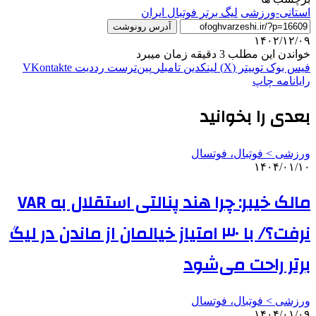
استانی-ورزشی
ليگ برتر فوتبال ایران
آدرس رونوشت
۱۴۰۲/۱۲/۰۹
خواندن این مطلب 3 دقیقه زمان میبرد
فیس بوک
توییتر (X)
لینکدین
‫تامبلر
‫پین‌ترست
‫رددیت
‫VKontakte
رایانامه
چاپ
بعدی را بخوانید
ورزشی > فوتبال، فوتسال
۱۴۰۴/۰۱/۱۰
مالک خیبر: چرا هند پنالتی استقلال به VAR
نرفت؟/ با ۳۰ امتیاز خیالمان از ماندن در لیگ
برتر راحت می‌شود
ورزشی > فوتبال، فوتسال
۱۴۰۴/۰۱/۰۹