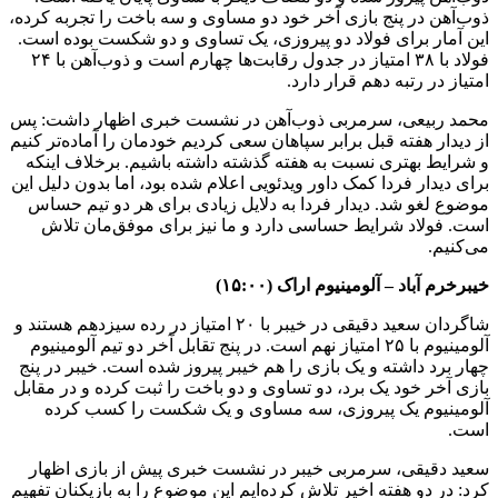
ذوب‌آهن در پنج بازی آخر خود دو مساوی و سه باخت را تجربه کرده،
این آمار برای فولاد دو پیروزی، یک تساوی و دو شکست بوده است.
فولاد با ۳۸ امتیاز در جدول رقابت‌ها چهارم است و ذوب‌آهن با ۲۴
امتیاز در رتبه دهم قرار دارد.
محمد ربیعی، سرمربی ذوب‌آهن در نشست خبری اظهار داشت: پس
از دیدار هفته قبل برابر سپاهان سعی کردیم خودمان را آماده‌تر کنیم
و شرایط بهتری نسبت به هفته گذشته داشته باشیم. برخلاف اینکه
برای دیدار فردا کمک داور ویدئویی اعلام شده بود، اما بدون دلیل این
موضوع لغو شد. دیدار فردا به دلایل زیادی برای هر دو تیم حساس
است. فولاد شرایط حساسی دارد و ما نیز برای موفق‌مان تلاش
می‌کنیم.
خیبرخرم آباد – آلومینیوم اراک (۱۵:۰۰)
شاگردان سعید دقیقی در خیبر با ۲۰ امتیاز در رده سیزدهم هستند و
آلومینیوم با ۲۵ امتیاز نهم است. در پنج تقابل آخر دو تیم آلومینیوم
چهار برد داشته و یک بازی را هم خیبر پیروز شده است. خیبر در پنج
بازی آخر خود یک برد، دو تساوی و دو باخت را ثبت کرده و در مقابل
آلومینیوم یک پیروزی، سه مساوی و یک شکست را کسب کرده
است.
سعید دقیقی، سرمربی خیبر در نشست خبری پیش از بازی اظهار
کرد: در دو هفته اخیر تلاش کرده‌ایم این موضوع را به بازیکنان تفهیم