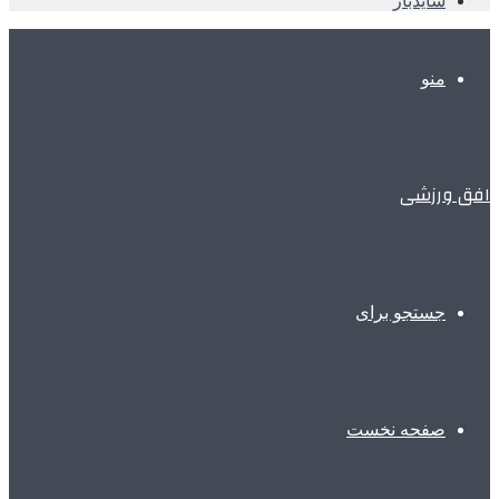
سایدبار
منو
افق ورزشی
جستجو برای
صفحه نخست