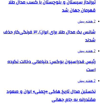
تیرانداز سیستان و بلوچستان با کسب مدال طلا
قهرمان جهان شد
2 هفته پیش
شانس یک مدال طلا برای ایران/ ۳ فرنگی‌کار حذف
شدند
2 هفته پیش
رئیس فدراسیون بوکس: دنیامالی دخالت نکرده
است
2 هفته پیش
نخستین مدال تاریخ هاکی «چمنی» ایران و صعود
مقتدرانه به جام جهانی