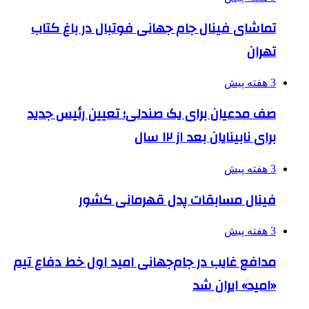
تماشای فینال جام جهانی فوتبال در باغ کتاب
تهران
3 هفته پیش
صف مدعیان برای یک صندلی؛ تعیین رئیس جدید
برای نابینایان بعد از ۱۲ سال
3 هفته پیش
فینال مسابقات پدل قهرمانی کشور
3 هفته پیش
مدافع غایب در جام‌جهانی امید اول خط دفاع تیم
«امید» ایران شد