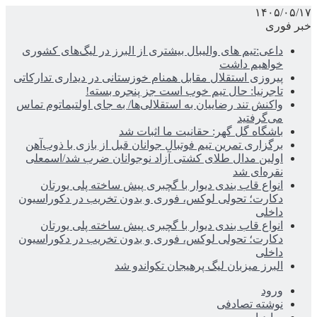
۱۴۰۵/۰۵/۱۷
خبر فوری
داعی:تیم های والیبال بیشتری از البرز در لیگ‌های کشوری
خواهیم داشت
پیروزی استقلال مقابل همنام خوزستانی در دیداری تدارکاتی
تاجرنیا: حال تیم خوب است جز پنجره بسته!
واکنش تند رضاییان به استقلالی‌ها/ به جای اولتیماتوم تماس
می‌گرفتید
باشگاه گل گهر: حقانیت ما اثبات شد
برگزاری تمرین تیم فوتبال جوانان قبل از بازی با ذوب‌آهن
اولین مدال طلای کشتی آزاد نوجوانان ضرب شد/اسمعلی
نقره‌ای شد
انواع قاب بندی دیوار با گچبری پیش ساخته پلی یورتان
دکارت؛ تحولی لوکس، فوری و بدون تخریب در دکوراسیون
داخلی
انواع قاب بندی دیوار با گچبری پیش ساخته پلی یورتان
دکارت؛ تحولی لوکس، فوری و بدون تخریب در دکوراسیون
داخلی
البرز میزبان لیگ پرهیجان تکواندو شد
ورود
نوشته تصادفی