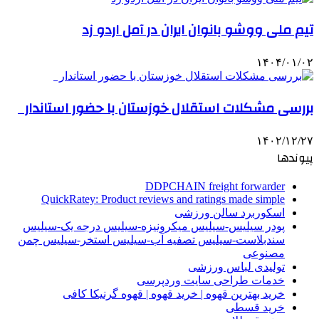
تیم ملی ووشو بانوان ایران در آمل اردو زد
۱۴۰۴/۰۱/۰۲
بررسی مشکلات استقلال خوزستان با حضور استاندار
۱۴۰۲/۱۲/۲۷
پیوندها
DDPCHAIN freight forwarder
QuickRatey: Product reviews and ratings made simple
اسکوربرد سالن ورزشی
پودر سیلیس-سیلیس میکرونیزه-سیلیس درجه یک-سیلیس
سندبلاست-سیلیس تصفیه آب-سیلیس استخر-سیلیس چمن
مصنوعی
تولیدی لباس ورزشی
خدمات طراحی سایت وردپرسی
خرید بهترین قهوه | خرید قهوه | قهوه گرنیکا کافی
خرید قسطی