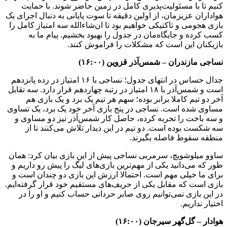
کنیم تا با مسئولیت‌پذیری کامل در زمین حاضر شوند. با حمایت
هواداران عزیزمان، از اولین دقیقه تا سوت پایانی به دنبال اجرای یک
بازی هجومی و تاکتیکی خواهیم بود تا ان‌شاءالله سه امتیاز کامل را
کسب کرده و جایگاه‌مان در جدول را بهبود بخشیم. پیام ما به
بازیکنان این است که مشکلات را فراموش کنند.
نساجی مازندران – شمس‌آذر قزوین (۱۶:۰۰)
جدال حساس در انتهای جدول؛ نساجی با ۱۶ امتیاز در رده پانزدهم
است و شمس‌آذر با ۱۸ امتیاز در رتبه چهاردهم قرار دارد. سه تقابل
آخر دو تیم کاملا برابر بوده؛ سهم هر تیم یک برد و یک بازی هم
مساوی شده است. نساجی در پنج بازی آخر خود یک برد، یک تساوی
و سه باخت را تجربه کرده، حاصل کار شمس‌آذر نیز دو مساوی و
سه شکست بوده است. دو تیم در این دیدار تلاش می‌کنند تا از
منطقه سقوط فاصله بگیرند.
ساوو میلوشویچ، سرمربی نساجی پیش از این بازی بیان کرد: همان
طور که می‌دانید یکی از مهم‌ترین بازی‌های لیگ را پیش رو داریم و
برای ما خیلی مهم است. احتمالا ارزش این بازی دو چندان است و
بازی است که مقابل یکی از حریف‌های مستقیم خود قرار گرفته‌ایم.
در این بازی نمی‌توانیم روی صابر حردانی حساب کنیم و او را در
اختیار نداریم.
هوادار – گل‌گهر سیرجان (۱۶:۰۰)