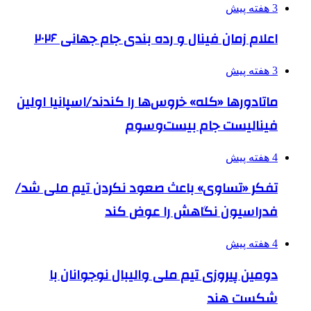
3 هفته پیش
اعلام زمان فینال و رده بندی جام جهانی ۲۰۲۶
3 هفته پیش
ماتادورها «کله» خروس‌ها را کندند/اسپانیا اولین
فینالیست جام بیست‌وسوم
4 هفته پیش
تفکر «تساوی» باعث صعود نکردن تیم ملی شد/
فدراسیون نگاهش را عوض کند
4 هفته پیش
دومین پیروزی تیم ملی والیبال نوجوانان با
شکست هند