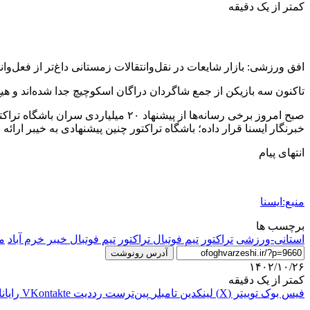
کمتر از یک دقیقه
افق ورزشی: بازار شایعات در نقل‌وانتقالات زمستانی داغ‌تر از فعل‌وانفع
تاکنون سه بازیکن از جمع شاگردان دراگان اسکوچیچ جدا شده‌اند و هی
صبح امروز برخی رسانه‌ها از پیشنهاد
خبرنگار ایسنا قرار داده؛ باشگاه تراکتور چنین پیشنهادی به خیبر ارائه
انتهای پیام
منبع:ایسنا
برچسب ها
استانی-ورزشی
تراکتور
تيم فوتبال تراكتور
تیم فوتبال خیبر خرم آباد
م
آدرس رونوشت
۱۴۰۲/۱۰/۲۶
کمتر از یک دقیقه
فیس بوک
توییتر (X)
لینکدین
‫تامبلر
‫پین‌ترست
‫رددیت
‫VKontakte
رایان