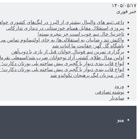
۱۴۰۵/۰۵/۱۷
خبر فوری
داعی:تیم های والیبال بیشتری از البرز در لیگ‌های کشوری خوا
پیروزی استقلال مقابل همنام خوزستانی در دیداری تدارکاتی
تاجرنیا: حال تیم خوب است جز پنجره بسته!
واکنش تند رضاییان به استقلالی‌ها/ به جای اولتیماتوم تماس می‌
باشگاه گل گهر: حقانیت ما اثبات شد
برگزاری تمرین تیم فوتبال جوانان قبل از بازی با ذوب‌آهن
اولین مدال طلای کشتی آزاد نوجوانان ضرب شد/اسمعلی نقره‌
انواع قاب بندی دیوار با گچبری پیش ساخته پلی یورتان دکارت
انواع قاب بندی دیوار با گچبری پیش ساخته پلی یورتان دکارت
البرز میزبان لیگ پرهیجان تکواندو شد
ورود
نوشته تصادفی
سایدبار
منو