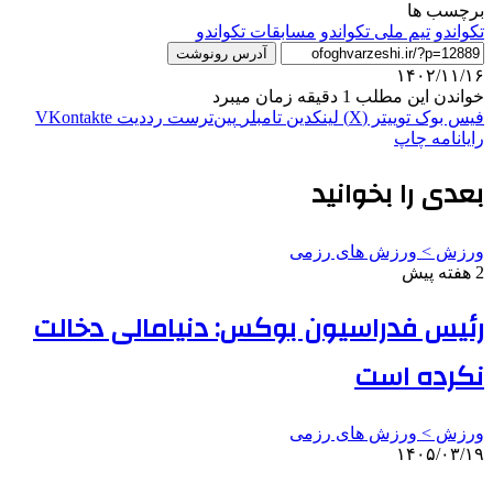
برچسب ها
تکواندو
تیم ملی تکواندو
مسابقات تکواندو
آدرس رونوشت
۱۴۰۲/۱۱/۱۶
خواندن این مطلب 1 دقیقه زمان میبرد
فیس بوک
توییتر (X)
لینکدین
‫تامبلر
‫پین‌ترست
‫رددیت
‫VKontakte
رایانامه
چاپ
بعدی را بخوانید
ورزش > ورزش های رزمی
2 هفته پیش
رئیس فدراسیون بوکس: دنیامالی دخالت
نکرده است
ورزش > ورزش های رزمی
۱۴۰۵/۰۳/۱۹