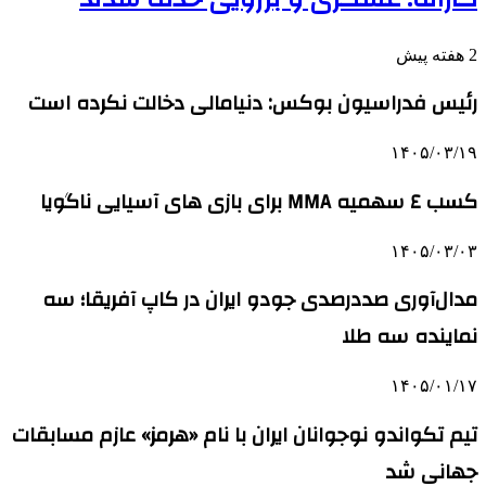
2 هفته پیش
رئیس فدراسیون بوکس: دنیامالی دخالت نکرده است
۱۴۰۵/۰۳/۱۹
کسب ٤ سهمیه MMA برای بازی های آسیایی ناگویا
۱۴۰۵/۰۳/۰۳
مدال‌آوری صددرصدی جودو ایران در کاپ آفریقا؛ سه
نماینده سه طلا
۱۴۰۵/۰۱/۱۷
تیم تکواندو نوجوانان ایران با نام «هرمز» عازم مسابقات
جهانی شد