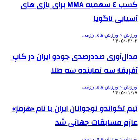
کسب ٤ سهمیه MMA برای بازی های
آسیایی ناگویا
ورزش > ورزش های رزمی
۱۴۰۵/۰۳/۰۳
مدال‌آوری صددرصدی جودو ایران در کاپ
آفریقا؛ سه نماینده سه طلا
ورزش > ورزش های رزمی
۱۴۰۵/۰۱/۱۷
تیم تکواندو نوجوانان ایران با نام «هرمز»
عازم مسابقات جهانی شد
ورزش > ورزش های رزمی