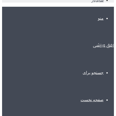
سایدبار
منو
افق ورزشی
جستجو برای
صفحه نخست