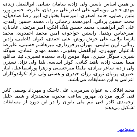
بر همین اساس یاسین ولی زاده، سامان ضیایی، ابوالفضل زندی،
مهدی حاجی موسائی، علی اصغر علی مرادیان، علیرضا حسین پور،
متین رضایی، حامد اصغری، امیرسینا بختیاری، امیر رضا صادقیان،
محمد حسین یزدانی، امیرمحمد رحمانی راد، محمد حسین زاهدی،
علی اکبر ابراهیمی، محمد حسین پلنگ افکن، امیر مرتضی عابدیان،
امیرعباس رهنما، راستین خواجوی، امین محمد احمدوند، محمد
پارسا تیلانی، علی خوش روش، علی احمدی، کیوان کاظمی، رادین
زینالی، آرین سلیمی، مهران برخورداری، میرهاشم حسینی، علیرضا
نادعلیان جویباری، ابوالفضل یعقوبی، محمد مهدی عمادی، سوگند
شیری، سوگل شیری، مهلا مؤمن زاده، سعیده نصیری، تینا مدانلو،
مبینا نعمت زاده، ناهید کیانی، کوثر اساسه، یلدا ولی نژاد، نسترن
ولی زاده، ساغر مرادی، ملیکا میرحسینی و زهرا پوراسماعیل، آیناز
نصیری، پرنیان نوری، رزان حیدری و هستی ولی نژاد تکواندوکاران
اعزامی به این مسابقات می‌باشند.
مجید افلاکی به عنوان سرمربی، علی تاجیک و مهرداد یوسفی کادر
فنی گروه مردان، مهروز ساعی، محبوبه محمدنژاد و شیما خلیل
ارجمندی کادر فنی تیم ملی بانوان را در این دوره از مسابقات
تشکیل می‌دهند.
منبع:مهر