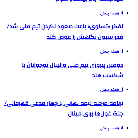
4 هفته پیش
تفکر «تساوی» باعث صعود نکردن تیم ملی شد/
فدراسیون نگاهش را عوض کند
4 هفته پیش
دومین پیروزی تیم ملی والیبال نوجوانان با
شکست هند
4 هفته پیش
برنامه مرحله نیمه نهایی با چهار مدعی قهرمانی/
جنگ غول‌ها برای فینال
4 هفته پیش