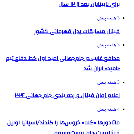
برای نابینایان بعد از ۱۲ سال
3 هفته پیش
فینال مسابقات پدل قهرمانی کشور
3 هفته پیش
مدافع غایب در جام‌جهانی امید اول خط دفاع تیم
«امید» ایران شد
3 هفته پیش
اعلام زمان فینال و رده بندی جام جهانی ۲۰۲۶
4 هفته پیش
ماتادورها «کله» خروس‌ها را کندند/اسپانیا اولین
فینالیست جام بیست‌وسوم