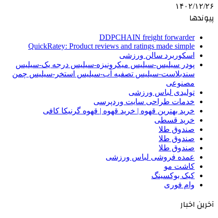
۱۴۰۲/۱۲/۲۶
پیوندها
DDPCHAIN freight forwarder
QuickRatey: Product reviews and ratings made simple
اسکوربرد سالن ورزشی
پودر سیلیس-سیلیس میکرونیزه-سیلیس درجه یک-سیلیس
سندبلاست-سیلیس تصفیه آب-سیلیس استخر-سیلیس چمن
مصنوعی
تولیدی لباس ورزشی
خدمات طراحی سایت وردپرسی
خرید بهترین قهوه | خرید قهوه | قهوه گرنیکا کافی
خرید قسطی
صندوق طلا
صندوق طلا
صندوق طلا
عمده فروشی لباس ورزشی
کاشت مو
کیک بوکسینگ
وام فوری
آخرین اخبار