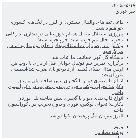
۱۴۰۵/۰۵/۱۷
خبر فوری
داعی:تیم های والیبال بیشتری از البرز در لیگ‌های کشوری
خواهیم داشت
پیروزی استقلال مقابل همنام خوزستانی در دیداری تدارکاتی
تاجرنیا: حال تیم خوب است جز پنجره بسته!
واکنش تند رضاییان به استقلالی‌ها/ به جای اولتیماتوم تماس
می‌گرفتید
باشگاه گل گهر: حقانیت ما اثبات شد
برگزاری تمرین تیم فوتبال جوانان قبل از بازی با ذوب‌آهن
اولین مدال طلای کشتی آزاد نوجوانان ضرب شد/اسمعلی
نقره‌ای شد
انواع قاب بندی دیوار با گچبری پیش ساخته پلی یورتان
دکارت؛ تحولی لوکس، فوری و بدون تخریب در دکوراسیون
داخلی
انواع قاب بندی دیوار با گچبری پیش ساخته پلی یورتان
دکارت؛ تحولی لوکس، فوری و بدون تخریب در دکوراسیون
داخلی
البرز میزبان لیگ پرهیجان تکواندو شد
ورود
نوشته تصادفی