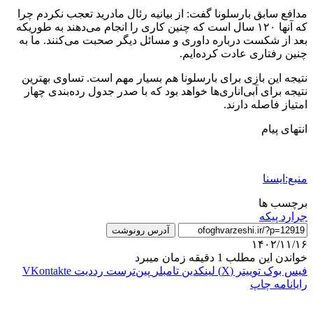
مدافع سابق بارسلونا گفت: از بیانیه رئال مادرید تعجب نکردم چرا
که آنها ۱۲۰ سال است که چنین کاری را انجام می‌دهند به طوریکه
بعد از شکست درباره داوری و مسائل دیگر صحبت می‌کنند. ما به
چنین رفتاری عادت کرده‌ایم.
نتیجه این بازی برای بارسلونا هم بسیار مهم است. تساوی بهترین
نتیجه برای آبی‌اناری‌ها خواهد بود که با صدر جدول رده‌بندی چهار
امتیاز فاصله دارند.
انتهای پیام
منبع:ایسنا
برچسب ها
جرارد پیکه
آدرس رونوشت
۱۴۰۲/۱۱/۱۶
خواندن این مطلب 1 دقیقه زمان میبرد
فیس بوک
توییتر (X)
لینکدین
‫تامبلر
‫پین‌ترست
‫رددیت
‫VKontakte
رایانامه
چاپ