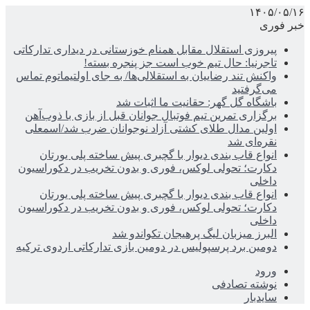
۱۴۰۵/۰۵/۱۶
خبر فوری
پیروزی استقلال مقابل همنام خوزستانی در دیداری تدارکاتی
تاجرنیا: حال تیم خوب است جز پنجره بسته!
واکنش تند رضاییان به استقلالی‌ها/ به جای اولتیماتوم تماس
می‌گرفتید
باشگاه گل گهر: حقانیت ما اثبات شد
برگزاری تمرین تیم فوتبال جوانان قبل از بازی با ذوب‌آهن
اولین مدال طلای کشتی آزاد نوجوانان ضرب شد/اسمعلی
نقره‌ای شد
انواع قاب بندی دیوار با گچبری پیش ساخته پلی یورتان
دکارت؛ تحولی لوکس، فوری و بدون تخریب در دکوراسیون
داخلی
انواع قاب بندی دیوار با گچبری پیش ساخته پلی یورتان
دکارت؛ تحولی لوکس، فوری و بدون تخریب در دکوراسیون
داخلی
البرز میزبان لیگ پرهیجان تکواندو شد
دومین برد پرسپولیس در دومین بازی تدارکاتی اردوی ترکیه
ورود
نوشته تصادفی
سایدبار