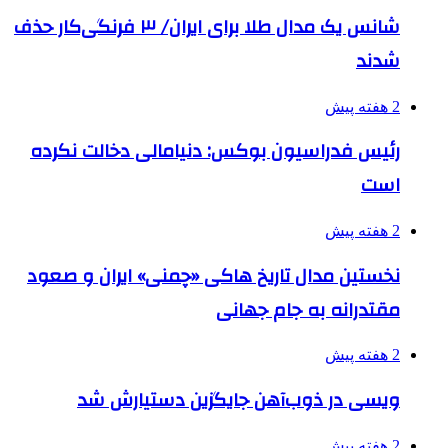
شانس یک مدال طلا برای ایران/ ۳ فرنگی‌کار حذف
شدند
2 هفته پیش
رئیس فدراسیون بوکس: دنیامالی دخالت نکرده
است
2 هفته پیش
نخستین مدال تاریخ هاکی «چمنی» ایران و صعود
مقتدرانه به جام جهانی
2 هفته پیش
ویسی در ذوب‌آهن جایگزین دستیارش شد
2 هفته پیش