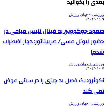
بعدی را بخوانید
ورزشی > جهان ورزش
۱۴۰۴/۰۱/۰۹
صعود جوکوویچ به فینال تنیس میامی در
حضور لیونل مسی/ صربیناتور: دچار اضطراب
شدم!
ورزشی > جهان ورزش
۱۴۰۴/۰۱/۰۷
آگوئرو: یک فصل بد چیزی را در سیتی عوض
نمی کند
ورزشی > جهان ورزش