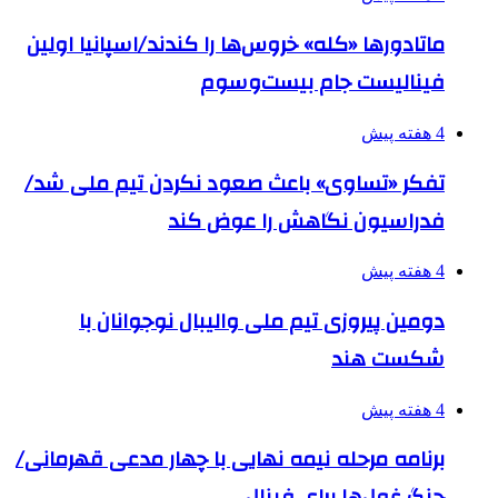
ماتادورها «کله» خروس‌ها را کندند/اسپانیا اولین
فینالیست جام بیست‌وسوم
4 هفته پیش
تفکر «تساوی» باعث صعود نکردن تیم ملی شد/
فدراسیون نگاهش را عوض کند
4 هفته پیش
دومین پیروزی تیم ملی والیبال نوجوانان با
شکست هند
4 هفته پیش
برنامه مرحله نیمه نهایی با چهار مدعی قهرمانی/
جنگ غول‌ها برای فینال