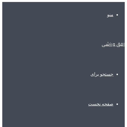
منو
افق ورزشی
جستجو برای
صفحه نخست