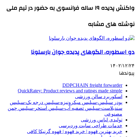
واکنش پدیده ۱۹ ساله فرانسوی به حضور در تیم ملی
نوشته های مشابه
دو اسطوره، الگوهای پدیده جوان بارسلونا
۱۴۰۲/۱۲/۲۴
پیوندها
DDPCHAIN freight forwarder
QuickRatey: Product reviews and ratings made simple
اسکوربرد سالن ورزشی
پودر سیلیس-سیلیس میکرونیزه-سیلیس درجه یک-سیلیس
سندبلاست-سیلیس تصفیه آب-سیلیس استخر-سیلیس چمن
مصنوعی
تولیدی لباس ورزشی
خدمات طراحی سایت وردپرسی
خرید بهترین قهوه | خرید قهوه | قهوه گرنیکا کافی