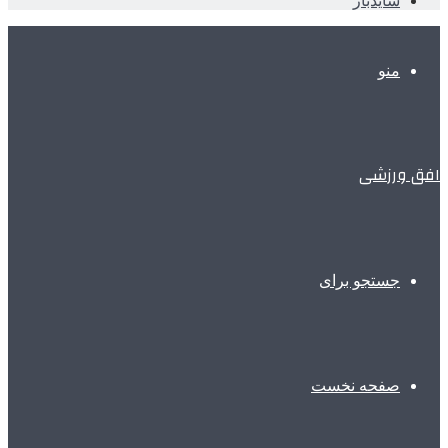
سایدبار
منو
افق ورزشی
جستجو برای
صفحه نخست