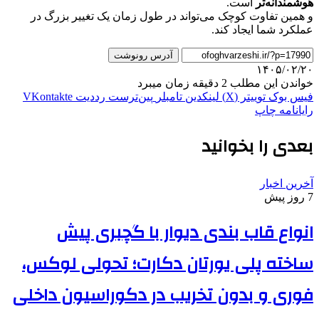
هوشمندانه‌تر
است.
و همین تفاوت کوچک می‌تواند در طول زمان یک تغییر بزرگ در
عملکرد شما ایجاد کند.
آدرس رونوشت
۱۴۰۵/۰۲/۲۰
خواندن این مطلب 2 دقیقه زمان میبرد
فیس بوک
توییتر (X)
لینکدین
‫تامبلر
‫پین‌ترست
‫رددیت
‫VKontakte
رایانامه
چاپ
بعدی را بخوانید
آخرین اخبار
7 روز پیش
انواع قاب بندی دیوار با گچبری پیش
ساخته پلی یورتان دکارت؛ تحولی لوکس،
فوری و بدون تخریب در دکوراسیون داخلی