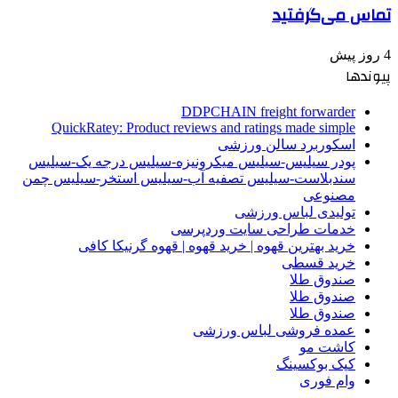
تماس می‌گرفتید
4 روز پیش
پیوندها
DDPCHAIN freight forwarder
QuickRatey: Product reviews and ratings made simple
اسکوربرد سالن ورزشی
پودر سیلیس-سیلیس میکرونیزه-سیلیس درجه یک-سیلیس
سندبلاست-سیلیس تصفیه آب-سیلیس استخر-سیلیس چمن
مصنوعی
تولیدی لباس ورزشی
خدمات طراحی سایت وردپرسی
خرید بهترین قهوه | خرید قهوه | قهوه گرنیکا کافی
خرید قسطی
صندوق طلا
صندوق طلا
صندوق طلا
عمده فروشی لباس ورزشی
کاشت مو
کیک بوکسینگ
وام فوری