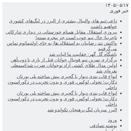
۱۴۰۵/۰۵/۱۷
خبر فوری
داعی:تیم های والیبال بیشتری از البرز در لیگ‌های کشوری
خواهیم داشت
پیروزی استقلال مقابل همنام خوزستانی در دیداری تدارکاتی
تاجرنیا: حال تیم خوب است جز پنجره بسته!
واکنش تند رضاییان به استقلالی‌ها/ به جای اولتیماتوم تماس
می‌گرفتید
باشگاه گل گهر: حقانیت ما اثبات شد
برگزاری تمرین تیم فوتبال جوانان قبل از بازی با ذوب‌آهن
اولین مدال طلای کشتی آزاد نوجوانان ضرب شد/اسمعلی
نقره‌ای شد
انواع قاب بندی دیوار با گچبری پیش ساخته پلی یورتان
دکارت؛ تحولی لوکس، فوری و بدون تخریب در دکوراسیون
داخلی
انواع قاب بندی دیوار با گچبری پیش ساخته پلی یورتان
دکارت؛ تحولی لوکس، فوری و بدون تخریب در دکوراسیون
داخلی
البرز میزبان لیگ پرهیجان تکواندو شد
ورود
نوشته تصادفی