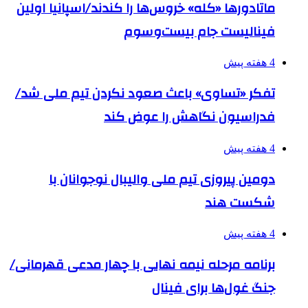
ماتادورها «کله» خروس‌ها را کندند/اسپانیا اولین
فینالیست جام بیست‌وسوم
4 هفته پیش
تفکر «تساوی» باعث صعود نکردن تیم ملی شد/
فدراسیون نگاهش را عوض کند
4 هفته پیش
دومین پیروزی تیم ملی والیبال نوجوانان با
شکست هند
4 هفته پیش
برنامه مرحله نیمه نهایی با چهار مدعی قهرمانی/
جنگ غول‌ها برای فینال