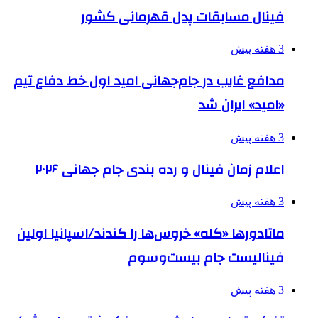
فینال مسابقات پدل قهرمانی کشور
3 هفته پیش
مدافع غایب در جام‌جهانی امید اول خط دفاع تیم
«امید» ایران شد
3 هفته پیش
اعلام زمان فینال و رده بندی جام جهانی ۲۰۲۶
3 هفته پیش
ماتادورها «کله» خروس‌ها را کندند/اسپانیا اولین
فینالیست جام بیست‌وسوم
3 هفته پیش