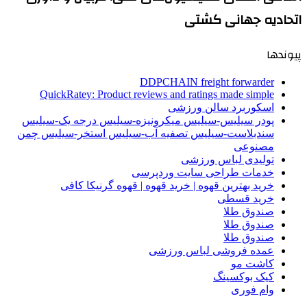
اتحادیه جهانی کشتی
پیوندها
DDPCHAIN freight forwarder
QuickRatey: Product reviews and ratings made simple
اسکوربرد سالن ورزشی
پودر سیلیس-سیلیس میکرونیزه-سیلیس درجه یک-سیلیس
سندبلاست-سیلیس تصفیه آب-سیلیس استخر-سیلیس چمن
مصنوعی
تولیدی لباس ورزشی
خدمات طراحی سایت وردپرسی
خرید بهترین قهوه | خرید قهوه | قهوه گرنیکا کافی
خرید قسطی
صندوق طلا
صندوق طلا
صندوق طلا
عمده فروشی لباس ورزشی
کاشت مو
کیک بوکسینگ
وام فوری