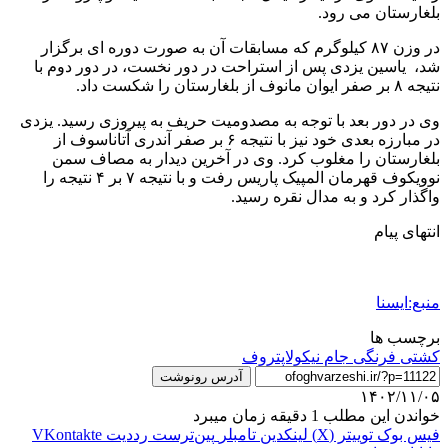
بلغارستان می رود.
در وزن ۸۷ کیلوگرم که مسابقات آن به صورت دوره ای برگزار
شد، یاسین یزدی پس از استراحت در دور نخست، در دور دوم با
نتیجه ۸ بر صفر ایوان مانوف از بلغارستان را شکست داد.
وی در دور بعد با توجه به مصدومیت حریف به پیروزی رسید. یزدی
در مبارزه بعدی خود نیز با نتیجه ۶ بر صفر آندری آتاناسوف از
بلغارستان را مغلوب کرد. وی در آخرین دیدار به مصاف سمن
نوویکوف قهرمان المپیک پاریس رفت و با نتیجه ۷ بر ۴ نتیجه را
واگذار کرد و به مدال نقره رسید.
انتهای پیام
منبع:ایسنا
برچسب ها
کشتی فرنگی جام نیکولاپتروف
آدرس رونوشت
۱۴۰۲/۱۱/۰۵
خواندن این مطلب 1 دقیقه زمان میبرد
فیس بوک
توییتر (X)
لینکدین
‫تامبلر
‫پین‌ترست
‫رددیت
‫VKontakte