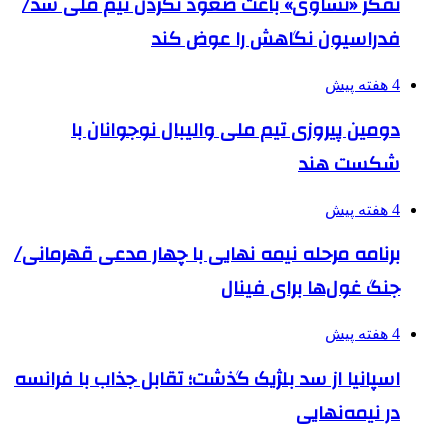
تفکر «تساوی» باعث صعود نکردن تیم ملی شد/
فدراسیون نگاهش را عوض کند
4 هفته پیش
دومین پیروزی تیم ملی والیبال نوجوانان با
شکست هند
4 هفته پیش
برنامه مرحله نیمه نهایی با چهار مدعی قهرمانی/
جنگ غول‌ها برای فینال
4 هفته پیش
اسپانیا از سد بلژیک گذشت؛ تقابل جذاب با فرانسه
در نیمه‌نهایی