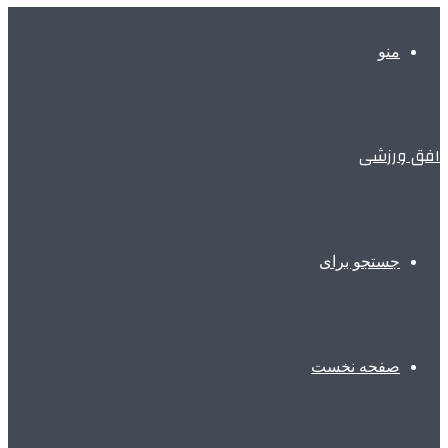
منو
افق ورزشی
جستجو برای
صفحه نخست