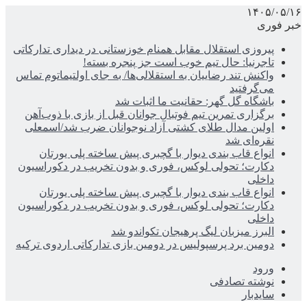
۱۴۰۵/۰۵/۱۶
خبر فوری
پیروزی استقلال مقابل همنام خوزستانی در دیداری تدارکاتی
تاجرنیا: حال تیم خوب است جز پنجره بسته!
واکنش تند رضاییان به استقلالی‌ها/ به جای اولتیماتوم تماس
می‌گرفتید
باشگاه گل گهر: حقانیت ما اثبات شد
برگزاری تمرین تیم فوتبال جوانان قبل از بازی با ذوب‌آهن
اولین مدال طلای کشتی آزاد نوجوانان ضرب شد/اسمعلی
نقره‌ای شد
انواع قاب بندی دیوار با گچبری پیش ساخته پلی یورتان
دکارت؛ تحولی لوکس، فوری و بدون تخریب در دکوراسیون
داخلی
انواع قاب بندی دیوار با گچبری پیش ساخته پلی یورتان
دکارت؛ تحولی لوکس، فوری و بدون تخریب در دکوراسیون
داخلی
البرز میزبان لیگ پرهیجان تکواندو شد
دومین برد پرسپولیس در دومین بازی تدارکاتی اردوی ترکیه
ورود
نوشته تصادفی
سایدبار