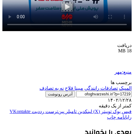
دریافت
18 MB
منبع:مهر
برچسب ها
المپیک
تصادفات رانندگی
مبینا فلاح
نه به تصادف
آدرس رونوشت
۱۴۰۲/۱۲/۲۸
کمتر از یک دقیقه
فیس بوک
توییتر (X)
لینکدین
‫تامبلر
‫پین‌ترست
‫رددیت
‫VKontakte
رایانامه
چاپ
بعدی را بخوانید