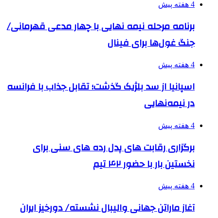
4 هفته پیش
برنامه مرحله نیمه نهایی با چهار مدعی قهرمانی/
جنگ غول‌ها برای فینال
4 هفته پیش
اسپانیا از سد بلژیک گذشت؛ تقابل جذاب با فرانسه
در نیمه‌نهایی
4 هفته پیش
برگزاری رقابت های پدل رده های سنی برای
نخستین بار با حضور ۴۲ تیم
4 هفته پیش
آغاز ماراتن جهانی والیبال نشسته/ دورخیز ایران