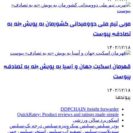
مربی تیم ملی دوومیدانی کشورمان به پویش «نه به
تصادف» پیوست
۱۴۰۲/۱۲/۱۸
قهرمان اسکیت جهان و آسیا به پویش «نه به تصادف»
پیوست
۱۴۰۲/۱۲/۱۸
پیوندها
DDPCHAIN freight forwarder
QuickRatey: Product reviews and ratings made simple
اسکوربرد سالن ورزشی
پودر سیلیس-سیلیس میکرونیزه-سیلیس درجه یک-سیلیس
سندبلاست-سیلیس تصفیه آب-سیلیس استخر-سیلیس چمن