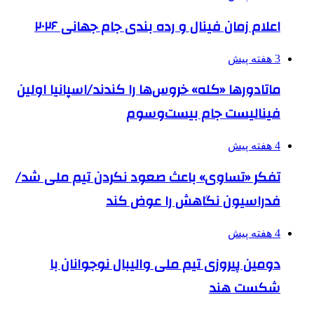
اعلام زمان فینال و رده بندی جام جهانی ۲۰۲۶
3 هفته پیش
ماتادورها «کله» خروس‌ها را کندند/اسپانیا اولین
فینالیست جام بیست‌وسوم
4 هفته پیش
تفکر «تساوی» باعث صعود نکردن تیم ملی شد/
فدراسیون نگاهش را عوض کند
4 هفته پیش
دومین پیروزی تیم ملی والیبال نوجوانان با
شکست هند