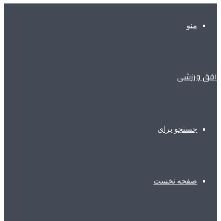
منو
افق ورزشی
جستجو برای
صفحه نخست