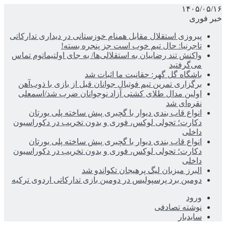
۱۴۰۵/۰۵/۱۶
خبر فوری
پیروزی استقلال مقابل همنام خوزستانی در دیداری تدارکاتی
تاجرنیا: حال تیم خوب است جز پنجره بسته!
واکنش تند رضاییان به استقلالی‌ها/ به جای اولتیماتوم تماس
می‌گرفتید
باشگاه گل گهر: حقانیت ما اثبات شد
برگزاری تمرین تیم فوتبال جوانان قبل از بازی با ذوب‌آهن
اولین مدال طلای کشتی آزاد نوجوانان ضرب شد/اسمعلی
نقره‌ای شد
انواع قاب بندی دیوار با گچبری پیش ساخته پلی یورتان
دکارت؛ تحولی لوکس، فوری و بدون تخریب در دکوراسیون
داخلی
انواع قاب بندی دیوار با گچبری پیش ساخته پلی یورتان
دکارت؛ تحولی لوکس، فوری و بدون تخریب در دکوراسیون
داخلی
البرز میزبان لیگ پرهیجان تکواندو شد
دومین برد پرسپولیس در دومین بازی تدارکاتی اردوی ترکیه
ورود
نوشته تصادفی
سایدبار