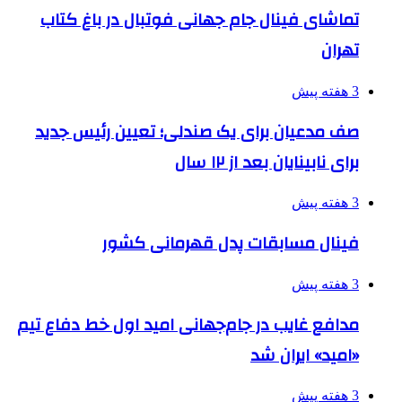
تماشای فینال جام جهانی فوتبال در باغ کتاب
تهران
3 هفته پیش
صف مدعیان برای یک صندلی؛ تعیین رئیس جدید
برای نابینایان بعد از ۱۲ سال
3 هفته پیش
فینال مسابقات پدل قهرمانی کشور
3 هفته پیش
مدافع غایب در جام‌جهانی امید اول خط دفاع تیم
«امید» ایران شد
3 هفته پیش