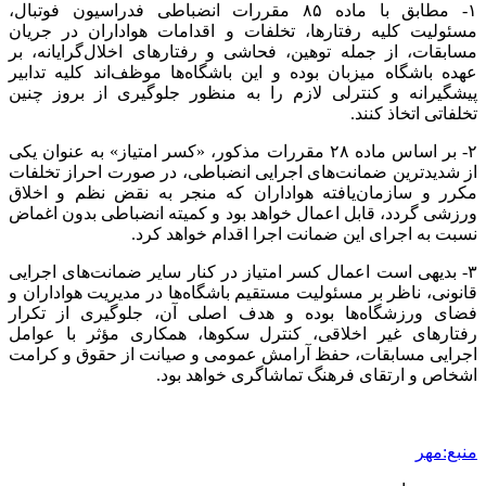
۱- مطابق با ماده ۸۵ مقررات انضباطی فدراسیون فوتبال،
مسئولیت کلیه رفتارها، تخلفات و اقدامات هواداران در جریان
مسابقات، از جمله توهین، فحاشی و رفتارهای اخلال‌گرایانه، بر
عهده باشگاه میزبان بوده و این باشگاه‌ها موظف‌اند کلیه تدابیر
پیشگیرانه و کنترلی لازم را به منظور جلوگیری از بروز چنین
تخلفاتی اتخاذ کنند.
۲- بر اساس ماده ۲۸ مقررات مذکور، «کسر امتیاز» به عنوان یکی
از شدیدترین ضمانت‌های اجرایی انضباطی، در صورت احراز تخلفات
مکرر و سازمان‌یافته هواداران که منجر به نقض نظم و اخلاق
ورزشی گردد، قابل اعمال خواهد بود و کمیته انضباطی بدون اغماض
نسبت به اجرای این ضمانت اجرا اقدام خواهد کرد.
۳- بدیهی است اعمال کسر امتیاز در کنار سایر ضمانت‌های اجرایی
قانونی، ناظر بر مسئولیت مستقیم باشگاه‌ها در مدیریت هواداران و
فضای ورزشگاه‌ها بوده و هدف اصلی آن، جلوگیری از تکرار
رفتارهای غیر اخلاقی، کنترل سکوها، همکاری مؤثر با عوامل
اجرایی مسابقات، حفظ آرامش عمومی و صیانت از حقوق و کرامت
اشخاص و ارتقای فرهنگ تماشاگری خواهد بود.
منبع:مهر