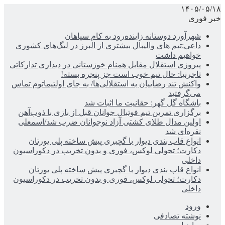
۱۴۰۵/۰۵/۱۸
خبر فوری
شهرآورد دوستانه زاینده‌رود به کام سپاهان
داعی:تیم های والیبال بیشتری از البرز در لیگ‌های کشوری
خواهیم داشت
پیروزی استقلال مقابل همنام خوزستانی در دیداری تدارکاتی
تاجرنیا: حال تیم خوب است جز پنجره بسته!
واکنش تند رضاییان به استقلالی‌ها/ به جای اولتیماتوم تماس
می‌گرفتید
باشگاه گل گهر: حقانیت ما اثبات شد
برگزاری تمرین تیم فوتبال جوانان قبل از بازی با ذوب‌آهن
اولین مدال طلای کشتی آزاد نوجوانان ضرب شد/اسمعلی
نقره‌ای شد
انواع قاب بندی دیوار با گچبری پیش ساخته پلی یورتان
دکارت؛ تحولی لوکس، فوری و بدون تخریب در دکوراسیون
داخلی
انواع قاب بندی دیوار با گچبری پیش ساخته پلی یورتان
دکارت؛ تحولی لوکس، فوری و بدون تخریب در دکوراسیون
داخلی
ورود
نوشته تصادفی