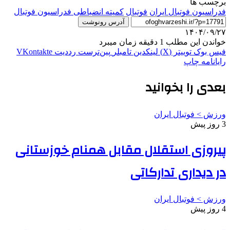
برچسب ها
فدراسیون فوتبال ایران
فوتبال
کمیته انضباطی فدراسیون فوتبال
آدرس رونوشت
۱۴۰۴/۰۹/۲۷
خواندن این مطلب 1 دقیقه زمان میبرد
فیس بوک
توییتر (X)
لینکدین
‫تامبلر
‫پین‌ترست
‫رددیت
‫VKontakte
رایانامه
چاپ
بعدی را بخوانید
ورزش > فوتبال ایران
3 روز پیش
پیروزی استقلال مقابل همنام خوزستانی
در دیداری تدارکاتی
ورزش > فوتبال ایران
4 روز پیش