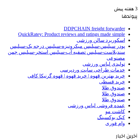
3 هفته پیش
پیوندها
DDPCHAIN freight forwarder
QuickRatey: Product reviews and ratings made simple
اسکوربرد سالن ورزشی
پودر سیلیس-سیلیس میکرونیزه-سیلیس درجه یک-سیلیس
سندبلاست-سیلیس تصفیه آب-سیلیس استخر-سیلیس چمن
مصنوعی
تولیدی لباس ورزشی
خدمات طراحی سایت وردپرسی
خرید بهترین قهوه | خرید قهوه | قهوه گرنیکا کافی
خرید قسطی
صندوق طلا
صندوق طلا
صندوق طلا
عمده فروشی لباس ورزشی
کاشت مو
کیک بوکسینگ
وام فوری
آخرین اخبار