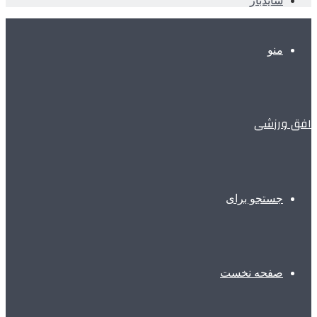
سایدبار
منو
افق ورزشی
جستجو برای
صفحه نخست