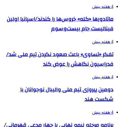
4 هفته پیش
ماتادورها «کله» خروس‌ها را کندند/اسپانیا اولین
فینالیست جام بیست‌وسوم
4 هفته پیش
تفکر «تساوی» باعث صعود نکردن تیم ملی شد/
فدراسیون نگاهش را عوض کند
4 هفته پیش
دومین پیروزی تیم ملی والیبال نوجوانان با
شکست هند
4 هفته پیش
برنامه مرحله نیمه نهایی با چهار مدعی قهرمانی/