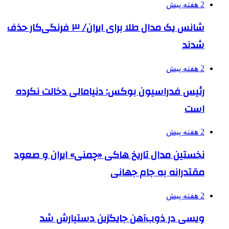
2 هفته پیش
شانس یک مدال طلا برای ایران/ ۳ فرنگی‌کار حذف
شدند
2 هفته پیش
رئیس فدراسیون بوکس: دنیامالی دخالت نکرده
است
2 هفته پیش
نخستین مدال تاریخ هاکی «چمنی» ایران و صعود
مقتدرانه به جام جهانی
2 هفته پیش
ویسی در ذوب‌آهن جایگزین دستیارش شد