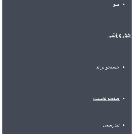
منو
افق ورزشی
جستجو برای
صفحه نخست
تندرستی