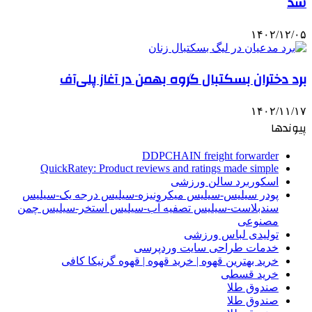
شد
۱۴۰۲/۱۲/۰۵
برد دختران بسکتبال گروه بهمن در آغاز پلی‌آف
۱۴۰۲/۱۱/۱۷
پیوندها
DDPCHAIN freight forwarder
QuickRatey: Product reviews and ratings made simple
اسکوربرد سالن ورزشی
پودر سیلیس-سیلیس میکرونیزه-سیلیس درجه یک-سیلیس
سندبلاست-سیلیس تصفیه آب-سیلیس استخر-سیلیس چمن
مصنوعی
تولیدی لباس ورزشی
خدمات طراحی سایت وردپرسی
خرید بهترین قهوه | خرید قهوه | قهوه گرنیکا کافی
خرید قسطی
صندوق طلا
صندوق طلا