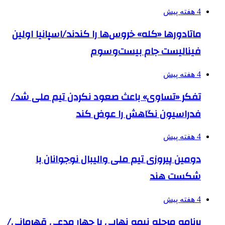
4 هفته پیش
ماتادورها «کله» خروس‌ها را کندند/اسپانیا اولین
فینالیست جام بیست‌وسوم
4 هفته پیش
تفکر «تساوی» باعث صعود نکردن تیم ملی شد/
فدراسیون نگاهش را عوض کند
4 هفته پیش
دومین پیروزی تیم ملی والیبال نوجوانان با
شکست هند
4 هفته پیش
برنامه مرحله نیمه نهایی با چهار مدعی قهرمانی/