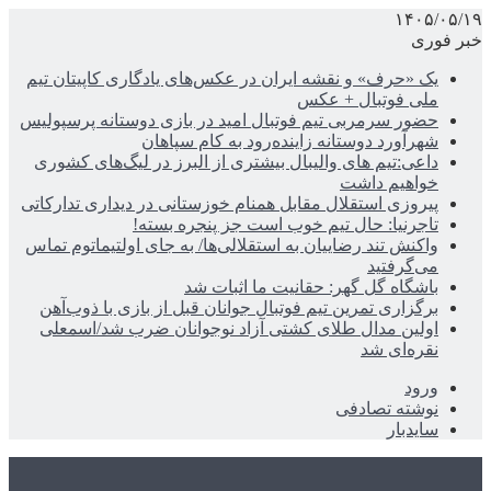
۱۴۰۵/۰۵/۱۹
خبر فوری
یک «حرف» و نقشه ایران در عکس‌های یادگاری کاپیتان تیم
ملی فوتبال + عکس
حضور سرمربی تیم فوتبال امید در بازی دوستانه پرسپولیس
شهرآورد دوستانه زاینده‌رود به کام سپاهان
داعی:تیم های والیبال بیشتری از البرز در لیگ‌های کشوری
خواهیم داشت
پیروزی استقلال مقابل همنام خوزستانی در دیداری تدارکاتی
تاجرنیا: حال تیم خوب است جز پنجره بسته!
واکنش تند رضاییان به استقلالی‌ها/ به جای اولتیماتوم تماس
می‌گرفتید
باشگاه گل گهر: حقانیت ما اثبات شد
برگزاری تمرین تیم فوتبال جوانان قبل از بازی با ذوب‌آهن
اولین مدال طلای کشتی آزاد نوجوانان ضرب شد/اسمعلی
نقره‌ای شد
ورود
نوشته تصادفی
سایدبار