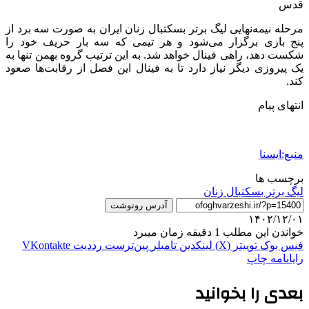
قدس
مرحله نیمه‌نهایی لیگ برتر بسکتبال زنان ایران به صورت سه برد از
پنج بازی برگزار می‌شود و هر تیمی که سه بار حریف خود را
شکست دهد، راهی فینال خواهد شد. به این ترتیب گروه بهمن تنها به
یک پیروزی دیگر نیاز دارد تا به فینال این فصل از رقابت‌ها صعود
کند.
انتهای پیام
منبع:ایسنا
برچسب ها
لیگ برتر بسکتبال زنان
آدرس رونوشت
۱۴۰۲/۱۲/۰۱
خواندن این مطلب 1 دقیقه زمان میبرد
فیس بوک
توییتر (X)
لینکدین
‫تامبلر
‫پین‌ترست
‫رددیت
‫VKontakte
رایانامه
چاپ
بعدی را بخوانید