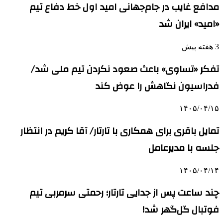
مدافع غایب در جام‌جهانی امید اول خط دفاع تیم
«امید» ایران شد
3 هفته پیش
تفکر «تساوی» باعث صعود نکردن تیم ملی شد/
فدراسیون نگاهش را عوض کند
۱۴۰۵/۰۴/۱۵
تمایل باقری برای همکاری با تارتار/ آقا کریم در انتظار
جلسه با مدیرعامل
۱۴۰۵/۰۴/۱۴
چند ساعت پس از جدایی تارتار؛ رحمتی سرمربی تیم
فوتبال گل‌گهر شد!