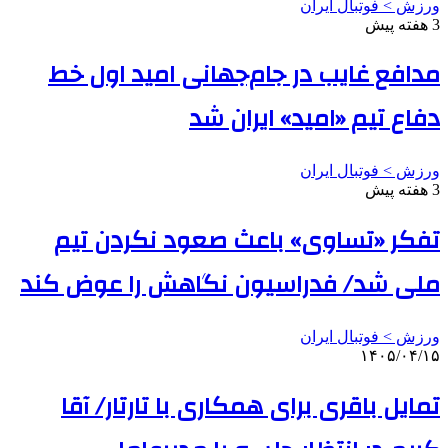
ورزش > فوتبال ایران
3 هفته پیش
مدافع غایب در جام‌جهانی امید اول خط
دفاع تیم «امید» ایران شد
ورزش > فوتبال ایران
3 هفته پیش
تفکر «تساوی» باعث صعود نکردن تیم
ملی شد/ فدراسیون نگاهش را عوض کند
ورزش > فوتبال ایران
۱۴۰۵/۰۴/۱۵
تمایل باقری برای همکاری با تارتار/ آقا