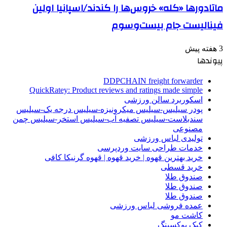
ماتادورها «کله» خروس‌ها را کندند/اسپانیا اولین
فینالیست جام بیست‌وسوم
3 هفته پیش
پیوندها
DDPCHAIN freight forwarder
QuickRatey: Product reviews and ratings made simple
اسکوربرد سالن ورزشی
پودر سیلیس-سیلیس میکرونیزه-سیلیس درجه یک-سیلیس
سندبلاست-سیلیس تصفیه آب-سیلیس استخر-سیلیس چمن
مصنوعی
تولیدی لباس ورزشی
خدمات طراحی سایت وردپرسی
خرید بهترین قهوه | خرید قهوه | قهوه گرنیکا کافی
خرید قسطی
صندوق طلا
صندوق طلا
صندوق طلا
عمده فروشی لباس ورزشی
کاشت مو
کیک بوکسینگ