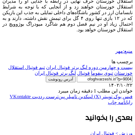
استقلال خوزستان حرف نهایی در رابطه با جدایی او را مدیران
استقلال خوزستان خواهند زد و از آنجایی که با توجه به شرایط
نابسامان ارز در کشور باشگاه‌های داخلی تمایلی به جذب این بازیکن
که در ۱۲ بازی تنها روی ۴ گل برای تیمش نقش داشته، دارند و به
احتمال زیاد او در نیم فصل دوم هم شاگرد میودراگ بوژوویچ در
استقلال خوزستان خواهد بود.
منبع:مهر
برچسب ها
بیست و چهارمین دوره لیگ برتر فوتبال ایران
تیم فوتبال استقلال
خوزستان
تیوی بیفوما
فوتبال
لیگ برتر فوتبال ایران
آدرس رونوشت
۱۴۰۲/۱۰/۲۲
خواندن این مطلب 1 دقیقه زمان میبرد
فیس بوک
توییتر (X)
لینکدین
‫تامبلر
‫پین‌ترست
‫رددیت
‫VKontakte
رایانامه
چاپ
بعدی را بخوانید
ورزش > فوتبال ایران