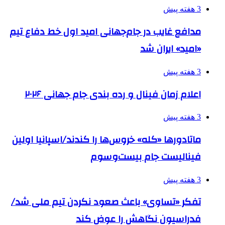
3 هفته پیش
مدافع غایب در جام‌جهانی امید اول خط دفاع تیم
«امید» ایران شد
3 هفته پیش
اعلام زمان فینال و رده بندی جام جهانی ۲۰۲۶
3 هفته پیش
ماتادورها «کله» خروس‌ها را کندند/اسپانیا اولین
فینالیست جام بیست‌وسوم
3 هفته پیش
تفکر «تساوی» باعث صعود نکردن تیم ملی شد/
فدراسیون نگاهش را عوض کند