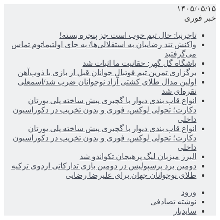
۱۴۰۵/۰۵/۱۵
خبر فوری
تاجرنیا: حال تیم خوب است جز پنجره بسته!
واکنش تند رضاییان به استقلالی‌ها/ به جای اولتیماتوم تماس
می‌گرفتید
باشگاه گل گهر: حقانیت ما اثبات شد
برگزاری تمرین تیم فوتبال جوانان قبل از بازی با ذوب‌آهن
اولین مدال طلای کشتی آزاد نوجوانان ضرب شد/اسمعلی
نقره‌ای شد
انواع قاب بندی دیوار با گچبری پیش ساخته پلی یورتان
دکارت؛ تحولی لوکس، فوری و بدون تخریب در دکوراسیون
داخلی
انواع قاب بندی دیوار با گچبری پیش ساخته پلی یورتان
دکارت؛ تحولی لوکس، فوری و بدون تخریب در دکوراسیون
داخلی
البرز میزبان لیگ پرهیجان تکواندو شد
دومین برد پرسپولیس در دومین بازی تدارکاتی اردوی ترکیه
طلای نوجوانان جهان برای علیرضا رضایی
ورود
نوشته تصادفی
سایدبار