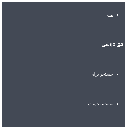
منو
افق ورزشی
جستجو برای
صفحه نخست