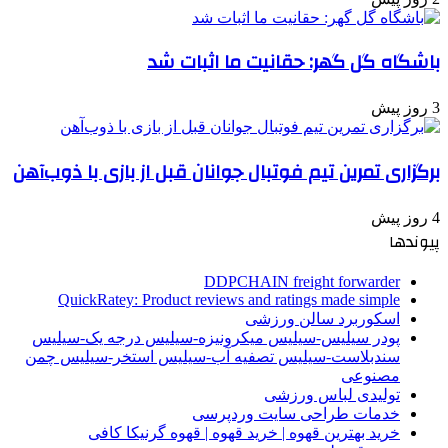
باشگاه گل گهر: حقانیت ما اثبات شد
3 روز پیش
برگزاری تمرین تیم فوتبال جوانان قبل از بازی با ذوب‌آهن
4 روز پیش
پیوندها
DDPCHAIN freight forwarder
QuickRatey: Product reviews and ratings made simple
اسکوربرد سالن ورزشی
پودر سیلیس-سیلیس میکرونیزه-سیلیس درجه یک-سیلیس
سندبلاست-سیلیس تصفیه آب-سیلیس استخر-سیلیس چمن
مصنوعی
تولیدی لباس ورزشی
خدمات طراحی سایت وردپرسی
خرید بهترین قهوه | خرید قهوه | قهوه گرنیکا کافی