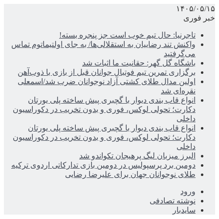
۱۴۰۵/۰۵/۱۵
خبر فوری
تاجرنیا: حال تیم خوب است جز پنجره بسته!
واکنش تند رضاییان به استقلالی‌ها/ به جای اولتیماتوم تماس
می‌گرفتید
باشگاه گل گهر: حقانیت ما اثبات شد
برگزاری تمرین تیم فوتبال جوانان قبل از بازی با ذوب‌آهن
اولین مدال طلای کشتی آزاد نوجوانان ضرب شد/اسمعلی
نقره‌ای شد
انواع قاب بندی دیوار با گچبری پیش ساخته پلی یورتان
دکارت؛ تحولی لوکس، فوری و بدون تخریب در دکوراسیون
داخلی
انواع قاب بندی دیوار با گچبری پیش ساخته پلی یورتان
دکارت؛ تحولی لوکس، فوری و بدون تخریب در دکوراسیون
داخلی
البرز میزبان لیگ پرهیجان تکواندو شد
دومین برد پرسپولیس در دومین بازی تدارکاتی اردوی ترکیه
طلای نوجوانان جهان برای علیرضا رضایی
ورود
نوشته تصادفی
سایدبار