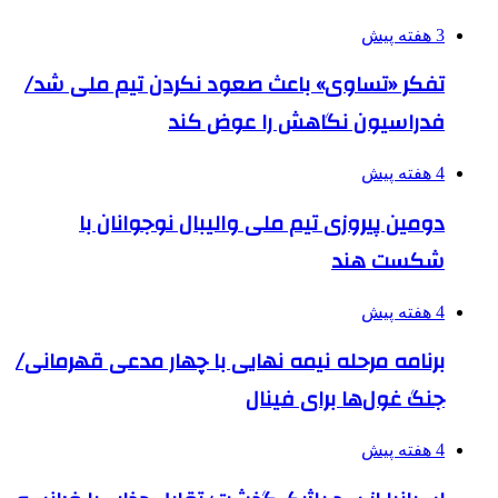
3 هفته پیش
تفکر «تساوی» باعث صعود نکردن تیم ملی شد/
فدراسیون نگاهش را عوض کند
4 هفته پیش
دومین پیروزی تیم ملی والیبال نوجوانان با
شکست هند
4 هفته پیش
برنامه مرحله نیمه نهایی با چهار مدعی قهرمانی/
جنگ غول‌ها برای فینال
4 هفته پیش