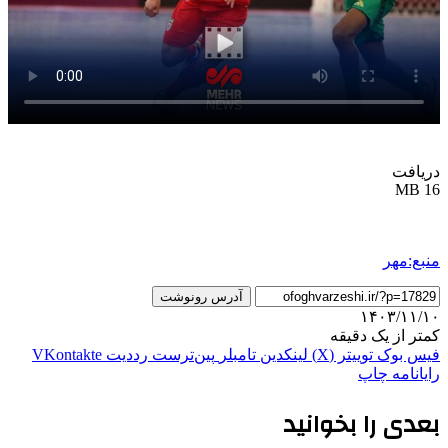
دریافت
16 MB
منبع:مهر
آدرس رونوشت
۱۴۰۳/۱۱/۱۰
کمتر از یک دقیقه
فیس بوک
توییتر (X)
لینکدین
‫تامبلر
‫پین‌ترست
‫رددیت
‫VKontakte
رایانامه
چاپ
بعدی را بخوانید