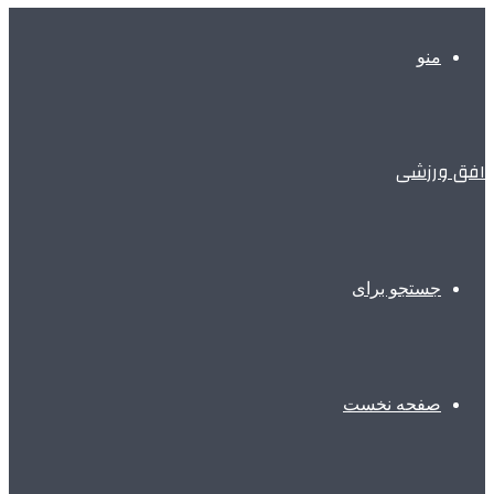
منو
افق ورزشی
جستجو برای
صفحه نخست