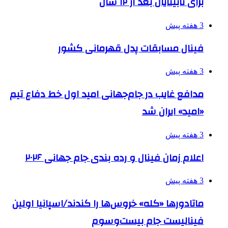
برای نابینایان بعد از ۱۲ سال
3 هفته پیش
فینال مسابقات پدل قهرمانی کشور
3 هفته پیش
مدافع غایب در جام‌جهانی امید اول خط دفاع تیم
«امید» ایران شد
3 هفته پیش
اعلام زمان فینال و رده بندی جام جهانی ۲۰۲۶
3 هفته پیش
ماتادورها «کله» خروس‌ها را کندند/اسپانیا اولین
فینالیست جام بیست‌وسوم