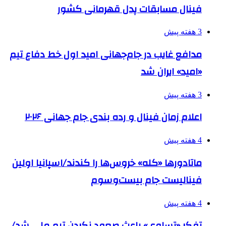
فینال مسابقات پدل قهرمانی کشور
3 هفته پیش
مدافع غایب در جام‌جهانی امید اول خط دفاع تیم
«امید» ایران شد
3 هفته پیش
اعلام زمان فینال و رده بندی جام جهانی ۲۰۲۶
4 هفته پیش
ماتادورها «کله» خروس‌ها را کندند/اسپانیا اولین
فینالیست جام بیست‌وسوم
4 هفته پیش
تفکر «تساوی» باعث صعود نکردن تیم ملی شد/