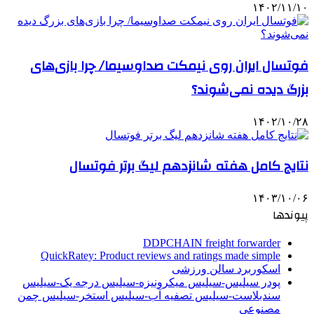
۱۴۰۲/۱۱/۱۰
فوتسال ایران روی نیمکت صداوسیما/ چرا بازی‌های
بزرگ دیده نمی‌شوند؟
۱۴۰۲/۱۰/۲۸
نتایج کامل هفته شانزدهم لیگ برتر فوتسال
۱۴۰۳/۱۰/۰۶
پیوندها
DDPCHAIN freight forwarder
QuickRatey: Product reviews and ratings made simple
اسکوربرد سالن ورزشی
پودر سیلیس-سیلیس میکرونیزه-سیلیس درجه یک-سیلیس
سندبلاست-سیلیس تصفیه آب-سیلیس استخر-سیلیس چمن
مصنوعی