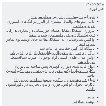
۱۴۰۵/۰۵/۱۸
خبر فوری
شهرآورد دوستانه زاینده‌رود به کام سپاهان
داعی:تیم های والیبال بیشتری از البرز در لیگ‌های کشوری
خواهیم داشت
پیروزی استقلال مقابل همنام خوزستانی در دیداری تدارکاتی
تاجرنیا: حال تیم خوب است جز پنجره بسته!
واکنش تند رضاییان به استقلالی‌ها/ به جای اولتیماتوم تماس
می‌گرفتید
باشگاه گل گهر: حقانیت ما اثبات شد
برگزاری تمرین تیم فوتبال جوانان قبل از بازی با ذوب‌آهن
اولین مدال طلای کشتی آزاد نوجوانان ضرب شد/اسمعلی
نقره‌ای شد
انواع قاب بندی دیوار با گچبری پیش ساخته پلی یورتان
دکارت؛ تحولی لوکس، فوری و بدون تخریب در دکوراسیون
داخلی
انواع قاب بندی دیوار با گچبری پیش ساخته پلی یورتان
دکارت؛ تحولی لوکس، فوری و بدون تخریب در دکوراسیون
داخلی
ورود
نوشته تصادفی