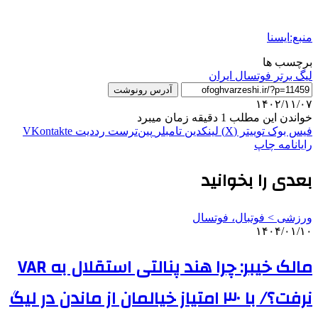
منبع:ایسنا
برچسب ها
لیگ برتر فوتسال ایران
آدرس رونوشت
۱۴۰۲/۱۱/۰۷
خواندن این مطلب 1 دقیقه زمان میبرد
فیس بوک
توییتر (X)
لینکدین
‫تامبلر
‫پین‌ترست
‫رددیت
‫VKontakte
رایانامه
چاپ
بعدی را بخوانید
ورزشی > فوتبال، فوتسال
۱۴۰۴/۰۱/۱۰
مالک خیبر: چرا هند پنالتی استقلال به VAR
نرفت؟/ با ۳۰ امتیاز خیالمان از ماندن در لیگ