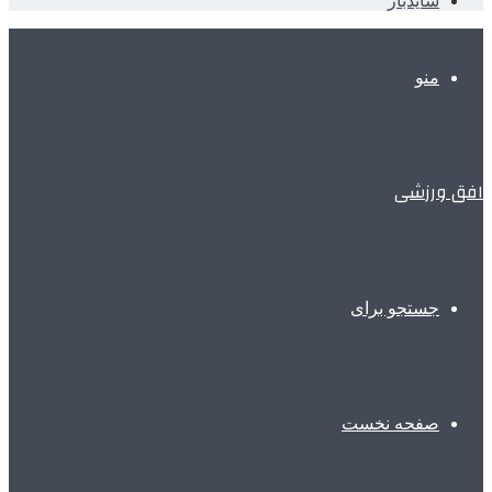
سایدبار
منو
افق ورزشی
جستجو برای
صفحه نخست