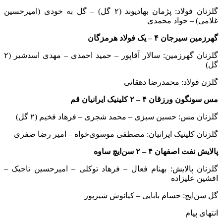
گلزنان فولاد: پژمان بهادیوند (۲ گل) – گل به خودی (امیرحسین
غلامی) – جواد محمدی
گهرزمین سیرجان ۴ – یک فولاد هرمزگان
گلزنان گهرزمین: سالار آقاپور – حمید احمدی – مهدی اسدشیر (۲
گل)
گلزن فولاد: محمدرضا دهقانی
مس سونگون ورزقان ۴ – ۲ کلینیک ایرانیان قم
گلزنان مس: حسین سبزی – محمد شجری – فرهاد فخیم (۲ گل)
گلزنان کلینیک ایرانیان: مصطفی موسوی‌خواه – امیر رضا صفری
پالایش نفت اصفهان ۴ – ۲ سن‌ایچ ساوه
گلزنان پالایش: بهنام فعال – فرهاد توکلی – امیرحسین تاجیک –
افشین علیزاده
گل سن‌ایچ: حسام بابایی – کیانوش شیرپور
انتهای پیام