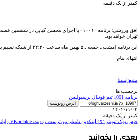
کمتر از یک دقیقه
افق ورزشی: برنامه «۱۰۰۱» با اجرای محسن کی
تهران خواهد بود.
این برنامه امشب ـ جمعه ـ ۵ بهمن ماه ساعت ۲۲:۳۰ از شبکه نسیم پخش می‌شود.
انتهای پیام
منبع:ایسنا
برچسب ها
برنامه 1001
تيم فوتبال پرسپوليس
آدرس رونوشت
۱۴۰۲/۱۱/۰۴
کمتر از یک دقیقه
فیس بوک
توییتر (X)
لینکدین
‫تامبلر
‫پین‌ترست
‫رددیت
‫VKontakte
رایان
بعدی را بخوانید