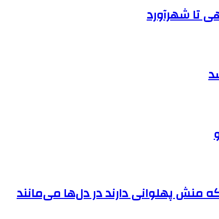
هی تا شهرآورد
د
و