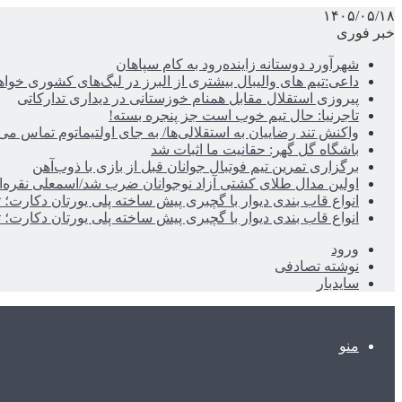
۱۴۰۵/۰۵/۱۸
خبر فوری
شهرآورد دوستانه زاینده‌رود به کام سپاهان
داعی:تیم های والیبال بیشتری از البرز در لیگ‌های کشوری خوا
پیروزی استقلال مقابل همنام خوزستانی در دیداری تدارکاتی
تاجرنیا: حال تیم خوب است جز پنجره بسته!
واکنش تند رضاییان به استقلالی‌ها/ به جای اولتیماتوم تماس می‌
باشگاه گل گهر: حقانیت ما اثبات شد
برگزاری تمرین تیم فوتبال جوانان قبل از بازی با ذوب‌آهن
اولین مدال طلای کشتی آزاد نوجوانان ضرب شد/اسمعلی نقره‌
انواع قاب بندی دیوار با گچبری پیش ساخته پلی یورتان دکارت
انواع قاب بندی دیوار با گچبری پیش ساخته پلی یورتان دکارت
ورود
نوشته تصادفی
سایدبار
منو