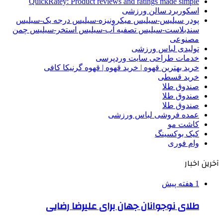
QuickRatey: Product reviews and ratings made simple
اسکوربرد سالن ورزشی
پودر سیلیس-سیلیس میکرونیزه-سیلیس درجه یک-سیلیس
سندبلاست-سیلیس تصفیه آب-سیلیس استخر-سیلیس چمن
مصنوعی
تولیدی لباس ورزشی
خدمات طراحی سایت وردپرسی
خرید بهترین قهوه | خرید قهوه | قهوه گرنیکا کافی
خرید قسطی
صندوق طلا
صندوق طلا
صندوق طلا
عمده فروشی لباس ورزشی
کاشت مو
کیک بوکسینگ
وام فوری
آخرین اخبار
1 هفته پیش
طلای نوجوانان جهان برای علیرضا رضایی