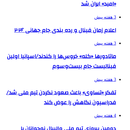
«امید» ایران شد
3 هفته پیش
اعلام زمان فینال و رده بندی جام جهانی ۲۰۲۶
3 هفته پیش
ماتادورها «کله» خروس‌ها را کندند/اسپانیا اولین
فینالیست جام بیست‌وسوم
3 هفته پیش
تفکر «تساوی» باعث صعود نکردن تیم ملی شد/
فدراسیون نگاهش را عوض کند
4 هفته پیش
دومین پیروزی تیم ملی والیبال نوجوانان با