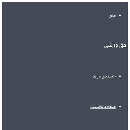
منو
افق ورزشی
جستجو برای
صفحه نخست