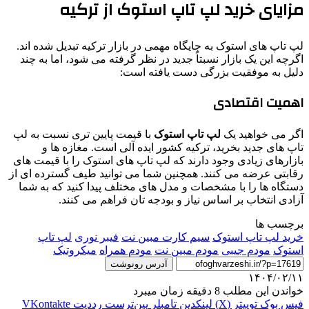
مزایای خرید لپ تاپ استوک از ترکیه
لپ تاپ های استوک به جایگاه مهمی در بازار ترکیه تبدیل شده اند.
اگرچه این یک بازار نسبتاً جدید در نظر گرفته می شود، اما به چند
دلیل به موفقیت بزرگی دست یافته است:
اهمیت اقتصادی
اگر می خواهید یک
لپ تاپ استوک
با قیمت پایین تری نسبت به لپ
تاپ های جدید بخرید، ترکیه کشور ایده آلی است. مغازه ها و
بازارهای زیادی وجود دارند که لپ تاپ های استوک را با قیمت های
رقابتی عرضه می کنند. همچنین شما می توانید طیف گسترده ای از
دستگاه ها را با مشخصات و مدل های مختلف پیدا کنید که به شما
آزادی انتخاب بر اساس نیاز و بودجه تان فراهم می کنند.
برچسب ها
خرید لپ تاپ استوک
سیم کارت مبین نت
فیبر نوری
لپ تاپ
استوک
مودم جیبی
مودم مبین نت
مودم همراه
میکروتیک
آدرس رونوشت
۱۴۰۴/۰۲/۱۱
خواندن این مطلب 8 دقیقه زمان میبرد
فیس بوک
توییتر (X)
لینکدین
‫تامبلر
‫پین‌ترست
‫رددیت
‫VKontakte