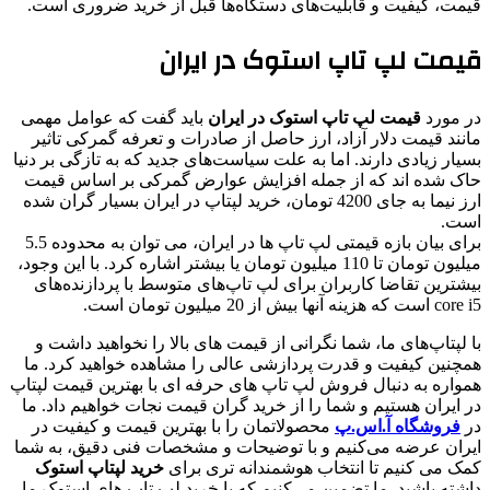
قیمت، کیفیت و قابلیت‌های دستگاه‌ها قبل از خرید ضروری است.
قیمت لپ تاپ استوک در ایران
در مورد
قیمت لپ تاپ استوک
در ایران
باید گفت که عوامل مهمی
مانند قیمت دلار آزاد، ارز حاصل از صادرات و تعرفه گمرکی تاثیر
بسیار زیادی دارند. اما به علت سیاست‌های جدید که به تازگی بر دنیا
حاک شده اند که از جمله افزایش عوارض گمرکی بر اساس قیمت
ارز نیما به جای 4200 تومان، خرید لپتاپ در ایران بسیار گران شده
است.
برای بیان بازه قیمتی لپ تاپ‌ ها در ایران، می ‌توان به محدوده 5.5
میلیون تومان تا 110 میلیون تومان یا بیشتر اشاره کرد. با این وجود،
بیشترین تقاضا کاربران برای لپ تاپ‌های متوسط با پردازنده‌های
core i5 است که هزینه آنها بیش از 20 میلیون تومان است.
با لپتاپ‌های ما، شما نگرانی از قیمت های بالا را نخواهید داشت و
همچنین کیفیت و قدرت پردازشی عالی را مشاهده خواهید کرد. ما
همواره به دنبال فروش لپ تاپ های حرفه ای با بهترین قیمت لپتاپ
در ایران هستیم و شما را از خرید گران ‌قیمت نجات خواهیم داد. ما
در
فروشگاه آ.اس.پ
محصولاتمان را با بهترین قیمت و کیفیت در
ایران عرضه می‌کنیم و با توضیحات و مشخصات فنی دقیق، به شما
کمک می کنیم تا انتخاب هوشمندانه‌ تری برای
خرید لپتاپ استوک
داشته باشید. ما تضمین می‌کنیم که با خرید لپ تاپ های استوک ما،