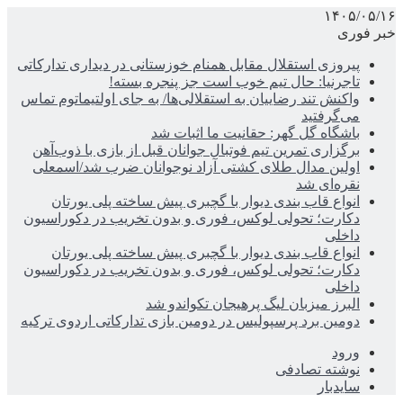
۱۴۰۵/۰۵/۱۶
خبر فوری
پیروزی استقلال مقابل همنام خوزستانی در دیداری تدارکاتی
تاجرنیا: حال تیم خوب است جز پنجره بسته!
واکنش تند رضاییان به استقلالی‌ها/ به جای اولتیماتوم تماس
می‌گرفتید
باشگاه گل گهر: حقانیت ما اثبات شد
برگزاری تمرین تیم فوتبال جوانان قبل از بازی با ذوب‌آهن
اولین مدال طلای کشتی آزاد نوجوانان ضرب شد/اسمعلی
نقره‌ای شد
انواع قاب بندی دیوار با گچبری پیش ساخته پلی یورتان
دکارت؛ تحولی لوکس، فوری و بدون تخریب در دکوراسیون
داخلی
انواع قاب بندی دیوار با گچبری پیش ساخته پلی یورتان
دکارت؛ تحولی لوکس، فوری و بدون تخریب در دکوراسیون
داخلی
البرز میزبان لیگ پرهیجان تکواندو شد
دومین برد پرسپولیس در دومین بازی تدارکاتی اردوی ترکیه
ورود
نوشته تصادفی
سایدبار