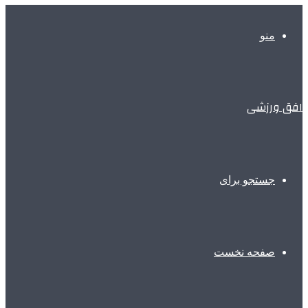
منو
افق ورزشی
جستجو برای
صفحه نخست