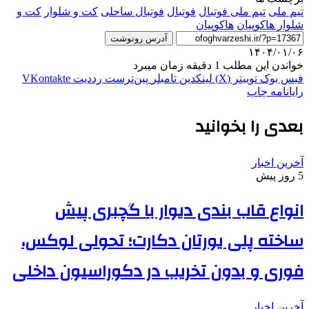
تیم ملی
تیم ملی فوتبال
فوتبال
فوتبال ساحلی
کت و شلوار
کت و
شلوار هاکوپیان
هاکوپیان
آدرس رونوشت
۱۴۰۴/۰۱/۰۶
خواندن این مطلب 1 دقیقه زمان میبرد
فیس بوک
توییتر (X)
لینکدین
‫تامبلر
‫پین‌ترست
‫رددیت
‫VKontakte
رایانامه
چاپ
بعدی را بخوانید
آخرین اخبار
5 روز پیش
انواع قاب بندی دیوار با گچبری پیش
ساخته پلی یورتان دکارت؛ تحولی لوکس،
فوری و بدون تخریب در دکوراسیون داخلی
آخرین اخبار