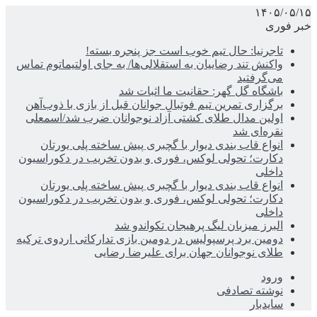
۱۴۰۵/۰۵/۱۵
خبر فوری
تاجرنیا: حال تیم خوب است جز پنجره بسته!
واکنش تند رضاییان به استقلالی‌ها/ به جای اولتیماتوم تماس
می‌گرفتید
باشگاه گل گهر: حقانیت ما اثبات شد
برگزاری تمرین تیم فوتبال جوانان قبل از بازی با ذوب‌آهن
اولین مدال طلای کشتی آزاد نوجوانان ضرب شد/اسمعلی
نقره‌ای شد
انواع قاب بندی دیوار با گچبری پیش ساخته پلی یورتان
دکارت؛ تحولی لوکس، فوری و بدون تخریب در دکوراسیون
داخلی
انواع قاب بندی دیوار با گچبری پیش ساخته پلی یورتان
دکارت؛ تحولی لوکس، فوری و بدون تخریب در دکوراسیون
داخلی
البرز میزبان لیگ پرهیجان تکواندو شد
دومین برد پرسپولیس در دومین بازی تدارکاتی اردوی ترکیه
طلای نوجوانان جهان برای علیرضا رضایی
ورود
نوشته تصادفی
سایدبار