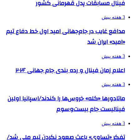
فینال مسابقات پدل قهرمانی کشور
3 هفته پیش
مدافع غایب در جام‌جهانی امید اول خط دفاع تیم
«امید» ایران شد
3 هفته پیش
اعلام زمان فینال و رده بندی جام جهانی ۲۰۲۶
3 هفته پیش
ماتادورها «کله» خروس‌ها را کندند/اسپانیا اولین
فینالیست جام بیست‌وسوم
3 هفته پیش
تفکر «تساوی» باعث صعود نکردن تیم ملی شد/