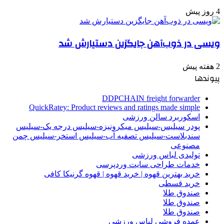
4 روز پیش
ویسی در ذوب‌آهن جایگزین دستیارش شد
2 هفته پیش
پیوندها
DDPCHAIN freight forwarder
QuickRatey: Product reviews and ratings made simple
اسکوربرد سالن ورزشی
پودر سیلیس-سیلیس میکرونیزه-سیلیس درجه یک-سیلیس
سندبلاست-سیلیس تصفیه آب-سیلیس استخر-سیلیس چمن
مصنوعی
تولیدی لباس ورزشی
خدمات طراحی سایت وردپرسی
خرید بهترین قهوه | خرید قهوه | قهوه گرنیکا کافی
خرید قسطی
صندوق طلا
صندوق طلا
صندوق طلا
عمده فروشی لباس ورزشی