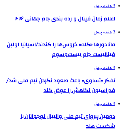
3 هفته پیش
اعلام زمان فینال و رده بندی جام جهانی ۲۰۲۶
3 هفته پیش
ماتادورها «کله» خروس‌ها را کندند/اسپانیا اولین
فینالیست جام بیست‌وسوم
3 هفته پیش
تفکر «تساوی» باعث صعود نکردن تیم ملی شد/
فدراسیون نگاهش را عوض کند
3 هفته پیش
دومین پیروزی تیم ملی والیبال نوجوانان با
شکست هند