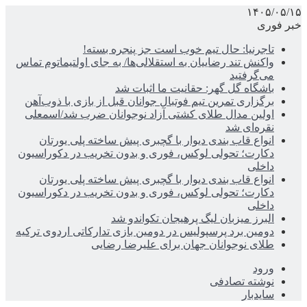
۱۴۰۵/۰۵/۱۵
خبر فوری
تاجرنیا: حال تیم خوب است جز پنجره بسته!
واکنش تند رضاییان به استقلالی‌ها/ به جای اولتیماتوم تماس
می‌گرفتید
باشگاه گل گهر: حقانیت ما اثبات شد
برگزاری تمرین تیم فوتبال جوانان قبل از بازی با ذوب‌آهن
اولین مدال طلای کشتی آزاد نوجوانان ضرب شد/اسمعلی
نقره‌ای شد
انواع قاب بندی دیوار با گچبری پیش ساخته پلی یورتان
دکارت؛ تحولی لوکس، فوری و بدون تخریب در دکوراسیون
داخلی
انواع قاب بندی دیوار با گچبری پیش ساخته پلی یورتان
دکارت؛ تحولی لوکس، فوری و بدون تخریب در دکوراسیون
داخلی
البرز میزبان لیگ پرهیجان تکواندو شد
دومین برد پرسپولیس در دومین بازی تدارکاتی اردوی ترکیه
طلای نوجوانان جهان برای علیرضا رضایی
ورود
نوشته تصادفی
سایدبار