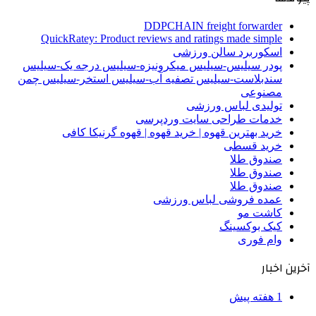
DDPCHAIN freight forwarder
QuickRatey: Product reviews and ratings made simple
اسکوربرد سالن ورزشی
پودر سیلیس-سیلیس میکرونیزه-سیلیس درجه یک-سیلیس
سندبلاست-سیلیس تصفیه آب-سیلیس استخر-سیلیس چمن
مصنوعی
تولیدی لباس ورزشی
خدمات طراحی سایت وردپرسی
خرید بهترین قهوه | خرید قهوه | قهوه گرنیکا کافی
خرید قسطی
صندوق طلا
صندوق طلا
صندوق طلا
عمده فروشی لباس ورزشی
کاشت مو
کیک بوکسینگ
وام فوری
آخرین اخبار
1 هفته پیش