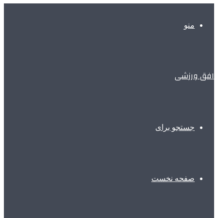
منو
افق ورزشی
جستجو برای
صفحه نخست