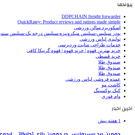
پیوندها
DDPCHAIN freight forwarder
QuickRatey: Product reviews and ratings made simple
اسکوربرد سالن ورزشی
پودر سیلیس-سیلیس میکرونیزه-سیلیس درجه یک-سیلیس سن
تولیدی لباس ورزشی
خدمات طراحی سایت وردپرسی
خرید بهترین قهوه | خرید قهوه | قهوه گرنیکا کافی
خرید قسطی
صندوق طلا
صندوق طلا
صندوق طلا
عمده فروشی لباس ورزشی
کاشت مو
کیک بوکسینگ
وام فوری
آخرین اخبار
1 هفته پیش
دومین برد پرسپولیس در دومین بازی تدارکاتی اردوی