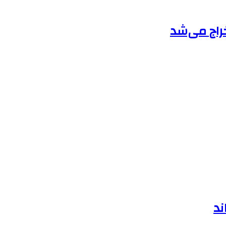
راج می‌شد
ند