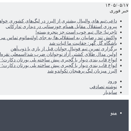
۱۴۰۵/۰۵/۱۷
خبر فوری
داعی:تیم های والیبال بیشتری از البرز در لیگ‌های کشوری خوا
پیروزی استقلال مقابل همنام خوزستانی در دیداری تدارکاتی
تاجرنیا: حال تیم خوب است جز پنجره بسته!
واکنش تند رضاییان به استقلالی‌ها/ به جای اولتیماتوم تماس می‌
باشگاه گل گهر: حقانیت ما اثبات شد
برگزاری تمرین تیم فوتبال جوانان قبل از بازی با ذوب‌آهن
اولین مدال طلای کشتی آزاد نوجوانان ضرب شد/اسمعلی نقره‌
انواع قاب بندی دیوار با گچبری پیش ساخته پلی یورتان دکارت
انواع قاب بندی دیوار با گچبری پیش ساخته پلی یورتان دکارت
البرز میزبان لیگ پرهیجان تکواندو شد
ورود
نوشته تصادفی
سایدبار
منو