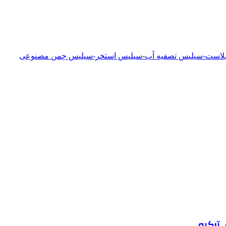
دبلاست-سیلیس تصفیه آب-سیلیس استخر-سیلیس چمن مصنوعی
 ترکیه