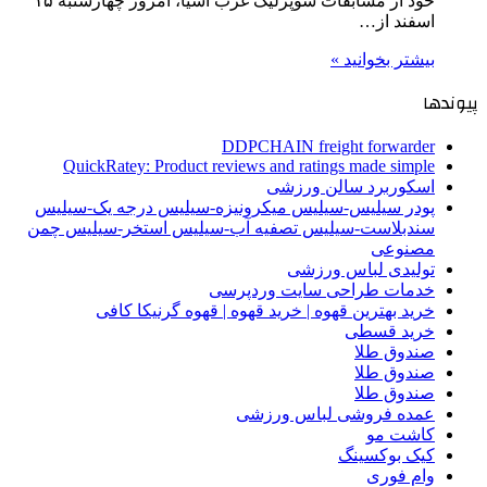
خود از مسابقات سوپرلیگ غرب آسیا، امروز چهارشنبه ۱۵
اسفند از…
بیشتر بخوانید »
پیوندها
DDPCHAIN freight forwarder
QuickRatey: Product reviews and ratings made simple
اسکوربرد سالن ورزشی
پودر سیلیس-سیلیس میکرونیزه-سیلیس درجه یک-سیلیس
سندبلاست-سیلیس تصفیه آب-سیلیس استخر-سیلیس چمن
مصنوعی
تولیدی لباس ورزشی
خدمات طراحی سایت وردپرسی
خرید بهترین قهوه | خرید قهوه | قهوه گرنیکا کافی
خرید قسطی
صندوق طلا
صندوق طلا
صندوق طلا
عمده فروشی لباس ورزشی
کاشت مو
کیک بوکسینگ
وام فوری