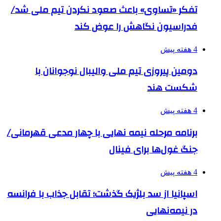
تفکر «تساوی» باعث صعود نکردن تیم ملی شد/
فدراسیون نگاهش را عوض کند
4 هفته پیش
دومین پیروزی تیم ملی والیبال نوجوانان با
شکست هند
4 هفته پیش
برنامه مرحله نیمه نهایی با چهار مدعی قهرمانی/
جنگ غول‌ها برای فینال
4 هفته پیش
اسپانیا از سد بلژیک گذشت؛ تقابل جذاب با فرانسه
در نیمه‌نهایی