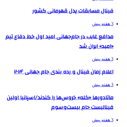
فینال مسابقات پدل قهرمانی کشور
3 هفته پیش
مدافع غایب در جام‌جهانی امید اول خط دفاع تیم
«امید» ایران شد
3 هفته پیش
اعلام زمان فینال و رده بندی جام جهانی ۲۰۲۶
3 هفته پیش
ماتادورها «کله» خروس‌ها را کندند/اسپانیا اولین
فینالیست جام بیست‌وسوم
3 هفته پیش