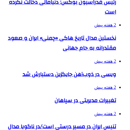
رئیس فدراسیون بوکس: دنیامالی دخالت نکرده
است
2 هفته پیش
نخستین مدال تاریخ هاکی «چمنی» ایران و صعود
مقتدرانه به جام جهانی
2 هفته پیش
ویسی در ذوب‌آهن جایگزین دستیارش شد
2 هفته پیش
تغییرات مدیریتی در سپاهان
2 هفته پیش
تنیس ایران در مسیر درستی است/در ناگویا مدال