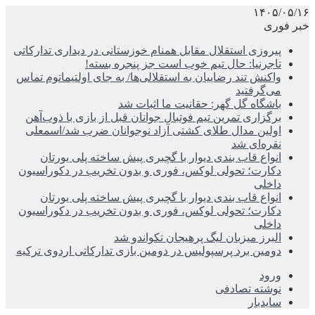
۱۴۰۵/۰۵/۱۶
خبر فوری
پیروزی استقلال مقابل همنام خوزستانی در دیداری تدارکاتی
تاجرنیا: حال تیم خوب است جز پنجره بسته!
واکنش تند رضاییان به استقلالی‌ها/ به جای اولتیماتوم تماس
می‌گرفتید
باشگاه گل گهر: حقانیت ما اثبات شد
برگزاری تمرین تیم فوتبال جوانان قبل از بازی با ذوب‌آهن
اولین مدال طلای کشتی آزاد نوجوانان ضرب شد/اسمعلی
نقره‌ای شد
انواع قاب بندی دیوار با گچبری پیش ساخته پلی یورتان
دکارت؛ تحولی لوکس، فوری و بدون تخریب در دکوراسیون
داخلی
انواع قاب بندی دیوار با گچبری پیش ساخته پلی یورتان
دکارت؛ تحولی لوکس، فوری و بدون تخریب در دکوراسیون
داخلی
البرز میزبان لیگ پرهیجان تکواندو شد
دومین برد پرسپولیس در دومین بازی تدارکاتی اردوی ترکیه
ورود
نوشته تصادفی
سایدبار