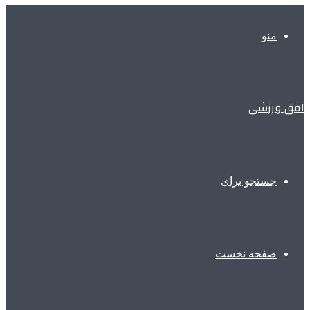
منو
افق ورزشی
جستجو برای
صفحه نخست