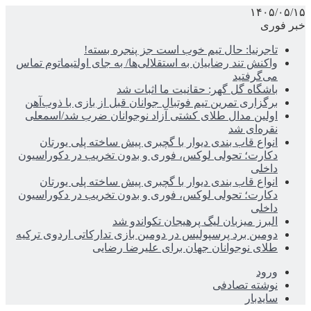
۱۴۰۵/۰۵/۱۵
خبر فوری
تاجرنیا: حال تیم خوب است جز پنجره بسته!
واکنش تند رضاییان به استقلالی‌ها/ به جای اولتیماتوم تماس
می‌گرفتید
باشگاه گل گهر: حقانیت ما اثبات شد
برگزاری تمرین تیم فوتبال جوانان قبل از بازی با ذوب‌آهن
اولین مدال طلای کشتی آزاد نوجوانان ضرب شد/اسمعلی
نقره‌ای شد
انواع قاب بندی دیوار با گچبری پیش ساخته پلی یورتان
دکارت؛ تحولی لوکس، فوری و بدون تخریب در دکوراسیون
داخلی
انواع قاب بندی دیوار با گچبری پیش ساخته پلی یورتان
دکارت؛ تحولی لوکس، فوری و بدون تخریب در دکوراسیون
داخلی
البرز میزبان لیگ پرهیجان تکواندو شد
دومین برد پرسپولیس در دومین بازی تدارکاتی اردوی ترکیه
طلای نوجوانان جهان برای علیرضا رضایی
ورود
نوشته تصادفی
سایدبار