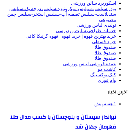
اسکوربرد سالن ورزشی
پودر سیلیس-سیلیس میکرونیزه-سیلیس درجه یک-سیلیس
سندبلاست-سیلیس تصفیه آب-سیلیس استخر-سیلیس چمن
مصنوعی
تولیدی لباس ورزشی
خدمات طراحی سایت وردپرسی
خرید بهترین قهوه | خرید قهوه | قهوه گرنیکا کافی
خرید قسطی
صندوق طلا
صندوق طلا
صندوق طلا
عمده فروشی لباس ورزشی
کاشت مو
کیک بوکسینگ
وام فوری
آخرین اخبار
1 هفته پیش
تیرانداز سیستان و بلوچستان با کسب مدال طلا
قهرمان جهان شد