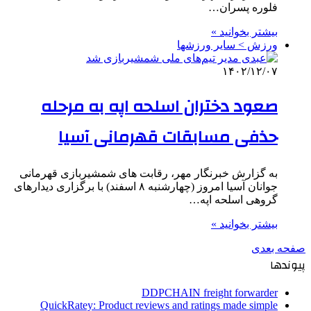
فلوره پسران…
بیشتر بخوانید »
ورزش > سایر ورزشها
۱۴۰۲/۱۲/۰۷
صعود دختران اسلحه اپه به مرحله
حذفی مسابقات قهرمانی آسیا
به گزارش خبرنگار مهر، رقابت های شمشیربازی قهرمانی
جوانان آسیا امروز (چهارشنبه ۸ اسفند) با برگزاری دیدارهای
گروهی اسلحه اپه…
بیشتر بخوانید »
صفحه بعدی
پیوندها
DDPCHAIN freight forwarder
QuickRatey: Product reviews and ratings made simple