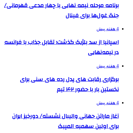
برنامه مرحله نیمه نهایی با چهار مدعی قهرمانی/
جنگ غول‌ها برای فینال
4 هفته پیش
اسپانیا از سد بلژیک گذشت؛ تقابل جذاب با فرانسه
در نیمه‌نهایی
4 هفته پیش
برگزاری رقابت های پدل رده های سنی برای
نخستین بار با حضور ۴۲ تیم
4 هفته پیش
آغاز ماراتن جهانی والیبال نشسته/ دورخیز ایران
برای اولین سهمیه المپیک