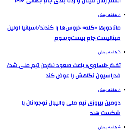
اعلام زمان فینال و رده بندی جام جهانی ۲۰۲۶
3 هفته پیش
ماتادورها «کله» خروس‌ها را کندند/اسپانیا اولین
فینالیست جام بیست‌وسوم
3 هفته پیش
تفکر «تساوی» باعث صعود نکردن تیم ملی شد/
فدراسیون نگاهش را عوض کند
3 هفته پیش
دومین پیروزی تیم ملی والیبال نوجوانان با
شکست هند
4 هفته پیش