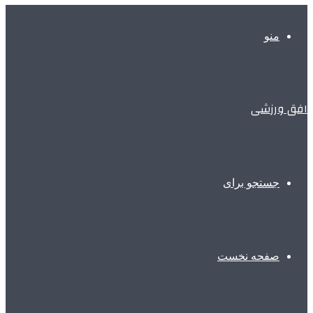
منو
افق ورزشی
جستجو برای
صفحه نخست