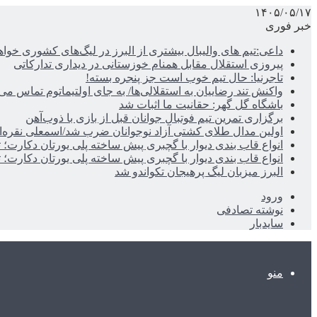
۱۴۰۵/۰۵/۱۷
خبر فوری
داعی:تیم های والیبال بیشتری از البرز در لیگ‌های کشوری خوا
پیروزی استقلال مقابل همنام خوزستانی در دیداری تدارکاتی
تاجرنیا: حال تیم خوب است جز پنجره بسته!
واکنش تند رضاییان به استقلالی‌ها/ به جای اولتیماتوم تماس می‌
باشگاه گل گهر: حقانیت ما اثبات شد
برگزاری تمرین تیم فوتبال جوانان قبل از بازی با ذوب‌آهن
اولین مدال طلای کشتی آزاد نوجوانان ضرب شد/اسمعلی نقره‌
انواع قاب بندی دیوار با گچبری پیش ساخته پلی یورتان دکارت
انواع قاب بندی دیوار با گچبری پیش ساخته پلی یورتان دکارت
البرز میزبان لیگ پرهیجان تکواندو شد
ورود
نوشته تصادفی
سایدبار
منو