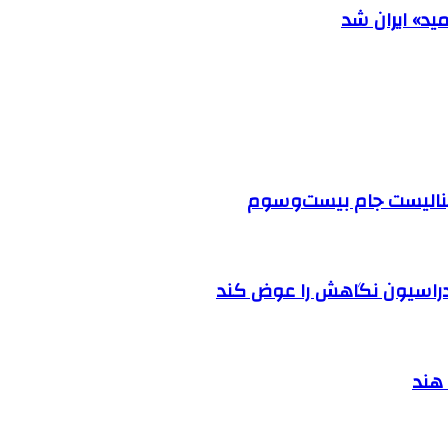
ید» ایران شد
 فینالیست جام بیست‌وسوم
دراسیون نگاهش را عوض کند
 هند