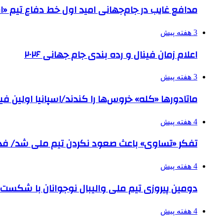
مدافع غایب در جام‌جهانی امید اول خط دفاع تیم «ام
3 هفته پیش
اعلام زمان فینال و رده بندی جام جهانی ۲۰۲۶
3 هفته پیش
ماتادورها «کله» خروس‌ها را کندند/اسپانیا اولین
4 هفته پیش
تفکر «تساوی» باعث صعود نکردن تیم ملی شد/ ف
4 هفته پیش
دومین پیروزی تیم ملی والیبال نوجوانان با شکست
4 هفته پیش