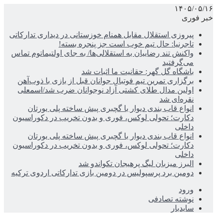
۱۴۰۵/۰۵/۱۶
خبر فوری
پیروزی استقلال مقابل همنام خوزستانی در دیداری تدارکاتی
تاجرنیا: حال تیم خوب است جز پنجره بسته!
واکنش تند رضاییان به استقلالی‌ها/ به جای اولتیماتوم تماس
می‌گرفتید
باشگاه گل گهر: حقانیت ما اثبات شد
برگزاری تمرین تیم فوتبال جوانان قبل از بازی با ذوب‌آهن
اولین مدال طلای کشتی آزاد نوجوانان ضرب شد/اسمعلی
نقره‌ای شد
انواع قاب بندی دیوار با گچبری پیش ساخته پلی یورتان
دکارت؛ تحولی لوکس، فوری و بدون تخریب در دکوراسیون
داخلی
انواع قاب بندی دیوار با گچبری پیش ساخته پلی یورتان
دکارت؛ تحولی لوکس، فوری و بدون تخریب در دکوراسیون
داخلی
البرز میزبان لیگ پرهیجان تکواندو شد
دومین برد پرسپولیس در دومین بازی تدارکاتی اردوی ترکیه
ورود
نوشته تصادفی
سایدبار