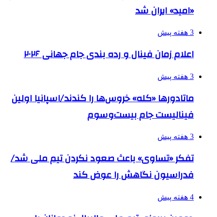
«امید» ایران شد
3 هفته پیش
اعلام زمان فینال و رده بندی جام جهانی ۲۰۲۶
3 هفته پیش
ماتادورها «کله» خروس‌ها را کندند/اسپانیا اولین
فینالیست جام بیست‌وسوم
3 هفته پیش
تفکر «تساوی» باعث صعود نکردن تیم ملی شد/
فدراسیون نگاهش را عوض کند
4 هفته پیش