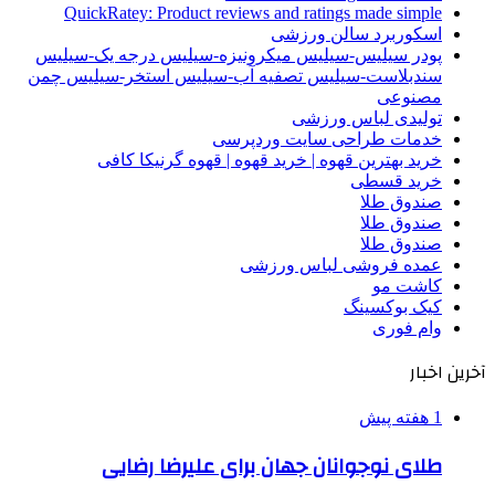
QuickRatey: Product reviews and ratings made simple
اسکوربرد سالن ورزشی
پودر سیلیس-سیلیس میکرونیزه-سیلیس درجه یک-سیلیس
سندبلاست-سیلیس تصفیه آب-سیلیس استخر-سیلیس چمن
مصنوعی
تولیدی لباس ورزشی
خدمات طراحی سایت وردپرسی
خرید بهترین قهوه | خرید قهوه | قهوه گرنیکا کافی
خرید قسطی
صندوق طلا
صندوق طلا
صندوق طلا
عمده فروشی لباس ورزشی
کاشت مو
کیک بوکسینگ
وام فوری
آخرین اخبار
1 هفته پیش
طلای نوجوانان جهان برای علیرضا رضایی