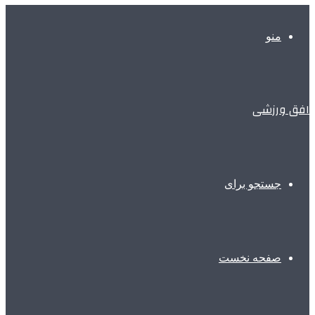
منو
افق ورزشی
جستجو برای
صفحه نخست