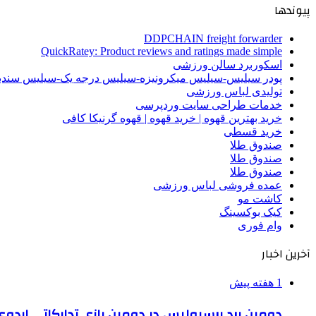
پیوندها
DDPCHAIN freight forwarder
QuickRatey: Product reviews and ratings made simple
اسکوربرد سالن ورزشی
پودر سیلیس-سیلیس میکرونیزه-سیلیس درجه یک-سیلیس سن
تولیدی لباس ورزشی
خدمات طراحی سایت وردپرسی
خرید بهترین قهوه | خرید قهوه | قهوه گرنیکا کافی
خرید قسطی
صندوق طلا
صندوق طلا
صندوق طلا
عمده فروشی لباس ورزشی
کاشت مو
کیک بوکسینگ
وام فوری
آخرین اخبار
1 هفته پیش
دومین برد پرسپولیس در دومین بازی تدارکاتی اردوی