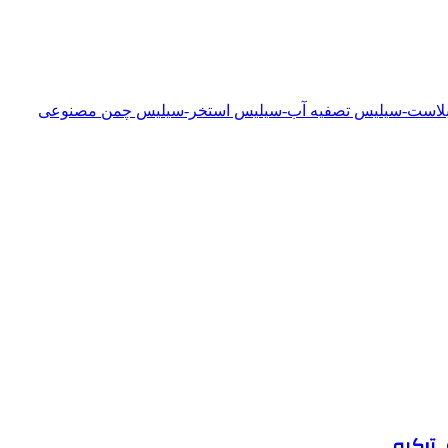
دبلاست-سیلیس تصفیه آب-سیلیس استخر-سیلیس چمن مصنوعی
 ترکیه