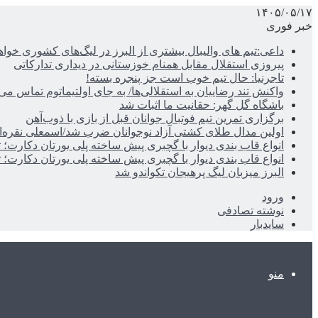
۱۴۰۵/۰۵/۱۷
خبر فوری
داعی:تیم های والیبال بیشتری از البرز در لیگ‌های کشوری خوا
پیروزی استقلال مقابل همنام خوزستانی در دیداری تدارکاتی
تاجرنیا: حال تیم خوب است جز پنجره بسته!
واکنش تند رضاییان به استقلالی‌ها/ به جای اولتیماتوم تماس می‌
باشگاه گل گهر: حقانیت ما اثبات شد
برگزاری تمرین تیم فوتبال جوانان قبل از بازی با ذوب‌آهن
اولین مدال طلای کشتی آزاد نوجوانان ضرب شد/اسمعلی نقره‌
انواع قاب بندی دیوار با گچبری پیش ساخته پلی یورتان دکارت
انواع قاب بندی دیوار با گچبری پیش ساخته پلی یورتان دکارت
البرز میزبان لیگ پرهیجان تکواندو شد
ورود
نوشته تصادفی
سایدبار
منو