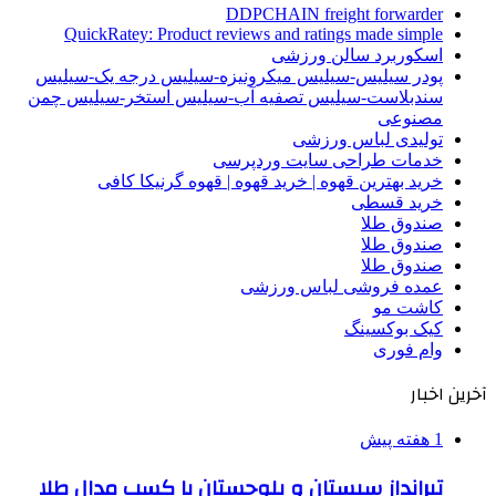
DDPCHAIN freight forwarder
QuickRatey: Product reviews and ratings made simple
اسکوربرد سالن ورزشی
پودر سیلیس-سیلیس میکرونیزه-سیلیس درجه یک-سیلیس
سندبلاست-سیلیس تصفیه آب-سیلیس استخر-سیلیس چمن
مصنوعی
تولیدی لباس ورزشی
خدمات طراحی سایت وردپرسی
خرید بهترین قهوه | خرید قهوه | قهوه گرنیکا کافی
خرید قسطی
صندوق طلا
صندوق طلا
صندوق طلا
عمده فروشی لباس ورزشی
کاشت مو
کیک بوکسینگ
وام فوری
آخرین اخبار
1 هفته پیش
تیرانداز سیستان و بلوچستان با کسب مدال طلا