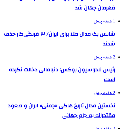
قهرمان جهان شد
1 هفته پیش
شانس یک مدال طلا برای ایران/ ۳ فرنگی‌کار حذف
شدند
2 هفته پیش
رئیس فدراسیون بوکس: دنیامالی دخالت نکرده
است
2 هفته پیش
نخستین مدال تاریخ هاکی «چمنی» ایران و صعود
مقتدرانه به جام جهانی
2 هفته پیش