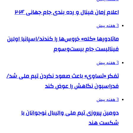
اعلام زمان فینال و رده بندی جام جهانی ۲۰۲۶
3 هفته پیش
ماتادورها «کله» خروس‌ها را کندند/اسپانیا اولین
فینالیست جام بیست‌وسوم
3 هفته پیش
تفکر «تساوی» باعث صعود نکردن تیم ملی شد/
فدراسیون نگاهش را عوض کند
3 هفته پیش
دومین پیروزی تیم ملی والیبال نوجوانان با
شکست هند