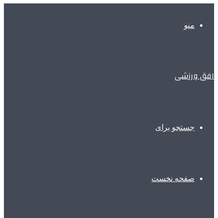
منو
افق ورزشی
جستجو برای
صفحه نخست