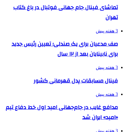
تماشای فینال جام جهانی فوتبال در باغ کتاب
تهران
3 هفته پیش
صف مدعیان برای یک صندلی؛ تعیین رئیس جدید
برای نابینایان بعد از ۱۲ سال
3 هفته پیش
فینال مسابقات پدل قهرمانی کشور
3 هفته پیش
مدافع غایب در جام‌جهانی امید اول خط دفاع تیم
«امید» ایران شد
3 هفته پیش