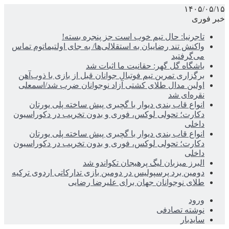
۱۴۰۵/۰۵/۱۵
خبر فوری
تاجرنیا: حال تیم خوب است جز پنجره بسته!
واکنش تند رضاییان به استقلالی‌ها/ به جای اولتیماتوم تماس
می‌گرفتید
باشگاه گل گهر: حقانیت ما اثبات شد
برگزاری تمرین تیم فوتبال جوانان قبل از بازی با ذوب‌آهن
اولین مدال طلای کشتی آزاد نوجوانان ضرب شد/اسمعلی
نقره‌ای شد
انواع قاب بندی دیوار با گچبری پیش ساخته پلی یورتان
دکارت؛ تحولی لوکس، فوری و بدون تخریب در دکوراسیون
داخلی
انواع قاب بندی دیوار با گچبری پیش ساخته پلی یورتان
دکارت؛ تحولی لوکس، فوری و بدون تخریب در دکوراسیون
داخلی
البرز میزبان لیگ پرهیجان تکواندو شد
دومین برد پرسپولیس در دومین بازی تدارکاتی اردوی ترکیه
طلای نوجوانان جهان برای علیرضا رضایی
ورود
نوشته تصادفی
سایدبار