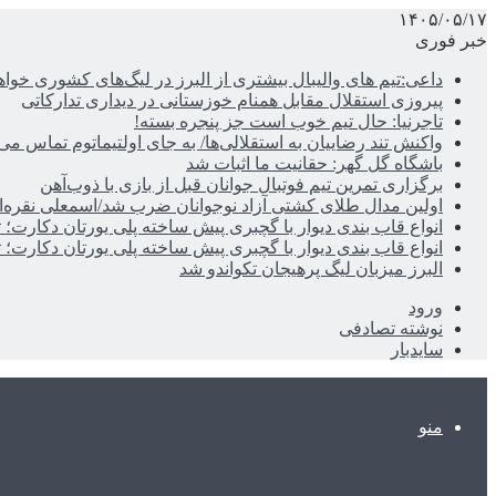
۱۴۰۵/۰۵/۱۷
خبر فوری
داعی:تیم های والیبال بیشتری از البرز در لیگ‌های کشوری خوا
پیروزی استقلال مقابل همنام خوزستانی در دیداری تدارکاتی
تاجرنیا: حال تیم خوب است جز پنجره بسته!
واکنش تند رضاییان به استقلالی‌ها/ به جای اولتیماتوم تماس می‌
باشگاه گل گهر: حقانیت ما اثبات شد
برگزاری تمرین تیم فوتبال جوانان قبل از بازی با ذوب‌آهن
اولین مدال طلای کشتی آزاد نوجوانان ضرب شد/اسمعلی نقره‌
انواع قاب بندی دیوار با گچبری پیش ساخته پلی یورتان دکارت
انواع قاب بندی دیوار با گچبری پیش ساخته پلی یورتان دکارت
البرز میزبان لیگ پرهیجان تکواندو شد
ورود
نوشته تصادفی
سایدبار
منو