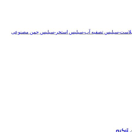
دبلاست-سیلیس تصفیه آب-سیلیس استخر-سیلیس چمن مصنوعی
 ترکیه