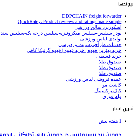
پیوندها
DDPCHAIN freight forwarder
QuickRatey: Product reviews and ratings made simple
اسکوربرد سالن ورزشی
پودر سیلیس-سیلیس میکرونیزه-سیلیس درجه یک-سیلیس سن
تولیدی لباس ورزشی
خدمات طراحی سایت وردپرسی
خرید بهترین قهوه | خرید قهوه | قهوه گرنیکا کافی
خرید قسطی
صندوق طلا
صندوق طلا
صندوق طلا
عمده فروشی لباس ورزشی
کاشت مو
کیک بوکسینگ
وام فوری
آخرین اخبار
1 هفته پیش
دومین برد پرسپولیس در دومین بازی تدارکاتی اردوی