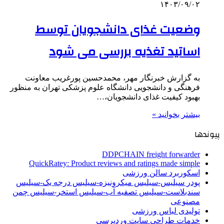
۱۴۰۳/۰۹/۰۲
وضعیت غذای دانشجویان توسط
اساتید تغذیه بررسی می شود
به گزارش خبرنگار مهر، محمدحسین پورغریب معاونت
فرهنگی و دانشجویی دانشگاه علوم پزشکی تهران به منظور
بهبود کیفیت غذای دانشجویان،…
بیشتر بخوانید »
پیوندها
DDPCHAIN freight forwarder
QuickRatey: Product reviews and ratings made simple
اسکوربرد سالن ورزشی
پودر سیلیس-سیلیس میکرونیزه-سیلیس درجه یک-سیلیس
سندبلاست-سیلیس تصفیه آب-سیلیس استخر-سیلیس چمن
مصنوعی
تولیدی لباس ورزشی
خدمات طراحی سایت وردپرسی