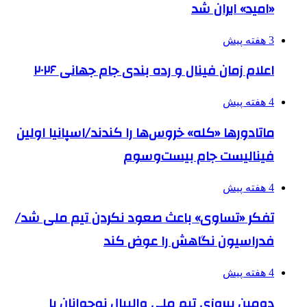
«امید» ایران شد
3 هفته پیش
اعلام زمان فینال و رده بندی جام جهانی ۲۰۲۶
4 هفته پیش
ماتادورها «کله» خروس‌ها را کندند/اسپانیا اولین
فینالیست جام بیست‌وسوم
4 هفته پیش
تفکر «تساوی» باعث صعود نکردن تیم ملی شد/
فدراسیون نگاهش را عوض کند
4 هفته پیش
دومین پیروزی تیم ملی والیبال نوجوانان با