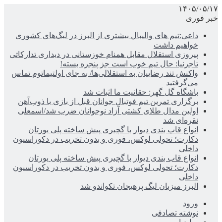
۱۴۰۵/۰۵/۱۷
خبر فوری
داعی:تیم های والیبال بیشتری از البرز در لیگ‌های کشوری
خواهیم داشت
پیروزی استقلال مقابل همنام خوزستانی در دیداری تدارکاتی
تاجرنیا: حال تیم خوب است جز پنجره بسته!
واکنش تند رضاییان به استقلالی‌ها/ به جای اولتیماتوم تماس
می‌گرفتید
باشگاه گل گهر: حقانیت ما اثبات شد
برگزاری تمرین تیم فوتبال جوانان قبل از بازی با ذوب‌آهن
اولین مدال طلای کشتی آزاد نوجوانان ضرب شد/اسمعلی
نقره‌ای شد
انواع قاب بندی دیوار با گچبری پیش ساخته پلی یورتان
دکارت؛ تحولی لوکس، فوری و بدون تخریب در دکوراسیون
داخلی
انواع قاب بندی دیوار با گچبری پیش ساخته پلی یورتان
دکارت؛ تحولی لوکس، فوری و بدون تخریب در دکوراسیون
داخلی
البرز میزبان لیگ پرهیجان تکواندو شد
ورود
نوشته تصادفی