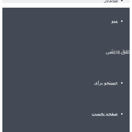
سایدبار
منو
افق ورزشی
جستجو برای
صفحه نخست