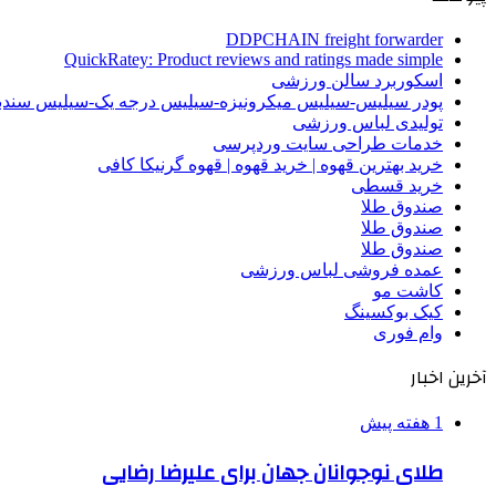
DDPCHAIN freight forwarder
QuickRatey: Product reviews and ratings made simple
اسکوربرد سالن ورزشی
پودر سیلیس-سیلیس میکرونیزه-سیلیس درجه یک-سیلیس سن
تولیدی لباس ورزشی
خدمات طراحی سایت وردپرسی
خرید بهترین قهوه | خرید قهوه | قهوه گرنیکا کافی
خرید قسطی
صندوق طلا
صندوق طلا
صندوق طلا
عمده فروشی لباس ورزشی
کاشت مو
کیک بوکسینگ
وام فوری
آخرین اخبار
1 هفته پیش
طلای نوجوانان جهان برای علیرضا رضایی