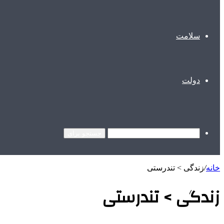
سلامت
دولت
جستجو برای
خانه
/
زندگی > تندرستی
زندگی > تندرستی