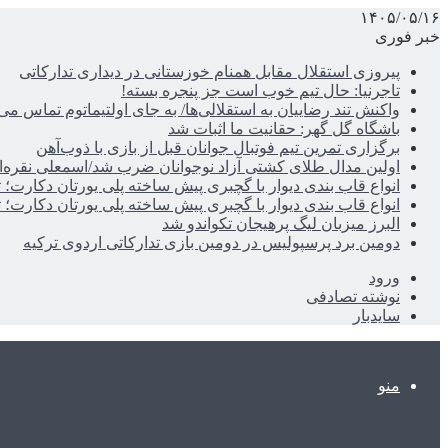
۱۴۰۵/۰۵/۱۶
خبر فوری
پیروزی استقلال مقابل همنام خوزستانی در دیداری تدارکاتی
تاجرنیا: حال تیم خوب است جز پنجره بسته!
واکنش تند رضاییان به استقلالی‌ها/ به جای اولتیماتوم تماس می‌
باشگاه گل گهر: حقانیت ما اثبات شد
برگزاری تمرین تیم فوتبال جوانان قبل از بازی با ذوب‌آهن
اولین مدال طلای کشتی آزاد نوجوانان ضرب شد/اسمعلی نقره‌
انواع قاب بندی دیوار با گچبری پیش ساخته پلی یورتان دکارت
انواع قاب بندی دیوار با گچبری پیش ساخته پلی یورتان دکارت
البرز میزبان لیگ پرهیجان تکواندو شد
دومین برد پرسپولیس در دومین بازی تدارکاتی اردوی ترکیه
ورود
نوشته تصادفی
سایدبار
منو