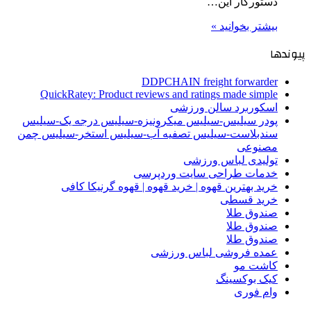
دستورکار این…
بیشتر بخوانید »
پیوندها
DDPCHAIN freight forwarder
QuickRatey: Product reviews and ratings made simple
اسکوربرد سالن ورزشی
پودر سیلیس-سیلیس میکرونیزه-سیلیس درجه یک-سیلیس
سندبلاست-سیلیس تصفیه آب-سیلیس استخر-سیلیس چمن
مصنوعی
تولیدی لباس ورزشی
خدمات طراحی سایت وردپرسی
خرید بهترین قهوه | خرید قهوه | قهوه گرنیکا کافی
خرید قسطی
صندوق طلا
صندوق طلا
صندوق طلا
عمده فروشی لباس ورزشی
کاشت مو
کیک بوکسینگ
وام فوری