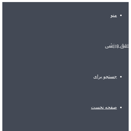
منو
افق ورزشی
جستجو برای
صفحه نخست