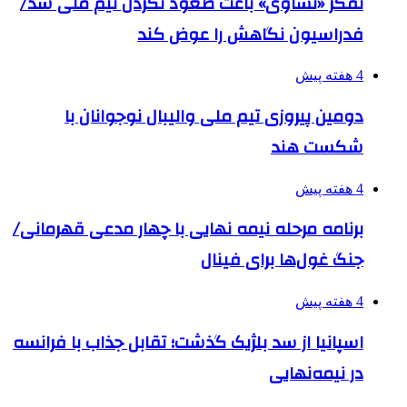
تفکر «تساوی» باعث صعود نکردن تیم ملی شد/
فدراسیون نگاهش را عوض کند
4 هفته پیش
دومین پیروزی تیم ملی والیبال نوجوانان با
شکست هند
4 هفته پیش
برنامه مرحله نیمه نهایی با چهار مدعی قهرمانی/
جنگ غول‌ها برای فینال
4 هفته پیش
اسپانیا از سد بلژیک گذشت؛ تقابل جذاب با فرانسه
در نیمه‌نهایی