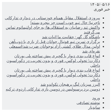
۱۴۰۵/۰۵/۱۶
خبر فوری
پیروزی استقلال مقابل همنام خوزستانی در دیداری تدارکاتی
تاجرنیا: حال تیم خوب است جز پنجره بسته!
واکنش تند رضاییان به استقلالی‌ها/ به جای اولتیماتوم تماس
می‌گرفتید
باشگاه گل گهر: حقانیت ما اثبات شد
برگزاری تمرین تیم فوتبال جوانان قبل از بازی با ذوب‌آهن
اولین مدال طلای کشتی آزاد نوجوانان ضرب شد/اسمعلی
نقره‌ای شد
انواع قاب بندی دیوار با گچبری پیش ساخته پلی یورتان
دکارت؛ تحولی لوکس، فوری و بدون تخریب در دکوراسیون
داخلی
انواع قاب بندی دیوار با گچبری پیش ساخته پلی یورتان
دکارت؛ تحولی لوکس، فوری و بدون تخریب در دکوراسیون
داخلی
البرز میزبان لیگ پرهیجان تکواندو شد
دومین برد پرسپولیس در دومین بازی تدارکاتی اردوی ترکیه
ورود
نوشته تصادفی
سایدبار