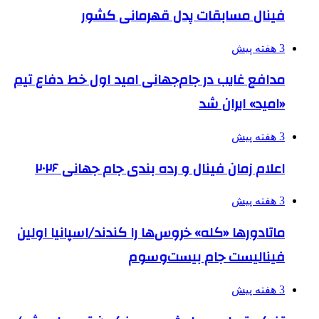
فینال مسابقات پدل قهرمانی کشور
3 هفته پیش
مدافع غایب در جام‌جهانی امید اول خط دفاع تیم
«امید» ایران شد
3 هفته پیش
اعلام زمان فینال و رده بندی جام جهانی ۲۰۲۶
3 هفته پیش
ماتادورها «کله» خروس‌ها را کندند/اسپانیا اولین
فینالیست جام بیست‌وسوم
3 هفته پیش