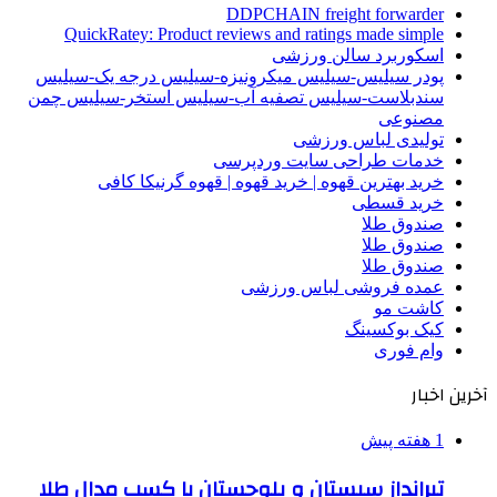
DDPCHAIN freight forwarder
QuickRatey: Product reviews and ratings made simple
اسکوربرد سالن ورزشی
پودر سیلیس-سیلیس میکرونیزه-سیلیس درجه یک-سیلیس
سندبلاست-سیلیس تصفیه آب-سیلیس استخر-سیلیس چمن
مصنوعی
تولیدی لباس ورزشی
خدمات طراحی سایت وردپرسی
خرید بهترین قهوه | خرید قهوه | قهوه گرنیکا کافی
خرید قسطی
صندوق طلا
صندوق طلا
صندوق طلا
عمده فروشی لباس ورزشی
کاشت مو
کیک بوکسینگ
وام فوری
آخرین اخبار
1 هفته پیش
تیرانداز سیستان و بلوچستان با کسب مدال طلا