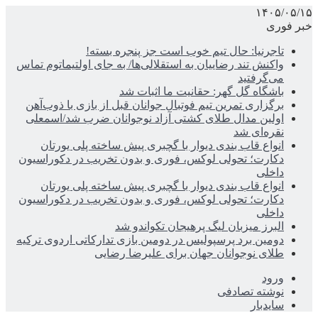
۱۴۰۵/۰۵/۱۵
خبر فوری
تاجرنیا: حال تیم خوب است جز پنجره بسته!
واکنش تند رضاییان به استقلالی‌ها/ به جای اولتیماتوم تماس
می‌گرفتید
باشگاه گل گهر: حقانیت ما اثبات شد
برگزاری تمرین تیم فوتبال جوانان قبل از بازی با ذوب‌آهن
اولین مدال طلای کشتی آزاد نوجوانان ضرب شد/اسمعلی
نقره‌ای شد
انواع قاب بندی دیوار با گچبری پیش ساخته پلی یورتان
دکارت؛ تحولی لوکس، فوری و بدون تخریب در دکوراسیون
داخلی
انواع قاب بندی دیوار با گچبری پیش ساخته پلی یورتان
دکارت؛ تحولی لوکس، فوری و بدون تخریب در دکوراسیون
داخلی
البرز میزبان لیگ پرهیجان تکواندو شد
دومین برد پرسپولیس در دومین بازی تدارکاتی اردوی ترکیه
طلای نوجوانان جهان برای علیرضا رضایی
ورود
نوشته تصادفی
سایدبار