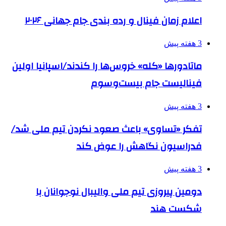
اعلام زمان فینال و رده بندی جام جهانی ۲۰۲۶
3 هفته پیش
ماتادورها «کله» خروس‌ها را کندند/اسپانیا اولین
فینالیست جام بیست‌وسوم
3 هفته پیش
تفکر «تساوی» باعث صعود نکردن تیم ملی شد/
فدراسیون نگاهش را عوض کند
3 هفته پیش
دومین پیروزی تیم ملی والیبال نوجوانان با
شکست هند