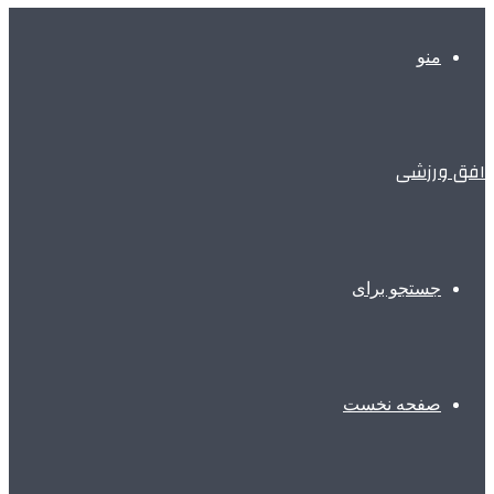
منو
افق ورزشی
جستجو برای
صفحه نخست