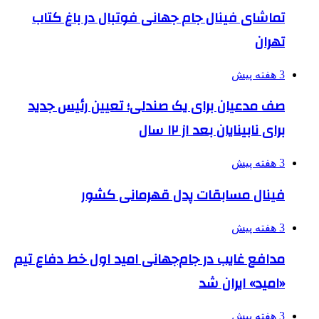
تماشای فینال جام جهانی فوتبال در باغ کتاب
تهران
3 هفته پیش
صف مدعیان برای یک صندلی؛ تعیین رئیس جدید
برای نابینایان بعد از ۱۲ سال
3 هفته پیش
فینال مسابقات پدل قهرمانی کشور
3 هفته پیش
مدافع غایب در جام‌جهانی امید اول خط دفاع تیم
«امید» ایران شد
3 هفته پیش