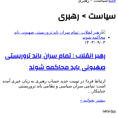
خانه
/
سیاست > رهبری
سیاست > رهبری
۱۴۰۳/۰۹/۰۳
رهبر انقلاب : تمام سران باند تروریستی
صهیونی باید محاکمه شوند
ارتباط فردا: در توییت جدید حساب رهبری به زبان عبری آمده
است: تمامی سران سیاسی و نظامی باند تروریستی
جنایتکار…
بیشتر بخوانید »
پیوندها