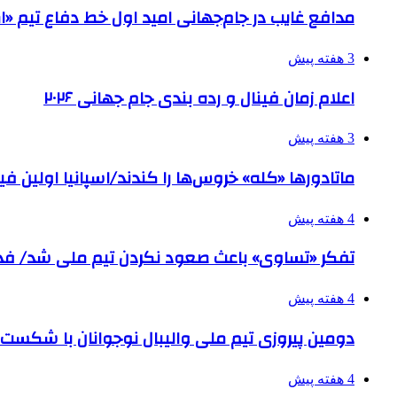
مدافع غایب در جام‌جهانی امید اول خط دفاع تیم «ام
3 هفته پیش
اعلام زمان فینال و رده بندی جام جهانی ۲۰۲۶
3 هفته پیش
ماتادورها «کله» خروس‌ها را کندند/اسپانیا اولین
4 هفته پیش
تفکر «تساوی» باعث صعود نکردن تیم ملی شد/ ف
4 هفته پیش
دومین پیروزی تیم ملی والیبال نوجوانان با شکست
4 هفته پیش