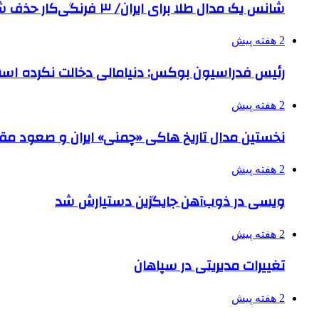
شانس یک مدال طلا برای ایران/ ۳ فرنگی‌کار حذف شدند
2 هفته پیش
رئیس فدراسیون بوکس: دنیامالی دخالت نکرده اس
2 هفته پیش
نخستین مدال تاریخ هاکی «چمنی» ایران و صعود مقت
2 هفته پیش
ویسی در ذوب‌آهن جایگزین دستیارش شد
2 هفته پیش
تغییرات مدیریتی در سپاهان
2 هفته پیش