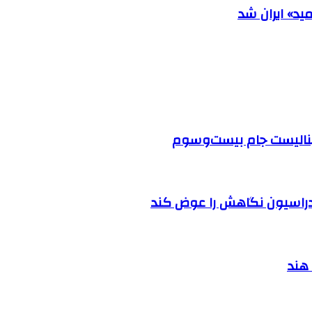
ید» ایران شد
 فینالیست جام بیست‌وسوم
دراسیون نگاهش را عوض کند
 هند