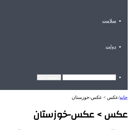
سلامت
دولت
جستجو برای
خانه
/
عکس > عکس-خوزستان
عکس > عکس-خوزستان