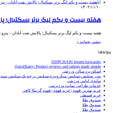
۱۴۰۲/۱۱/۱۰
هفته بیست و یکم لیگ برتر بسکتبال؛ پا
هفته بیست و یکم لیگ برتر بسکتبال؛ پالایش نفت آبادان – پترو 
بیشتر بخوانید »
پیوندها
DDPCHAIN freight forwarder
QuickRatey: Product reviews and ratings made simple
اسکوربرد سالن ورزشی
پودر سیلیس-سیلیس میکرونیزه-سیلیس درجه یک-سیلیس سن
تولیدی لباس ورزشی
خدمات طراحی سایت وردپرسی
خرید بهترین قهوه | خرید قهوه | قهوه گرنیکا کافی
خرید قسطی
صندوق طلا
صندوق طلا
صندوق طلا