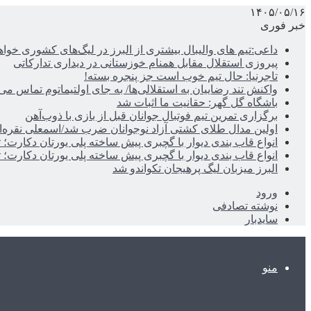
۱۴۰۵/۰۵/۱۶
خبر فوری
داعی:تیم های والیبال بیشتری از البرز در لیگ‌های کشوری خوا
پیروزی استقلال مقابل همنام خوزستانی در دیداری تدارکاتی
تاجرنیا: حال تیم خوب است جز پنجره بسته!
واکنش تند رضاییان به استقلالی‌ها/ به جای اولتیماتوم تماس می‌
باشگاه گل گهر: حقانیت ما اثبات شد
برگزاری تمرین تیم فوتبال جوانان قبل از بازی با ذوب‌آهن
اولین مدال طلای کشتی آزاد نوجوانان ضرب شد/اسمعلی نقره‌
انواع قاب بندی دیوار با گچبری پیش ساخته پلی یورتان دکارت
انواع قاب بندی دیوار با گچبری پیش ساخته پلی یورتان دکارت
البرز میزبان لیگ پرهیجان تکواندو شد
ورود
نوشته تصادفی
سایدبار
منو