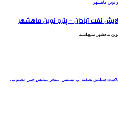
لایش نفت آبادان – پترو نوین ماهشهر
نوین ماهشهر منبع:ایسنا
دبلاست-سیلیس تصفیه آب-سیلیس استخر-سیلیس چمن مصنوعی