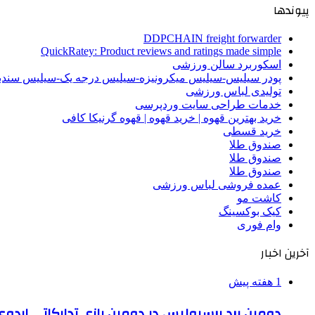
پیوندها
DDPCHAIN freight forwarder
QuickRatey: Product reviews and ratings made simple
اسکوربرد سالن ورزشی
پودر سیلیس-سیلیس میکرونیزه-سیلیس درجه یک-سیلیس سن
تولیدی لباس ورزشی
خدمات طراحی سایت وردپرسی
خرید بهترین قهوه | خرید قهوه | قهوه گرنیکا کافی
خرید قسطی
صندوق طلا
صندوق طلا
صندوق طلا
عمده فروشی لباس ورزشی
کاشت مو
کیک بوکسینگ
وام فوری
آخرین اخبار
1 هفته پیش
دومین برد پرسپولیس در دومین بازی تدارکاتی اردوی