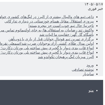
۱۴۰۵/۰۵/۱۷
خبر فوری
داعی:تیم های والیبال بیشتری از البرز در لیگ‌های کشوری خوا
پیروزی استقلال مقابل همنام خوزستانی در دیداری تدارکاتی
تاجرنیا: حال تیم خوب است جز پنجره بسته!
واکنش تند رضاییان به استقلالی‌ها/ به جای اولتیماتوم تماس می‌
باشگاه گل گهر: حقانیت ما اثبات شد
برگزاری تمرین تیم فوتبال جوانان قبل از بازی با ذوب‌آهن
اولین مدال طلای کشتی آزاد نوجوانان ضرب شد/اسمعلی نقره‌
انواع قاب بندی دیوار با گچبری پیش ساخته پلی یورتان دکارت
انواع قاب بندی دیوار با گچبری پیش ساخته پلی یورتان دکارت
البرز میزبان لیگ پرهیجان تکواندو شد
ورود
نوشته تصادفی
سایدبار
منو