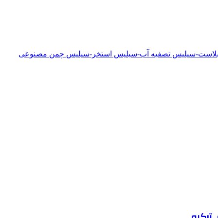
دبلاست-سیلیس تصفیه آب-سیلیس استخر-سیلیس چمن مصنوعی
 ترکیه