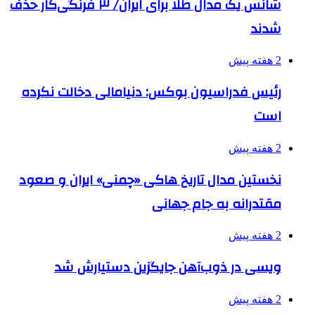
شانس یک مدال طلا برای ایران/ ۳ فرنگی‌کار حذف
شدند
2 هفته پیش
رئیس فدراسیون بوکس: دنیامالی دخالت نکرده
است
2 هفته پیش
نخستین مدال تاریخ هاکی «چمنی» ایران و صعود
مقتدرانه به جام جهانی
2 هفته پیش
ویسی در ذوب‌آهن جایگزین دستیارش شد
2 هفته پیش