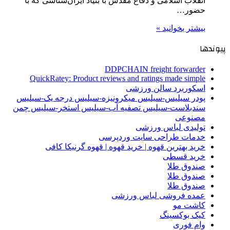
انقلاب اسلامی و دفاع مقدس با بنیاد ایران‌شناسی که با
حضور…
بیشتر بخوانید »
پیوندها
DDPCHAIN freight forwarder
QuickRatey: Product reviews and ratings made simple
اسکوربرد سالن ورزشی
پودر سیلیس-سیلیس میکرونیزه-سیلیس درجه یک-سیلیس
سندبلاست-سیلیس تصفیه آب-سیلیس استخر-سیلیس چمن
مصنوعی
تولیدی لباس ورزشی
خدمات طراحی سایت وردپرسی
خرید بهترین قهوه | خرید قهوه | قهوه گرنیکا کافی
خرید قسطی
صندوق طلا
صندوق طلا
صندوق طلا
عمده فروشی لباس ورزشی
کاشت مو
کیک بوکسینگ
وام فوری