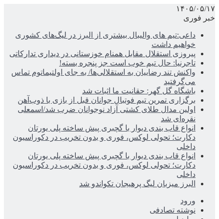
۱۴۰۵/۰۵/۱۷
خبر فوری
داعی:تیم های والیبال بیشتری از البرز در لیگ‌های کشوری
خواهیم داشت
پیروزی استقلال مقابل همنام خوزستانی در دیداری تدارکاتی
تاجرنیا: حال تیم خوب است جز پنجره بسته!
واکنش تند رضاییان به استقلالی‌ها/ به جای اولتیماتوم تماس
می‌گرفتید
باشگاه گل گهر: حقانیت ما اثبات شد
برگزاری تمرین تیم فوتبال جوانان قبل از بازی با ذوب‌آهن
اولین مدال طلای کشتی آزاد نوجوانان ضرب شد/اسمعلی
نقره‌ای شد
انواع قاب بندی دیوار با گچبری پیش ساخته پلی یورتان
دکارت؛ تحولی لوکس، فوری و بدون تخریب در دکوراسیون
داخلی
انواع قاب بندی دیوار با گچبری پیش ساخته پلی یورتان
دکارت؛ تحولی لوکس، فوری و بدون تخریب در دکوراسیون
داخلی
البرز میزبان لیگ پرهیجان تکواندو شد
ورود
نوشته تصادفی