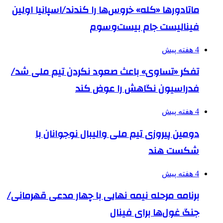
ماتادورها «کله» خروس‌ها را کندند/اسپانیا اولین
فینالیست جام بیست‌وسوم
4 هفته پیش
تفکر «تساوی» باعث صعود نکردن تیم ملی شد/
فدراسیون نگاهش را عوض کند
4 هفته پیش
دومین پیروزی تیم ملی والیبال نوجوانان با
شکست هند
4 هفته پیش
برنامه مرحله نیمه نهایی با چهار مدعی قهرمانی/
جنگ غول‌ها برای فینال