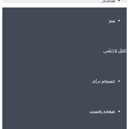
سایدبار
منو
افق ورزشی
جستجو برای
صفحه نخست