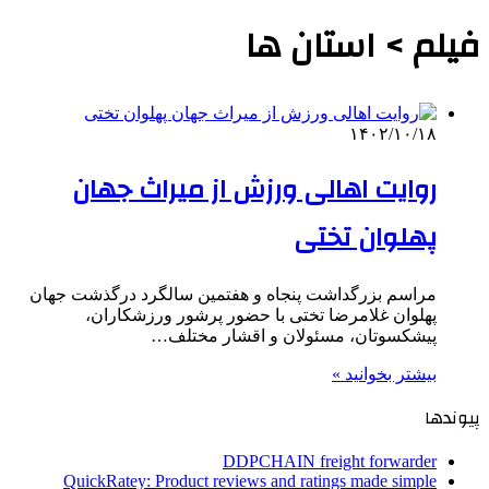
فیلم > استان ها
۱۴۰۲/۱۰/۱۸
روایت اهالی ورزش از میراث جهان
پهلوان تختی
مراسم بزرگداشت پنجاه و هفتمین سالگرد درگذشت جهان
پهلوان غلامرضا تختی با حضور پرشور ورزشکاران،
پیشکسوتان، مسئولان و اقشار مختلف…
بیشتر بخوانید »
پیوندها
DDPCHAIN freight forwarder
QuickRatey: Product reviews and ratings made simple