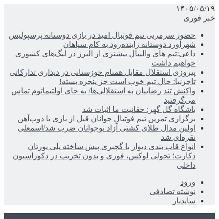
۱۴۰۵/۰۵/۱۹
خبر فوری
حضور سرمربی تیم فوتبال امید در بازی دوستانه پرسپولیس
شهرآورد دوستانه زاینده‌رود به کام سپاهان
داعی:تیم های والیبال بیشتری از البرز در لیگ‌های کشوری
خواهیم داشت
پیروزی استقلال مقابل همنام خوزستانی در دیداری تدارکاتی
تاجرنیا: حال تیم خوب است جز پنجره بسته!
واکنش تند رضاییان به استقلالی‌ها/ به جای اولتیماتوم تماس
می‌گرفتید
باشگاه گل گهر: حقانیت ما اثبات شد
برگزاری تمرین تیم فوتبال جوانان قبل از بازی با ذوب‌آهن
اولین مدال طلای کشتی آزاد نوجوانان ضرب شد/اسمعلی
نقره‌ای شد
انواع قاب بندی دیوار با گچبری پیش ساخته پلی یورتان
دکارت؛ تحولی لوکس، فوری و بدون تخریب در دکوراسیون
داخلی
ورود
نوشته تصادفی
سایدبار