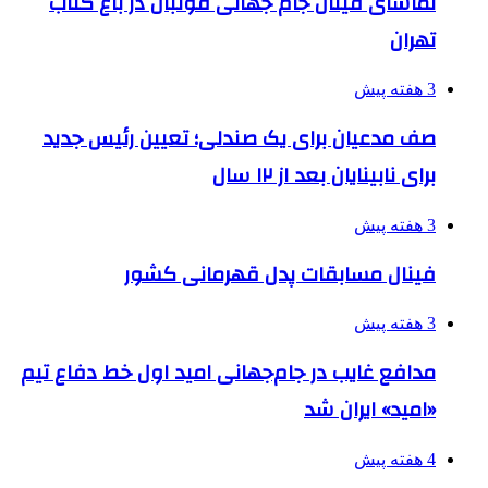
تماشای فینال جام جهانی فوتبال در باغ کتاب
تهران
3 هفته پیش
صف مدعیان برای یک صندلی؛ تعیین رئیس جدید
برای نابینایان بعد از ۱۲ سال
3 هفته پیش
فینال مسابقات پدل قهرمانی کشور
3 هفته پیش
مدافع غایب در جام‌جهانی امید اول خط دفاع تیم
«امید» ایران شد
4 هفته پیش