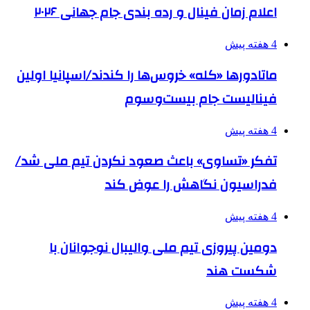
اعلام زمان فینال و رده بندی جام جهانی ۲۰۲۶
4 هفته پیش
ماتادورها «کله» خروس‌ها را کندند/اسپانیا اولین
فینالیست جام بیست‌وسوم
4 هفته پیش
تفکر «تساوی» باعث صعود نکردن تیم ملی شد/
فدراسیون نگاهش را عوض کند
4 هفته پیش
دومین پیروزی تیم ملی والیبال نوجوانان با
شکست هند
4 هفته پیش