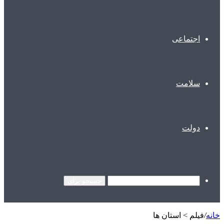
اجتماعی
سلامت
دولت
جستجو برای
خانه
/
فیلم > استان ها