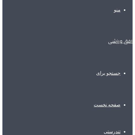
منو
افق ورزشی
جستجو برای
صفحه نخست
تندرستی