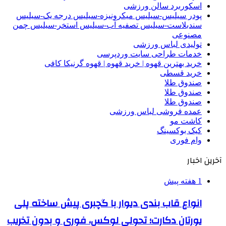
اسکوربرد سالن ورزشی
پودر سیلیس-سیلیس میکرونیزه-سیلیس درجه یک-سیلیس
سندبلاست-سیلیس تصفیه آب-سیلیس استخر-سیلیس چمن
مصنوعی
تولیدی لباس ورزشی
خدمات طراحی سایت وردپرسی
خرید بهترین قهوه | خرید قهوه | قهوه گرنیکا کافی
خرید قسطی
صندوق طلا
صندوق طلا
صندوق طلا
عمده فروشی لباس ورزشی
کاشت مو
کیک بوکسینگ
وام فوری
آخرین اخبار
1 هفته پیش
انواع قاب بندی دیوار با گچبری پیش ساخته پلی
یورتان دکارت؛ تحولی لوکس، فوری و بدون تخریب