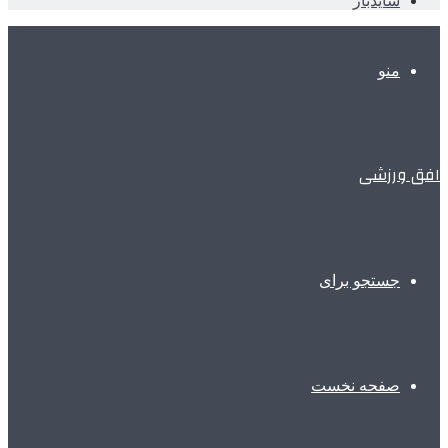
سایدبار
منو
افق ورزشی
جستجو برای
صفحه نخست