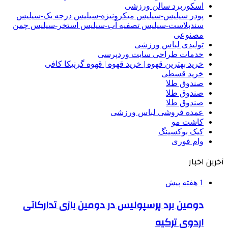
اسکوربرد سالن ورزشی
پودر سیلیس-سیلیس میکرونیزه-سیلیس درجه یک-سیلیس
سندبلاست-سیلیس تصفیه آب-سیلیس استخر-سیلیس چمن
مصنوعی
تولیدی لباس ورزشی
خدمات طراحی سایت وردپرسی
خرید بهترین قهوه | خرید قهوه | قهوه گرنیکا کافی
خرید قسطی
صندوق طلا
صندوق طلا
صندوق طلا
عمده فروشی لباس ورزشی
کاشت مو
کیک بوکسینگ
وام فوری
آخرین اخبار
1 هفته پیش
دومین برد پرسپولیس در دومین بازی تدارکاتی
اردوی ترکیه