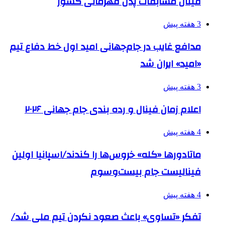
فینال مسابقات پدل قهرمانی کشور
3 هفته پیش
مدافع غایب در جام‌جهانی امید اول خط دفاع تیم
«امید» ایران شد
3 هفته پیش
اعلام زمان فینال و رده بندی جام جهانی ۲۰۲۶
4 هفته پیش
ماتادورها «کله» خروس‌ها را کندند/اسپانیا اولین
فینالیست جام بیست‌وسوم
4 هفته پیش
تفکر «تساوی» باعث صعود نکردن تیم ملی شد/