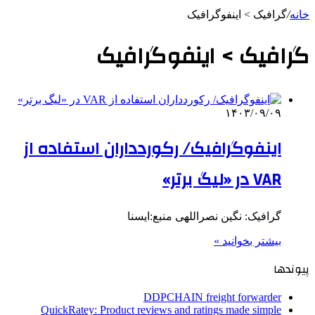
خانه
/
گرافیک > اینفوگرافیک
گرافیک > اینفوگرافیک
۱۴۰۳/۰۹/۰۹
اینفوگرافیک/ رکوردداران استفاده از
VAR در «لیگ برتر»
گرافیک: نگین نصراللهی منبع:ایسنا
بیشتر بخوانید »
پیوندها
DDPCHAIN freight forwarder
QuickRatey: Product reviews and ratings made simple