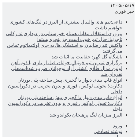
۱۴۰۵/۰۵/۱۷
خبر فوری
داعی:تیم های والیبال بیشتری از البرز در لیگ‌های کشوری
خواهیم داشت
پیروزی استقلال مقابل همنام خوزستانی در دیداری تدارکاتی
تاجرنیا: حال تیم خوب است جز پنجره بسته!
واکنش تند رضاییان به استقلالی‌ها/ به جای اولتیماتوم تماس
می‌گرفتید
باشگاه گل گهر: حقانیت ما اثبات شد
برگزاری تمرین تیم فوتبال جوانان قبل از بازی با ذوب‌آهن
اولین مدال طلای کشتی آزاد نوجوانان ضرب شد/اسمعلی
نقره‌ای شد
انواع قاب بندی دیوار با گچبری پیش ساخته پلی یورتان
دکارت؛ تحولی لوکس، فوری و بدون تخریب در دکوراسیون
داخلی
انواع قاب بندی دیوار با گچبری پیش ساخته پلی یورتان
دکارت؛ تحولی لوکس، فوری و بدون تخریب در دکوراسیون
داخلی
البرز میزبان لیگ پرهیجان تکواندو شد
ورود
نوشته تصادفی