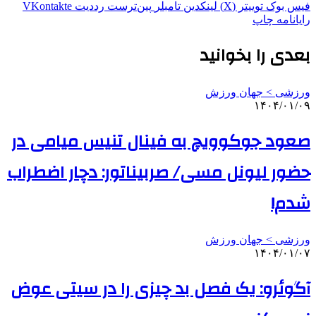
فیس بوک
توییتر (X)
لینکدین
‫تامبلر
‫پین‌ترست
‫رددیت
‫VKontakte
رایانامه
چاپ
بعدی را بخوانید
ورزشی > جهان ورزش
۱۴۰۴/۰۱/۰۹
صعود جوکوویچ به فینال تنیس میامی در
حضور لیونل مسی/ صربیناتور: دچار اضطراب
شدم!
ورزشی > جهان ورزش
۱۴۰۴/۰۱/۰۷
آگوئرو: یک فصل بد چیزی را در سیتی عوض