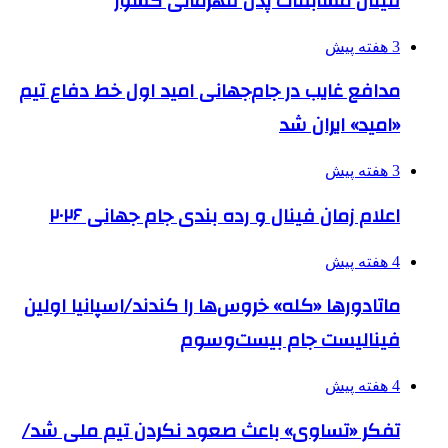
فینال مسابقات پدل قهرمانی کشور
3 هفته پیش
مدافع غایب در جام‌جهانی امید اول خط دفاع تیم
«امید» ایران شد
3 هفته پیش
اعلام زمان فینال و رده بندی جام جهانی ۲۰۲۶
4 هفته پیش
ماتادورها «کله» خروس‌ها را کندند/اسپانیا اولین
فینالیست جام بیست‌وسوم
4 هفته پیش
تفکر «تساوی» باعث صعود نکردن تیم ملی شد/