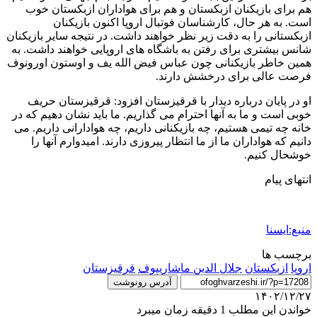
هم برای بازیکنان ازبکستان و هم برای هواداران ازبکستان خوب
است. به هر حال، کارشناسان فوتبال اروپا اکنون بازیکنان
ازبکستانی را به دقت زیر نظر خواهند داشت. در نتیجه سایر بازیکنان
شانس بیشتری برای رفتن به باشگاه های اروپایی خواهند داشت. به
همین خاطر بازیکنانی چون عباس فیض الله یف و اوستون اورونوف
فرصت عالی برای درخشش دارند.
او در پایان درباره دیدار با قرقیزستان افزود: قرقیزستان حریف
خوبی است و ما به آنها احترام می گذاریم. ما باید نشان دهیم که در
خانه چه تیمی هستیم، چه بازیکنانی داریم، چه هوادارانی داریم. می
دانیم که هواداران ما از ما انتظار پیروزی دارند. امیدوارم آنها را
خوشحال کنیم.
انتهای پیام
منبع:ایسنا
برچسب ها
اروپا
ازبکستان
جلال الدین ماشاریپوف
قرقيزستان
آدرس رونوشت
۱۴۰۲/۱۲/۲۷
خواندن این مطلب 1 دقیقه زمان میبرد