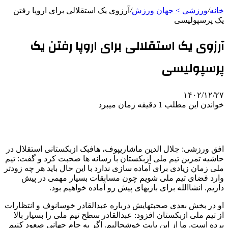
خانه
/
ورزشی > جهان ورزش
/
آرزوی یک استقلالی برای اروپا رفتن
یک پرسپولیسی
آرزوی یک استقلالی برای اروپا رفتن یک
پرسپولیسی
۱۴۰۲/۱۲/۲۷
خواندن این مطلب 1 دقیقه زمان میبرد
افق ورزشی: جلال الدین ماشاریپوف، هافبک ازبکستانی استقلال در
حاشیه تمرین تیم ملی ازبکستان با رسانه ها صحبت کرد و گفت: تیم
ملی زمان زیادی برای آماده سازی ندارد با این حال باید هر چه زودتر
وارد فضای تیم ملی شویم چون مسابقات بسیار مهمی در پیش
داریم. انشاالله برای بازیهای پیش رو آماده خواهیم بود.
او در بخش بعدی صحبتهایش درباره عبدالقادر خوسانوف و انتظارات
از تیم ملی ازبکستان افزود: عبدالقادر سطح تیم ملی را بسیار بالا
برده است. ما از این بابت خوشحالیم. اگر به جام جهانی صعود کنیم