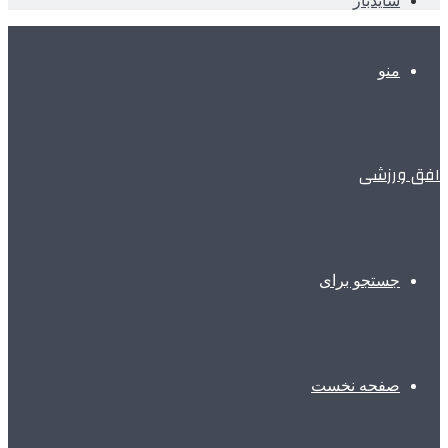
سایدبار
منو
افق ورزشی
جستجو برای
صفحه نخست