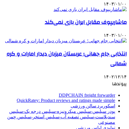
۱۴۰۳/۰۱/۰۰
ماشاریپوف مقابل ایران بازی نمی‌کند
۱۴۰۳/۰۱/۰۰
انتخابی جام جهانی؛ عربستان میزبان دیدار امارات و کره
شمالی
۱۴۰۲/۱۲/۱۴
پیوندها
DDPCHAIN freight forwarder
QuickRatey: Product reviews and ratings made simple
اسکوربرد سالن ورزشی
پودر سیلیس-سیلیس میکرونیزه-سیلیس درجه یک-سیلیس
سندبلاست-سیلیس تصفیه آب-سیلیس استخر-سیلیس چمن
مصنوعی
تولیدی لباس ورزشی