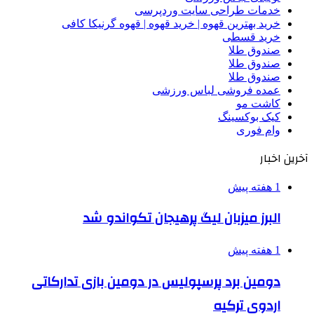
خدمات طراحی سایت وردپرسی
خرید بهترین قهوه | خرید قهوه | قهوه گرنیکا کافی
خرید قسطی
صندوق طلا
صندوق طلا
صندوق طلا
عمده فروشی لباس ورزشی
کاشت مو
کیک بوکسینگ
وام فوری
آخرین اخبار
1 هفته پیش
البرز میزبان لیگ پرهیجان تکواندو شد
1 هفته پیش
دومین برد پرسپولیس در دومین بازی تدارکاتی
اردوی ترکیه