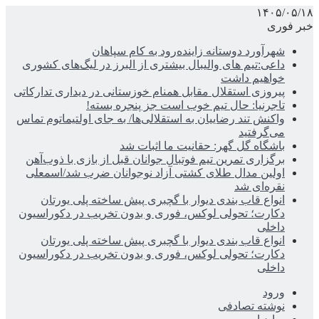
۱۴۰۵/۰۵/۱۸
خبر فوری
شهرآورد دوستانه زاینده‌رود به کام سپاهان
داعی:تیم های والیبال بیشتری از البرز در لیگ‌های کشوری
خواهیم داشت
پیروزی استقلال مقابل همنام خوزستانی در دیداری تدارکاتی
تاجرنیا: حال تیم خوب است جز پنجره بسته!
واکنش تند رضاییان به استقلالی‌ها/ به جای اولتیماتوم تماس
می‌گرفتید
باشگاه گل گهر: حقانیت ما اثبات شد
برگزاری تمرین تیم فوتبال جوانان قبل از بازی با ذوب‌آهن
اولین مدال طلای کشتی آزاد نوجوانان ضرب شد/اسمعلی
نقره‌ای شد
انواع قاب بندی دیوار با گچبری پیش ساخته پلی یورتان
دکارت؛ تحولی لوکس، فوری و بدون تخریب در دکوراسیون
داخلی
انواع قاب بندی دیوار با گچبری پیش ساخته پلی یورتان
دکارت؛ تحولی لوکس، فوری و بدون تخریب در دکوراسیون
داخلی
ورود
نوشته تصادفی